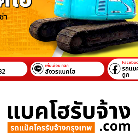
Facebo
เพิ่มเพื่อน คลิก
รถแบค
32
สังวรแบคโฮ
ถูก