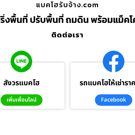
แบคโฮรับจ้าง.com
ิ่งพื้นที่ ปรับพื้นที่ ถมดิน พร้อมแม็คโ
ติดต่อเรา
สังวรแบคโฮ
รถแบคโฮให้เช่าราค
เพิ่มเพื่อนไลน์
Facebook