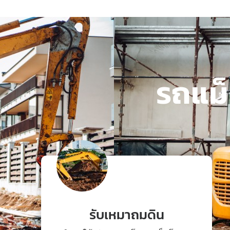
รถแม็
รับเหมาถมดิน