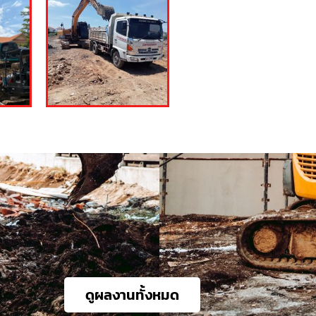
ดูผลงานทั้งหมด