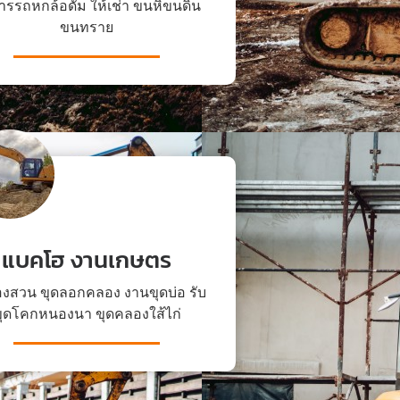
ารรถหกล้อดั้ม ให้เช่า ขนหิขนดิน
ขนทราย
แบคโฮ งานเกษตร
่องสวน ขุดลอกคลอง งานขุดบ่อ รับ
ุดโคกหนองนา ขุดคลองใส้ไก่