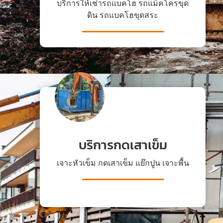
บริการให้เช่ารถแบคโฮ รถแม็คโครขุด
ดิน รถแบคโฮขุดสระ
บริการกดเสาเข็ม
เจาะหัวเข็ม กดเสาเข็ม แย๊กปูน เจาะพื้น