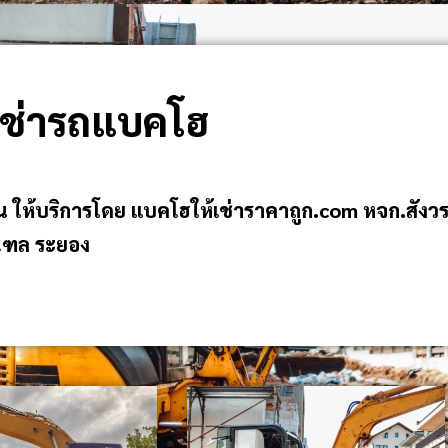
้เช่ารถแบคโฮ
ให้บริการโดย แบคโฮให้เช่าราคาถูก.com หจก.สังวร
มณฑล ระยอง