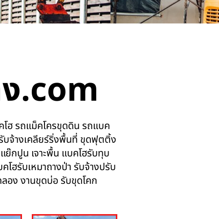
้าง.com
บคโฮ รถแม็คโครขุดดิน รถแบค
างเคลียร์ริ่งพื้นที่ ขุดฟุตติ้ง
แย๊กปูน เจาะพื้น แบคโฮรับทุบ
แบคโฮรับเหมาถางป่า รับจ้างปรับ
กคลอง งานขุดบ่อ
รับขุดโคก