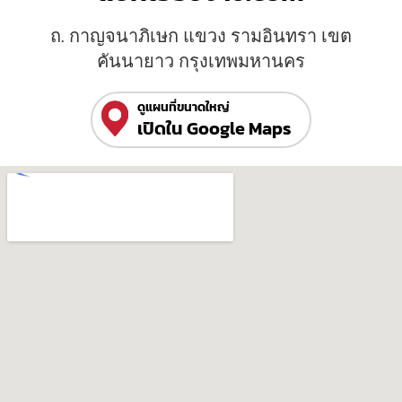
ถ. กาญจนาภิเษก แขวง รามอินทรา เขต
คันนายาว กรุงเทพมหานคร
ดูแผนที่ขนาดใหญ่
เปิดใน Google Maps