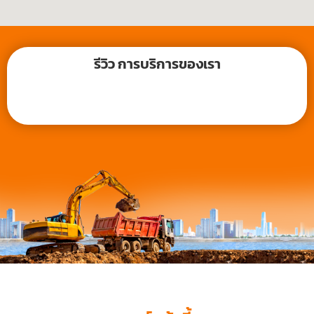
รีวิว การบริการของเรา