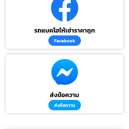
รถแบคโฮให้เช่าราคาถูก
Facebook
ส่งข้อความ
ส่งข้อความ