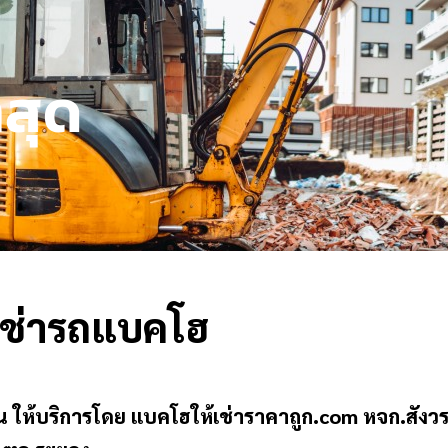
สุด
้เช่ารถแบคโฮ
ให้บริการโดย แบคโฮให้เช่าราคาถูก.com หจก.สังวร