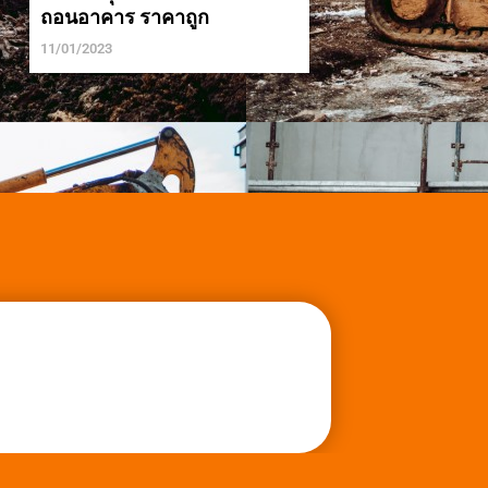
ถอนอาคาร ราคาถูก
11/01/2023