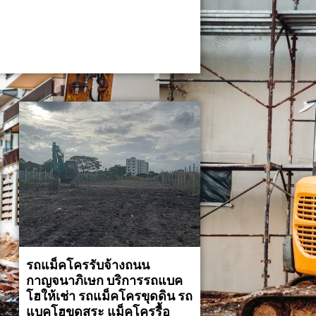
รถแม็คโครรับจ้างถนน
กาญจนาภิเษก บริการรถแบค
โฮให้เช่า รถแม็คโครขุดดิน รถ
แบคโฮขุดสระ แม็คโครรื้อ