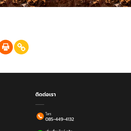
ติดต่อเรา
ต
โทร
085-449-4132