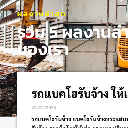
ผลงานล่าสุด
รวม 5 ผลงานล่า
ของเรา
รถแบคโฮรับจ้าง ให
23/02/2026
รถแบคโฮรับจ้าง แบคโฮรับจ้างกระแสบน 