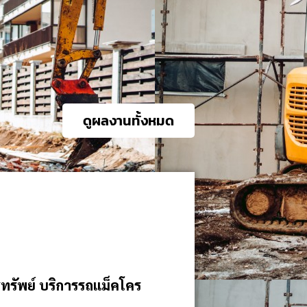
ดูผลงานทั้งหมด
ทรัพย์ บริการรถแม็คโคร