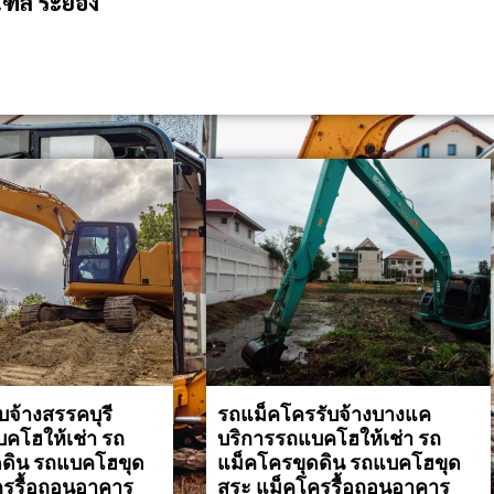
มณฑล ระยอง
จ้างสรรคบุรี
รถแม็คโครรับจ้างบางแค
คโฮให้เช่า รถ
บริการรถแบคโฮให้เช่า รถ
ดดิน รถแบคโฮขุด
แม็คโครขุดดิน รถแบคโฮขุด
ครรื้อถอนอาคาร
สระ แม็คโครรื้อถอนอาคาร