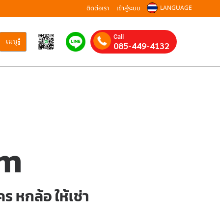
ติดต่อเรา
เข้าสู่ระบบ
LANGUAGE
Call
เมนู
085-449-4132
om
คร หกล้อ ให้เช่า