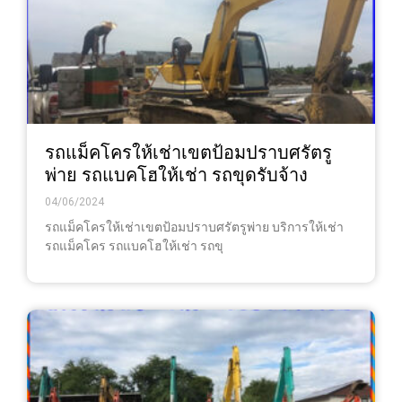
รถแม็คโครให้เช่าเขตป้อมปราบศรัตรู
พ่าย รถแบคโฮให้เช่า รถขุดรับจ้าง
04/06/2024
รถแม็คโครให้เช่าเขตป้อมปราบศรัตรูพ่าย บริการให้เช่า
รถแม็คโคร รถแบคโฮให้เช่า รถขุ