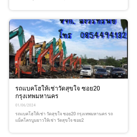
รถแบคโฮให้เช่าวัดสุขใจ ซอย20
กรุงเทพมหานคร
01/06/2024
รถแบคโฮให้เช่า วัดสุขใจ ซอย20 กรุงเทพมหานคร รถ
แม็คโครบูมยาวให้เช่า วัดสุขใจ ซอย2