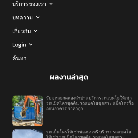
บริการของเรา
บทความ
เกี่ยวกับ
Login
ค้นหา
ผลงานล่าสุด
รับขุดลอกคลองลำปาง บริการรถแบคโฮให้เช่า
รถแม็คโครขุดดิน รถแบคโฮขุดสระ แม็คโครรื้อ
ถอนอาคาร ราคาถูก
รถแม็คโครให้เช่าช่องนนทรี บริการ รถแบคโฮ
ให้เช่า รถแม็คโครขุดดิน รถแบคโฮขุดสระ