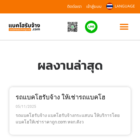
ติดต่อเรา
เข้าสู่ระบบ
LANGUAGE
ผลงานล่าสุด
รถแบคโฮรับจ้าง ให้เช่ารถแบคโฮ
05/11/2025
รถแบคโฮรับจ้าง แบคโฮรับจ้างกระแสบน ให้บริการโดย
แบคโฮให้เช่าราคาถูก.com หจก.สังว