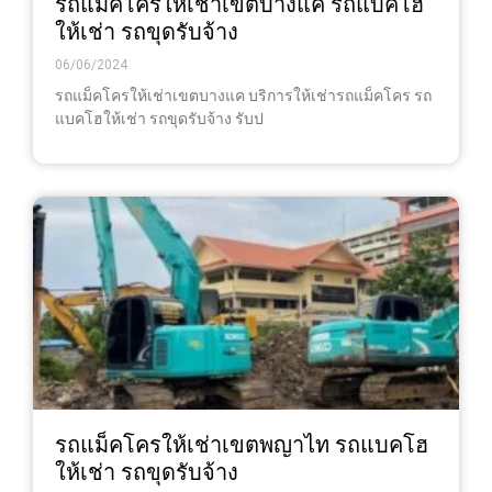
รถแม็คโครให้เช่าเขตบางแค รถแบคโฮ
ให้เช่า รถขุดรับจ้าง
06/06/2024
รถแม็คโครให้เช่าเขตบางแค บริการให้เช่ารถแม็คโคร รถ
แบคโฮให้เช่า รถขุดรับจ้าง รับป
รถแม็คโครให้เช่าเขตพญาไท รถแบคโฮ
ให้เช่า รถขุดรับจ้าง