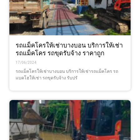
รถแม็คโครให้เช่าบางบอน บริการให้เช่า
รถแม็คโคร รถขุดรับจ้าง ราคาถูก
17/06/2024
รถแม็คโครให้เช่าบางบอน บริการให้เช่ารถแม็คโคร รถ
แบคโฮให้เช่า รถขุดรับจ้าง รับปรั