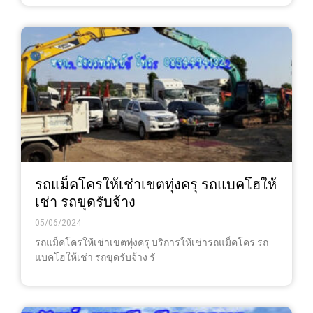
รถแม็คโครให้เช่าเขตทุ่งครุ รถแบคโฮให้
เช่า รถขุดรับจ้าง
05/06/2024
รถแม็คโครให้เช่าเขตทุ่งครุ บริการให้เช่ารถแม็คโคร รถ
แบคโฮให้เช่า รถขุดรับจ้าง รั