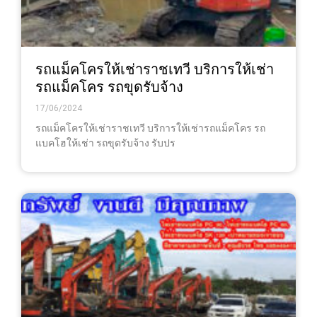
รถแม็คโครให้เช่าราชเทวี บริการให้เช่า
รถแม็คโคร รถขุดรับจ้าง
17/06/2024
รถแม็คโครให้เช่าราชเทวี บริการให้เช่ารถแม็คโคร รถ
แบคโฮให้เช่า รถขุดรับจ้าง รับปร