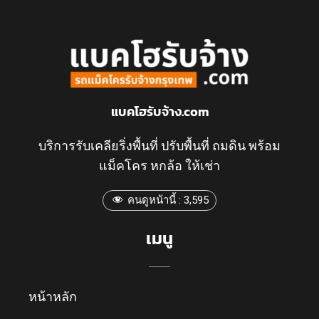
แบคโฮรับจ้าง.com
บริการรับเคลียริ่งพื้นที่ ปรับพื้นที่ ถมดิน พร้อม
แม็คโคร หกล้อ ให้เช่า
คนดูหน้านี้ :
3,595
เมนู
หน้าหลัก