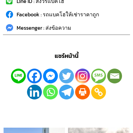
Line ID : สังวรแบคโฮ
Facebook : รถแบคโฮให้เช่าราคาถูก
Messenger : ส่งข้อความ
แชร์หน้านี้