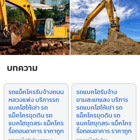
บทความ
รถแม็คโครรับจ้างถนน
รถแบคโฮรับจ้าง
หลวงแพ่ง บริการรถ
ขามสะแกแสง บริการ
แบคโฮให้เช่า รถ
รถแบคโฮให้เช่า รถ
แม็คโครขุดดิน รถ
แม็คโครขุดดิน รถ
แบคโฮขุดสระ แม็คโคร
แบคโฮขุดสระ แม็คโคร
รื้อถอนอาคาร ราคาถูก
รื้อถอนอาคาร ราคาถูก