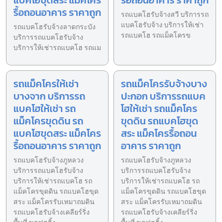
แบคโฮขุดสระ แม็คโคร
รื้อถอนอาคาร ราคาถูก
รื้อถอนอาคาร ราคาถูก
รถแบคโฮรับจ้างสวี บริการรถ
แบคโฮรับจ้าง บริการให้เช่า
รถแบคโฮรับจ้างลาดกระบัง
รถแบคโฮ รถแม็คโครข
บริการรถแบคโฮรับจ้าง
บริการให้เช่ารถแบคโฮ รถแม
รถแม็คโครให้เช่า
รถแม็คโครรับจ้างบาง
บางจาก บริการรถ
ปะกอก บริการรถแบค
แบคโฮให้เช่า รถ
โฮให้เช่า รถแม็คโคร
แม็คโครขุดดิน รถ
ขุดดิน รถแบคโฮขุด
แบคโฮขุดสระ แม็คโคร
สระ แม็คโครรื้อถอน
รื้อถอนอาคาร ราคาถูก
อาคาร ราคาถูก
รถแบคโฮรับจ้างภูหลวง
รถแบคโฮรับจ้างภูหลวง
บริการรถแบคโฮรับจ้าง
บริการรถแบคโฮรับจ้าง
บริการให้เช่ารถแบคโฮ รถ
บริการให้เช่ารถแบคโฮ รถ
แม็คโครขุดดิน รถแบคโฮขุด
แม็คโครขุดดิน รถแบคโฮขุด
สระ แม็คโครรับเหมาถมดิน
สระ แม็คโครรับเหมาถมดิน
รถแบคโฮรับจ้างเคลียร์ริ่ง
รถแบคโฮรับจ้างเคลียร์ริ่ง