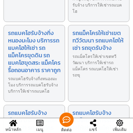
รับจ้าง บริการให้เช่ารถแบค
โฮ
รถแบคโฮรับจ้างกิ่ง
รถแม็คโครให้เช่าเขต
หนองมะโมง บริการรถ
ทวีวัฒนา รถแบคโฮให้
แบคโฮให้เช่า รถ
เช่า รถขุดรับจ้าง
แม็คโครขุดดิน รถ
รถแม็คโครให้เช่าเขตทวี
แบคโฮขุดสระ แม็คโคร
วัฒนา บริการให้เช่ารถ
รื้อถอนอาคาร ราคาถูก
แม็คโคร รถแบคโฮให้เช่า
รถขุ
รถแบคโฮรับจ้างกิ่งหนองมะ
โมง บริการรถแบคโฮรับจ้าง
บริการให้เช่ารถแบคโฮ
รถแบคโฮรับจ้าง
รถแบคโฮรับจ้าง
บึงกุ่ม บริการรถแบค
พังโคน บริการรถแบค
โฮให้เช่า รถแม็คโคร
โฮให้เช่า รถแม็คโคร
หน้าหลัก
เมนู
แชร์
เพิ่มเติม
ติดต่อ