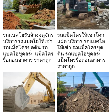
รถแบคโฮรับจ้างจตุจักร
รถแม็คโครให้เช่าโคก
บริการรถแบคโฮให้เช่า
แฝด บริการ รถแบคโฮ
รถแม็คโครขุดดิน รถ
ให้เช่า รถแม็คโครขุด
แบคโฮขุดสระ แม็คโคร
ดิน รถแบคโฮขุดสระ
รื้อถอนอาคาร ราคาถูก
แม็คโครรื้อถอนอาคาร
ราคาถูก