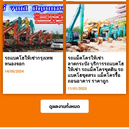
รถแบคโฮให้เช่ากรุงเทพ
รถแม็คโครให้เช่า
หนองจอก
ลาดกระบัง บริการรถแบคโฮ
ให้เช่า รถแม็คโครขุดดิน รถ
14/05/2024
แบคโฮขุดสระ แม็คโครรื้อ
ถอนอาคาร ราคาถูก
11/01/2023
ดูผลงานทั้งหมด