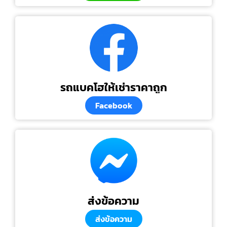
รถแบคโฮให้เช่าราคาถูก
Facebook
ส่งข้อความ
ส่งข้อความ