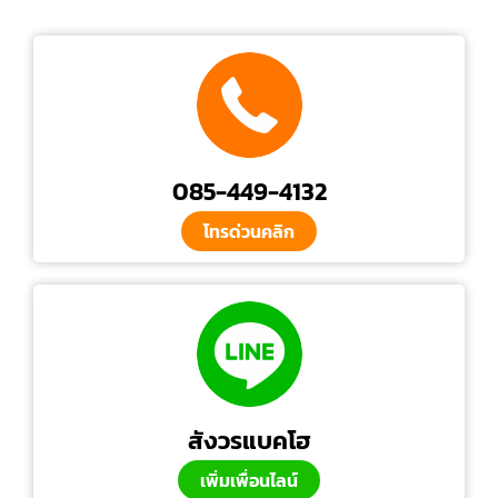
085-449-4132
โทรด่วนคลิก
สังวรแบคโฮ
เพิ่มเพื่อนไลน์