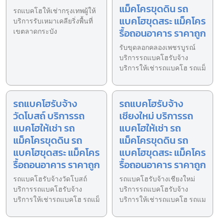
แม็คโครขุดดิน รถ
รถแบคโฮให้เช่ากรุงเทพผู้ให้
แบคโฮขุดสระ แม็คโคร
บริการรับเหมาเคลียริ่งพื้นที่
รื้อถอนอาคาร ราคาถูก
เขตลาดกระบัง
รับขุดลอกคลองเพชรบูรณ์
บริการรถแบคโฮรับจ้าง
บริการให้เช่ารถแบคโฮ รถแม็
รถแบคโฮรับจ้าง
รถแบคโฮรับจ้าง
วัดโบสถ์ บริการรถ
เชียงใหม่ บริการรถ
แบคโฮให้เช่า รถ
แบคโฮให้เช่า รถ
แม็คโครขุดดิน รถ
แม็คโครขุดดิน รถ
แบคโฮขุดสระ แม็คโคร
แบคโฮขุดสระ แม็คโคร
รื้อถอนอาคาร ราคาถูก
รื้อถอนอาคาร ราคาถูก
รถแบคโฮรับจ้างวัดโบสถ์
รถแบคโฮรับจ้างเชียงใหม่
บริการรถแบคโฮรับจ้าง
บริการรถแบคโฮรับจ้าง
บริการให้เช่ารถแบคโฮ รถแม็
บริการให้เช่ารถแบคโฮ รถแม