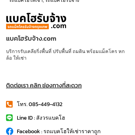
รถแบคโฮให้เช่า
,
รถแบคโฮรับจ้าง
แบคโฮรับจ้าง.com
บริการรับเคลียริ่งพื้นที่ ปรับพื้นที่ ถมดิน พร้อมแม็คโคร หก
ล้อ ให้เช่า
ติดต่อเรา คลิก ช่องทางที่สะดวก
โทร. 085-449-4132
Line ID : สังวรแบคโฮ
Facebook : รถแบคโฮให้เช่าราคาถูก