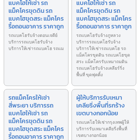
แบคโฮให้เช่า รถ
แบคโฮให้เช่า รถ
แม็คโครขุดดิน รถ
แม็คโครขุดดิน รถ
แบคโฮขุดสระ แม็คโคร
แบคโฮขุดสระ แม็คโคร
รื้อถอนอาคาร ราคาถูก
รื้อถอนอาคาร ราคาถูก
รถแบคโฮรับจ้างดอนเจดีย์
รถแบคโฮรับจ้างภูหลวง
บริการรถแบคโฮรับจ้าง
บริการรถแบคโฮรับจ้าง
บริการให้เช่ารถแบคโฮ รถแม
บริการให้เช่ารถแบคโฮ รถ
แม็คโครขุดดิน รถแบคโฮขุด
สระ แม็คโครรับเหมาถมดิน
รถแบคโฮรับจ้างเคลียร์ริ่ง
พื้นที่ ขุดฟุตติ้ง
รถแม็คโครให้เช่า
ผู้ให้บริการรับเหมา
สี่พระยา บริการรถ
เคลียริ่งพื้นที่รกร้าง
แบคโฮให้เช่า รถ
เขตบางกอกน้อย
แม็คโครขุดดิน รถ
รถแบคโฮให้เช่ากรุงเทพผู้ให้
แบคโฮขุดสระ แม็คโคร
บริการรับเหมาเคลียริ่งพื้นที่
รื้อถอนอาคาร ราคาถูก
เขตบางกอกน้อย