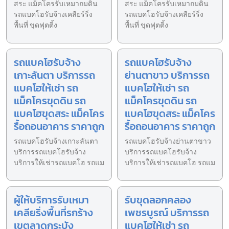
สระ แม็คโครรับเหมาถมดิน
สระ แม็คโครรับเหมาถมดิน
รถแบคโฮรับจ้างเคลียร์ริ่ง
รถแบคโฮรับจ้างเคลียร์ริ่ง
พื้นที่ ขุดฟุตติ้ง
พื้นที่ ขุดฟุตติ้ง
รถแบคโฮรับจ้าง
รถแบคโฮรับจ้าง
เกาะลันตา บริการรถ
ย่านตาขาว บริการรถ
แบคโฮให้เช่า รถ
แบคโฮให้เช่า รถ
แม็คโครขุดดิน รถ
แม็คโครขุดดิน รถ
แบคโฮขุดสระ แม็คโคร
แบคโฮขุดสระ แม็คโคร
รื้อถอนอาคาร ราคาถูก
รื้อถอนอาคาร ราคาถูก
รถแบคโฮรับจ้างเกาะลันตา
รถแบคโฮรับจ้างย่านตาขาว
บริการรถแบคโฮรับจ้าง
บริการรถแบคโฮรับจ้าง
บริการให้เช่ารถแบคโฮ รถแม
บริการให้เช่ารถแบคโฮ รถแม
ผู้ให้บริการรับเหมา
รับขุดลอกคลอง
เคลียริ่งพื้นที่รกร้าง
เพชรบูรณ์ บริการรถ
เขตลาดกระบัง
แบคโฮให้เช่า รถ