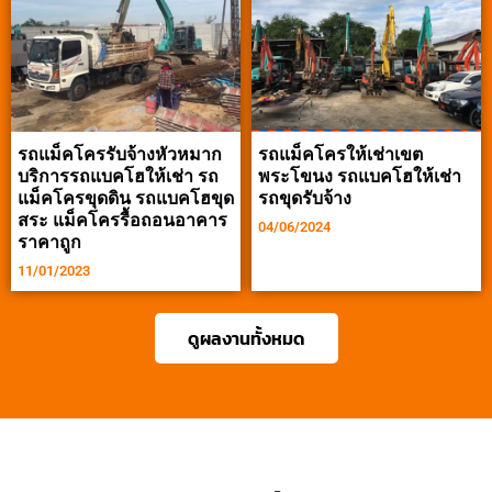
รถแม็คโครรับจ้างหัวหมาก
รถแม็คโครให้เช่าเขต
บริการรถแบคโฮให้เช่า รถ
พระโขนง รถแบคโฮให้เช่า
แม็คโครขุดดิน รถแบคโฮขุด
รถขุดรับจ้าง
สระ แม็คโครรื้อถอนอาคาร
04/06/2024
ราคาถูก
11/01/2023
ดูผลงานทั้งหมด