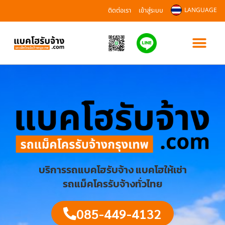
ติดต่อเรา
เข้าสู่ระบบ
LANGUAGE
บริการรถแบคโฮรับจ้าง แบคโฮให้เช่า
รถแม็คโครรับจ้างทั่วไทย
085-449-4132