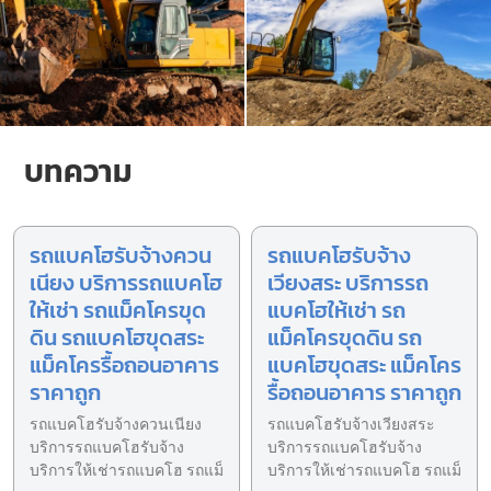
บทความ
รถแบคโฮรับจ้างควน
รถแบคโฮรับจ้าง
เนียง บริการรถแบคโฮ
เวียงสระ บริการรถ
ให้เช่า รถแม็คโครขุด
แบคโฮให้เช่า รถ
ดิน รถแบคโฮขุดสระ
แม็คโครขุดดิน รถ
แม็คโครรื้อถอนอาคาร
แบคโฮขุดสระ แม็คโคร
ราคาถูก
รื้อถอนอาคาร ราคาถูก
รถแบคโฮรับจ้างควนเนียง
รถแบคโฮรับจ้างเวียงสระ
บริการรถแบคโฮรับจ้าง
บริการรถแบคโฮรับจ้าง
บริการให้เช่ารถแบคโฮ รถแม็
บริการให้เช่ารถแบคโฮ รถแม็