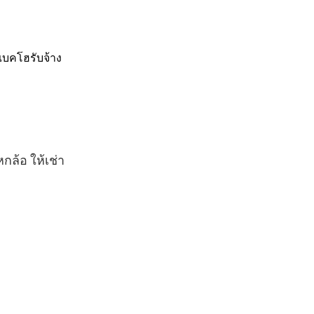
บคโฮรับจ้าง
หกล้อ ให้เช่า