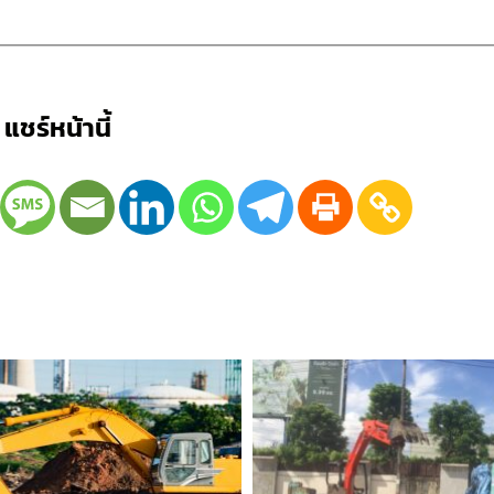
แชร์หน้านี้