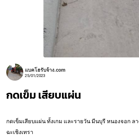
แบคโฮรับจ้าง.com
25/01/2023
กดเข็ม เสียบแผ่น
กดเข็มเสียบแผ่น ทั้งเกม และรายวัน มีนบุรี หนองจอก 
ฉะเชิงเทรา