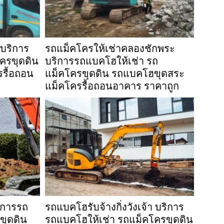
 บริการ
รถแม็คโครให้เช่าคลองชักพระ
ครขุดดิน
บริการรถแบคโฮให้เช่า รถ
รื้อถอน
แม็คโครขุดดิน รถแบคโฮขุดสระ
แม็คโครรื้อถอนอาคาร ราคาถูก
ิการรถ
รถแบคโฮรับจ้างกิ่งวังเจ้า บริการ
ขุดดิน
รถแบคโฮให้เช่า รถแม็คโครขุดดิน