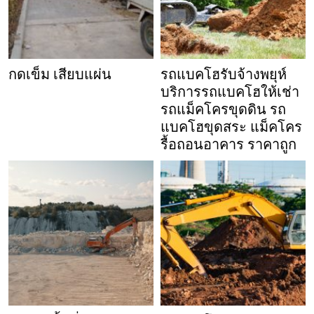
กดเข็ม เสียบแผ่น
รถแบคโฮรับจ้างพยุห์
บริการรถแบคโฮให้เช่า
รถแม็คโครขุดดิน รถ
แบคโฮขุดสระ แม็คโคร
รื้อถอนอาคาร ราคาถูก