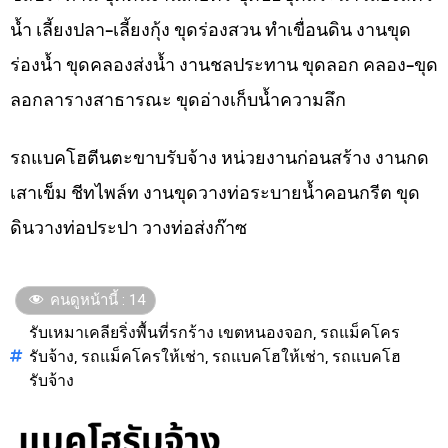
น้ำ เลี้ยงปลา-เลี้ยงกุ้ง ขุดร่องสวน ทำเขื่อนดิน งานขุด
ร่องน้ำ ขุดคลองส่งน้ำ งานชลประทาน ขุดลอก คลอง-ขุด
ลอกลารางสาธารณะ ขุดอ่างเก็บน้ำความลึก
รถแบคโฮตีนตะขาบรับจ้าง หน่วยงานก่อนสร้าง งานกด
เสาเข็ม ชีทไพล์ท งานขุดวางท่อระบายน้ำคอนกรีต ขุด
ดินวางท่อประปา วางท่อส่งก๊าซ
คนดูหน้านี้ :
14
รับเหมาเคลียริ่งพื้นที่รกร้าง เขตหนองจอก
,
รถแม็คโคร
รับจ้าง
,
รถแม็คโครให้เช่า
,
รถแบคโฮให้เช่า
,
รถแบคโฮ
รับจ้าง