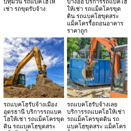
ปทุมวัน รถแบคโฮให้
บางอ้อ บริการรถแบคโฮ
เช่า รถขุดรับจ้าง
ให้เช่า รถแม็คโครขุด
ดิน รถแบคโฮขุดสระ
แม็คโครรื้อถอนอาคาร
ราคาถูก
รถแบคโฮรับจ้างเมือง
รถแบคโฮรับจ้างเลย
อุดรธานี บริการรถแบค
บริการรถแบคโฮให้เช่า
โฮให้เช่า รถแม็คโครขุด
รถแม็คโครขุดดิน รถ
ดิน รถแบคโฮขุดสระ
แบคโฮขุดสระ แม็คโคร