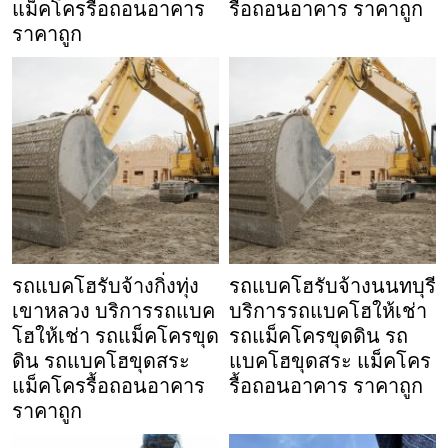
แม็คโครรื้อถอนอาคาร
รื้อถอนอาคาร ราคาถูก
ราคาถูก
รถแบคโฮรับจ้างกิ่งทุ่ง
รถแบคโฮรับจ้างนนทบุรี
เขาหลวง บริการรถแบค
บริการรถแบคโฮให้เช่า
โฮให้เช่า รถแม็คโครขุด
รถแม็คโครขุดดิน รถ
ดิน รถแบคโฮขุดสระ
แบคโฮขุดสระ แม็คโคร
แม็คโครรื้อถอนอาคาร
รื้อถอนอาคาร ราคาถูก
ราคาถูก