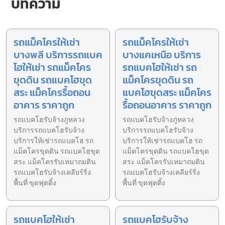
บทความ
รถแม็คโครให้เช่า
รถแม็คโครให้เช่า
บางพลี บริการรถแบค
บางแคเหนือ บริการ
โฮให้เช่า รถแม็คโคร
รถแบคโฮให้เช่า รถ
ขุดดิน รถแบคโฮขุด
แม็คโครขุดดิน รถ
สระ แม็คโครรื้อถอน
แบคโฮขุดสระ แม็คโคร
อาคาร ราคาถูก
รื้อถอนอาคาร ราคาถูก
รถแบคโฮรับจ้างภูหลวง
รถแบคโฮรับจ้างภูหลวง
บริการรถแบคโฮรับจ้าง
บริการรถแบคโฮรับจ้าง
บริการให้เช่ารถแบคโฮ รถ
บริการให้เช่ารถแบคโฮ รถ
แม็คโครขุดดิน รถแบคโฮขุด
แม็คโครขุดดิน รถแบคโฮขุด
สระ แม็คโครรับเหมาถมดิน
สระ แม็คโครรับเหมาถมดิน
รถแบคโฮรับจ้างเคลียร์ริ่ง
รถแบคโฮรับจ้างเคลียร์ริ่ง
พื้นที่ ขุดฟุตติ้ง
พื้นที่ ขุดฟุตติ้ง
รถแบคโฮให้เช่า
รถแบคโฮรับจ้าง