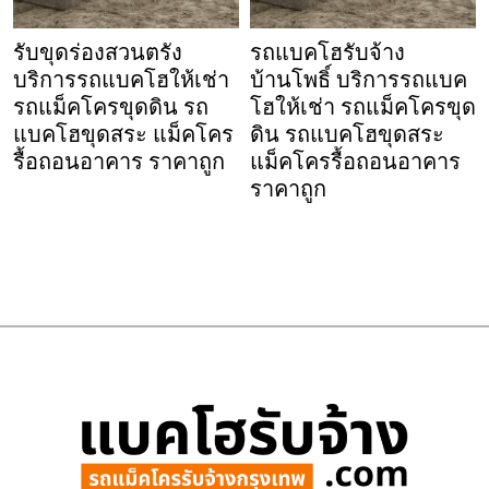
รับขุดร่องสวนตรัง
รถแบคโฮรับจ้าง
บริการรถแบคโฮให้เช่า
บ้านโพธิ์ บริการรถแบค
รถแม็คโครขุดดิน รถ
โฮให้เช่า รถแม็คโครขุด
แบคโฮขุดสระ แม็คโคร
ดิน รถแบคโฮขุดสระ
รื้อถอนอาคาร ราคาถูก
แม็คโครรื้อถอนอาคาร
ราคาถูก