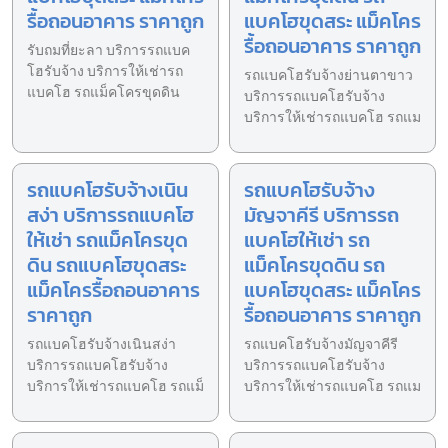
รื้อถอนอาคาร ราคาถูก
แบคโฮขุดสระ แม็คโคร
รื้อถอนอาคาร ราคาถูก
รับถมที่ยะลา บริการรถแบค
โฮรับจ้าง บริการให้เช่ารถ
รถแบคโฮรับจ้างย่านตาขาว
แบคโฮ รถแม็คโครขุดดิน
บริการรถแบคโฮรับจ้าง
บริการให้เช่ารถแบคโฮ รถแม
รถแบคโฮรับจ้างเนิน
รถแบคโฮรับจ้าง
สง่า บริการรถแบคโฮ
มัญจาคีรี บริการรถ
ให้เช่า รถแม็คโครขุด
แบคโฮให้เช่า รถ
ดิน รถแบคโฮขุดสระ
แม็คโครขุดดิน รถ
แม็คโครรื้อถอนอาคาร
แบคโฮขุดสระ แม็คโคร
ราคาถูก
รื้อถอนอาคาร ราคาถูก
รถแบคโฮรับจ้างเนินสง่า
รถแบคโฮรับจ้างมัญจาคีรี
บริการรถแบคโฮรับจ้าง
บริการรถแบคโฮรับจ้าง
บริการให้เช่ารถแบคโฮ รถแม็
บริการให้เช่ารถแบคโฮ รถแม