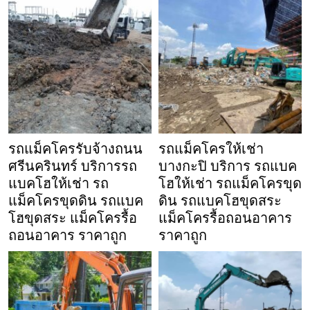
รถแม็คโครรับจ้างถนน
รถแม็คโครให้เช่า
ศรีนครินทร์ บริการรถ
บางกะปิ บริการ รถแบค
แบคโฮให้เช่า รถ
โฮให้เช่า รถแม็คโครขุด
แม็คโครขุดดิน รถแบค
ดิน รถแบคโฮขุดสระ
โฮขุดสระ แม็คโครรื้อ
แม็คโครรื้อถอนอาคาร
ถอนอาคาร ราคาถูก
ราคาถูก