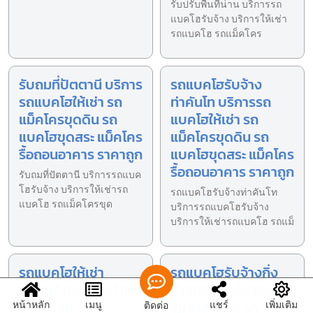
รับปรับพื้นที่น่าน บริการรถ
แบคโฮรับจ้าง บริการให้เช่า
รถแบคโฮ รถแม็คโคร
รับถมที่ปัตตานี บริการ
รถแบคโฮรับจ้าง
รถแบคโฮให้เช่า รถ
ท่าคันโท บริการรถ
แม็คโครขุดดิน รถ
แบคโฮให้เช่า รถ
แบคโฮขุดสระ แม็คโคร
แม็คโครขุดดิน รถ
รื้อถอนอาคาร ราคาถูก
แบคโฮขุดสระ แม็คโคร
รื้อถอนอาคาร ราคาถูก
รับถมที่ปัตตานี บริการรถแบค
โฮรับจ้าง บริการให้เช่ารถ
รถแบคโฮรับจ้างท่าคันโท
แบคโฮ รถแม็คโครขุด
บริการรถแบคโฮรับจ้าง
บริการให้เช่ารถแบคโฮ รถแม็
รถแบคโฮให้เช่า
รถแบคโฮรับจ้างกิ่ง
นนทบุรี เทศบาลตำบล
ช้างกลาง บริการรถ
บางกรวย
แบคโฮให้เช่า รถ
หน้าหลัก
เมนู
แชร์
เพิ่มเติม
ติดต่อ