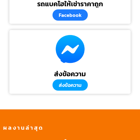
รถแบคโฮให้เช่าราคาถูก
Facebook
ส่งข้อความ
ส่งข้อความ
ผลงานล่าสุด