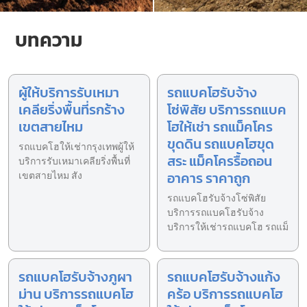
บทความ
ผู้ให้บริการรับเหมา
รถแบคโฮรับจ้าง
เคลียริ่งพื้นที่รกร้าง
โซ่พิสัย บริการรถแบค
เขตสายไหม
โฮให้เช่า รถแม็คโคร
ขุดดิน รถแบคโฮขุด
รถแบคโฮให้เช่ากรุงเทพผู้ให้
สระ แม็คโครรื้อถอน
บริการรับเหมาเคลียริ่งพื้นที่
อาคาร ราคาถูก
เขตสายไหม สัง
รถแบคโฮรับจ้างโซ่พิสัย
บริการรถแบคโฮรับจ้าง
บริการให้เช่ารถแบคโฮ รถแม็
รถแบคโฮรับจ้างภูผา
รถแบคโฮรับจ้างแก้ง
ม่าน บริการรถแบคโฮ
คร้อ บริการรถแบคโฮ