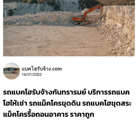
แบคโฮรับจ้าง.com
16/01/2022
รถแบคโฮรับจ้างกันทรารมย์ บริการรถแบค
โฮให้เช่า รถแม็คโครขุดดิน รถแบคโฮขุดสระ
แม็คโครรื้อถอนอาคาร ราคาถูก