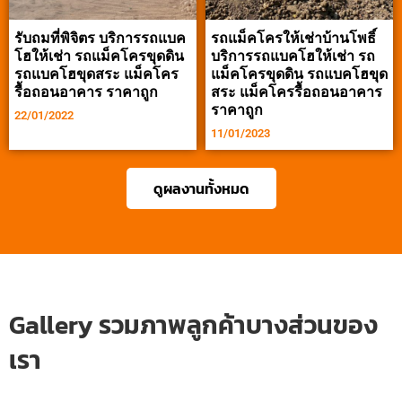
รับถมที่พิจิตร บริการรถแบค
รถแม็คโครให้เช่าบ้านโพธิ์
โฮให้เช่า รถแม็คโครขุดดิน
บริการรถแบคโฮให้เช่า รถ
รถแบคโฮขุดสระ แม็คโคร
แม็คโครขุดดิน รถแบคโฮขุด
รื้อถอนอาคาร ราคาถูก
สระ แม็คโครรื้อถอนอาคาร
ราคาถูก
22/01/2022
11/01/2023
ดูผลงานทั้งหมด
Gallery รวมภาพลูกค้าบางส่วนของ
เรา