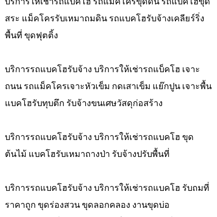
บริการให้เช่ารถแบคโฮ รถแม็คโครขุดดิน รถแบคโฮขุด
สระ แม็คโครรับเหมาถมดิน รถแบคโฮรับจ้างเคลียร์ริ่ง
พื้นที่ ขุดฟุตติ้ง
บริการรถแบคโฮรับจ้าง บริการให้เช่ารถแบ็คโฮ เจาะ
ถนน รถแม็คโครเจาะหัวเข็ม กดเสาเข็ม แย๊กปูน เจาะพื้น
แบคโฮรับทุบตึก รับจ้างขนเศษวัสดุก่อสร้าง
บริการรถแบคโฮรับจ้าง บริการให้เช่ารถแบคโฮ ขุด
ต้นไม้ แบคโฮรับเหมาถางป่า รับจ้างปรับพื้นที่
บริการรถแบคโฮรับจ้าง บริการให้เช่ารถแบคโฮ รับถมที่
ราคาถูก ขุดร่องสวน ขุดลอกคลอง งานขุดบ่อ