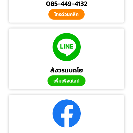
085-449-4132
โทรด่วนคลิก
สังวรแบคโฮ
เพิ่มเพื่อนไลน์