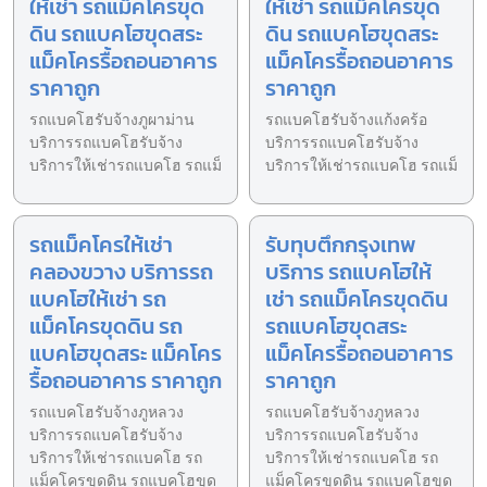
ให้เช่า รถแม็คโครขุด
ให้เช่า รถแม็คโครขุด
ดิน รถแบคโฮขุดสระ
ดิน รถแบคโฮขุดสระ
แม็คโครรื้อถอนอาคาร
แม็คโครรื้อถอนอาคาร
ราคาถูก
ราคาถูก
รถแบคโฮรับจ้างภูผาม่าน
รถแบคโฮรับจ้างแก้งคร้อ
บริการรถแบคโฮรับจ้าง
บริการรถแบคโฮรับจ้าง
บริการให้เช่ารถแบคโฮ รถแม็
บริการให้เช่ารถแบคโฮ รถแม็
รถแม็คโครให้เช่า
รับทุบตึกกรุงเทพ
คลองขวาง บริการรถ
บริการ รถแบคโฮให้
แบคโฮให้เช่า รถ
เช่า รถแม็คโครขุดดิน
แม็คโครขุดดิน รถ
รถแบคโฮขุดสระ
แบคโฮขุดสระ แม็คโคร
แม็คโครรื้อถอนอาคาร
รื้อถอนอาคาร ราคาถูก
ราคาถูก
รถแบคโฮรับจ้างภูหลวง
รถแบคโฮรับจ้างภูหลวง
บริการรถแบคโฮรับจ้าง
บริการรถแบคโฮรับจ้าง
บริการให้เช่ารถแบคโฮ รถ
บริการให้เช่ารถแบคโฮ รถ
แม็คโครขุดดิน รถแบคโฮขุด
แม็คโครขุดดิน รถแบคโฮขุด