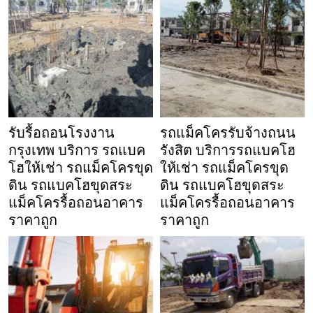
รับรื้อถอนโรงงาน
รถแม็คโครรับจ้างถนน
กรุงเทพ บริการ รถแบค
รังสิต บริการรถแบคโฮ
โฮให้เช่า รถแม็คโครขุด
ให้เช่า รถแม็คโครขุด
ดิน รถแบคโฮขุดสระ
ดิน รถแบคโฮขุดสระ
แม็คโครรื้อถอนอาคาร
แม็คโครรื้อถอนอาคาร
ราคาถูก
ราคาถูก