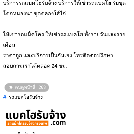
บริการรถแบคโฮรับจ้าง บริการให้เช่ารถแบคโฮ รับขุด
โคกหนองนา ขุดคลองใส้ไก่
ให้เช่ารถแม็คโคร ให้เช่ารถแบคโฮ ทั้งรายวันและราย
เดือน
ราคาถูก และบริการเป็นกันเอง โทรติดต่อปรึกษา
สอบถามเราได้ตลอด 24 ชม.
คนดูหน้านี้ :
268
รถแบคโฮรับจ้าง