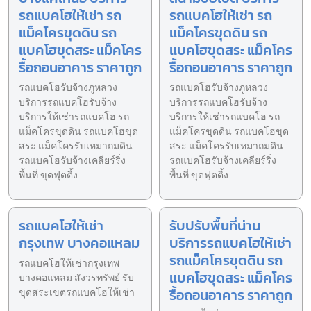
รถแบคโฮให้เช่า รถ
รถแบคโฮให้เช่า รถ
แม็คโครขุดดิน รถ
แม็คโครขุดดิน รถ
แบคโฮขุดสระ แม็คโคร
แบคโฮขุดสระ แม็คโคร
รื้อถอนอาคาร ราคาถูก
รื้อถอนอาคาร ราคาถูก
รถแบคโฮรับจ้างภูหลวง
รถแบคโฮรับจ้างภูหลวง
บริการรถแบคโฮรับจ้าง
บริการรถแบคโฮรับจ้าง
บริการให้เช่ารถแบคโฮ รถ
บริการให้เช่ารถแบคโฮ รถ
แม็คโครขุดดิน รถแบคโฮขุด
แม็คโครขุดดิน รถแบคโฮขุด
สระ แม็คโครรับเหมาถมดิน
สระ แม็คโครรับเหมาถมดิน
รถแบคโฮรับจ้างเคลียร์ริ่ง
รถแบคโฮรับจ้างเคลียร์ริ่ง
พื้นที่ ขุดฟุตติ้ง
พื้นที่ ขุดฟุตติ้ง
รถแบคโฮให้เช่า
รับปรับพื้นที่น่าน
กรุงเทพ บางคอแหลม
บริการรถแบคโฮให้เช่า
รถแม็คโครขุดดิน รถ
รถแบคโฮให้เช่ากรุงเทพ
แบคโฮขุดสระ แม็คโคร
บางคอแหลม สังวรทรัพย์ รับ
รื้อถอนอาคาร ราคาถูก
ขุดสระเขตรถแบคโฮให้เช่า