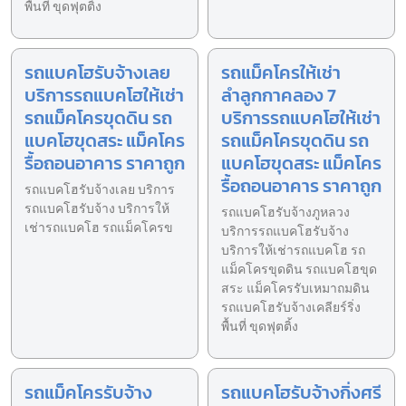
พื้นที่ ขุดฟุตติ้ง
รถแบคโฮรับจ้างเลย
รถแม็คโครให้เช่า
บริการรถแบคโฮให้เช่า
ลำลูกกาคลอง 7
รถแม็คโครขุดดิน รถ
บริการรถแบคโฮให้เช่า
แบคโฮขุดสระ แม็คโคร
รถแม็คโครขุดดิน รถ
รื้อถอนอาคาร ราคาถูก
แบคโฮขุดสระ แม็คโคร
รื้อถอนอาคาร ราคาถูก
รถแบคโฮรับจ้างเลย บริการ
รถแบคโฮรับจ้าง บริการให้
รถแบคโฮรับจ้างภูหลวง
เช่ารถแบคโฮ รถแม็คโครข
บริการรถแบคโฮรับจ้าง
บริการให้เช่ารถแบคโฮ รถ
แม็คโครขุดดิน รถแบคโฮขุด
สระ แม็คโครรับเหมาถมดิน
รถแบคโฮรับจ้างเคลียร์ริ่ง
พื้นที่ ขุดฟุตติ้ง
รถแม็คโครรับจ้าง
รถแบคโฮรับจ้างกิ่งศรี