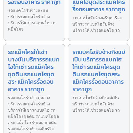
รื้อถอนอาคาร ราคาถูก
แบคโฮขุดสระ แม็คโคร
รื้อถอนอาคาร ราคาถูก
รถแบคโฮรับจ้างละแม
บริการรถแบคโฮรับจ้าง
รถแบคโฮรับจ้างศรีบุญเรือง
บริการให้เช่ารถแบคโฮ รถ
บริการรถแบคโฮรับจ้าง
แม็คโคร
บริการให้เช่ารถแบคโฮ รถ
รถแม็คโครให้เช่า
รถแบคโฮรับจ้างกิ่งแม่
บางชัน บริการรถแบค
เปิน บริการรถแบคโฮ
โฮให้เช่า รถแม็คโคร
ให้เช่า รถแม็คโครขุด
ขุดดิน รถแบคโฮขุด
ดิน รถแบคโฮขุดสระ
สระ แม็คโครรื้อถอน
แม็คโครรื้อถอนอาคาร
อาคาร ราคาถูก
ราคาถูก
รถแบคโฮรับจ้างภูหลวง
รถแบคโฮรับจ้างกิ่งแม่เปิน
บริการรถแบคโฮรับจ้าง
บริการรถแบคโฮรับจ้าง
บริการให้เช่ารถแบคโฮ รถ
บริการให้เช่ารถแบคโฮ รถ
แม็คโครขุดดิน รถแบคโฮขุด
สระ แม็คโครรับเหมาถมดิน
รถแบคโฮรับจ้างเคลียร์ริ่ง