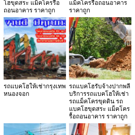
โฮขุดสระ แม็คโครรื้อ
แม็คโครรื้อถอนอาคาร
ถอนอาคาร ราคาถูก
ราคาถูก
รถแบคโฮให้เช่ากรุงเทพ
รถแบคโฮรับจ้างปากพลี
หนองจอก
บริการรถแบคโฮให้เช่า
รถแม็คโครขุดดิน รถ
แบคโฮขุดสระ แม็คโคร
รื้อถอนอาคาร ราคาถูก