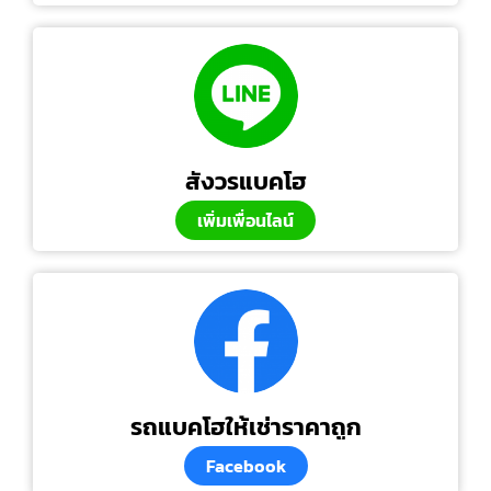
สังวรแบคโฮ
เพิ่มเพื่อนไลน์
รถแบคโฮให้เช่าราคาถูก
Facebook