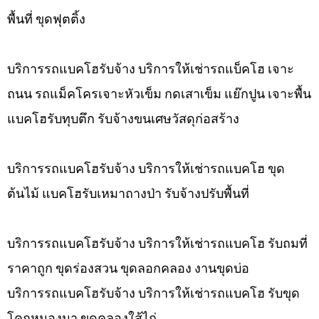
พื้นที่ ขุดฟุตติ้ง
บริการรถแบคโฮรับจ้าง บริการให้เช่ารถแบ็คโฮ เจาะ
ถนน รถแม็คโครเจาะหัวเข็ม กดเสาเข็ม แย๊กปูน เจาะพื้น
แบคโฮรับทุบตึก รับจ้างขนเศษวัสดุก่อสร้าง
บริการรถแบคโฮรับจ้าง บริการให้เช่ารถแบคโฮ ขุด
ต้นไม้ แบคโฮรับเหมาถางป่า รับจ้างปรับพื้นที่
บริการรถแบคโฮรับจ้าง บริการให้เช่ารถแบคโฮ รับถมที่
ราคาถูก ขุดร่องสวน ขุดลอกคลอง งานขุดบ่อ
บริการรถแบคโฮรับจ้าง บริการให้เช่ารถแบคโฮ รับขุด
โคกหนองนา ขุดคลองใส้ไก่