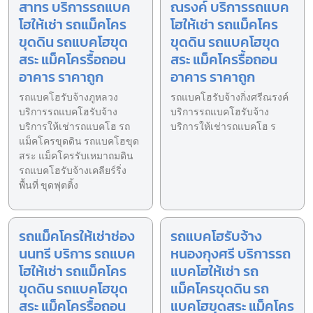
สาทร บริการรถแบค
ณรงค์ บริการรถแบค
โฮให้เช่า รถแม็คโคร
โฮให้เช่า รถแม็คโคร
ขุดดิน รถแบคโฮขุด
ขุดดิน รถแบคโฮขุด
สระ แม็คโครรื้อถอน
สระ แม็คโครรื้อถอน
อาคาร ราคาถูก
อาคาร ราคาถูก
รถแบคโฮรับจ้างภูหลวง
รถแบคโฮรับจ้างกิ่งศรีณรงค์
บริการรถแบคโฮรับจ้าง
บริการรถแบคโฮรับจ้าง
บริการให้เช่ารถแบคโฮ รถ
บริการให้เช่ารถแบคโฮ ร
แม็คโครขุดดิน รถแบคโฮขุด
สระ แม็คโครรับเหมาถมดิน
รถแบคโฮรับจ้างเคลียร์ริ่ง
พื้นที่ ขุดฟุตติ้ง
รถแม็คโครให้เช่าช่อง
รถแบคโฮรับจ้าง
นนทรี บริการ รถแบค
หนองกุงศรี บริการรถ
โฮให้เช่า รถแม็คโคร
แบคโฮให้เช่า รถ
ขุดดิน รถแบคโฮขุด
แม็คโครขุดดิน รถ
สระ แม็คโครรื้อถอน
แบคโฮขุดสระ แม็คโคร