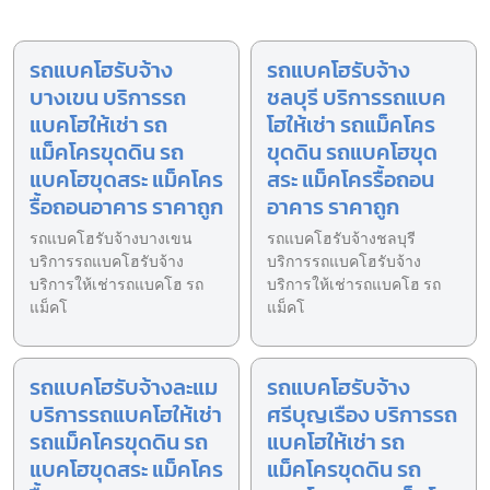
รถแบคโฮรับจ้าง
รถแบคโฮรับจ้าง
บางเขน บริการรถ
ชลบุรี บริการรถแบค
แบคโฮให้เช่า รถ
โฮให้เช่า รถแม็คโคร
แม็คโครขุดดิน รถ
ขุดดิน รถแบคโฮขุด
แบคโฮขุดสระ แม็คโคร
สระ แม็คโครรื้อถอน
รื้อถอนอาคาร ราคาถูก
อาคาร ราคาถูก
รถแบคโฮรับจ้างบางเขน
รถแบคโฮรับจ้างชลบุรี
บริการรถแบคโฮรับจ้าง
บริการรถแบคโฮรับจ้าง
บริการให้เช่ารถแบคโฮ รถ
บริการให้เช่ารถแบคโฮ รถ
แม็คโ
แม็คโ
รถแบคโฮรับจ้างละแม
รถแบคโฮรับจ้าง
บริการรถแบคโฮให้เช่า
ศรีบุญเรือง บริการรถ
รถแม็คโครขุดดิน รถ
แบคโฮให้เช่า รถ
แบคโฮขุดสระ แม็คโคร
แม็คโครขุดดิน รถ