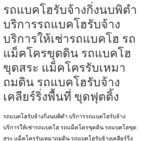
รถแบคโฮรับจ้างกิ่งนบพิตำ
บริการรถแบคโฮรับจ้าง
บริการให้เช่ารถแบคโฮ รถ
แม็คโครขุดดิน รถแบคโฮ
ขุดสระ แม็คโครรับเหมา
ถมดิน รถแบคโฮรับจ้าง
เคลียร์ริ่งพื้นที่ ขุดฟุตติ้ง
รถแบคโฮรับจ้างกิ่งนบพิตำ บริการรถแบคโฮรับจ้าง
บริการให้เช่ารถแบคโฮ รถแม็คโครขุดดิน รถแบคโฮขุด
สระ แม็คโครรับเหมาถมดิน รถแบคโฮรับจ้างเคลียร์ริ่ง