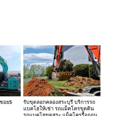
 ซอย5
รับขุดลอกคลองสระบุรี บริการรถ
แบคโฮให้เช่า รถแม็คโครขุดดิน
รถแบคโฮขุดสระ แม็คโครรื้อถอน