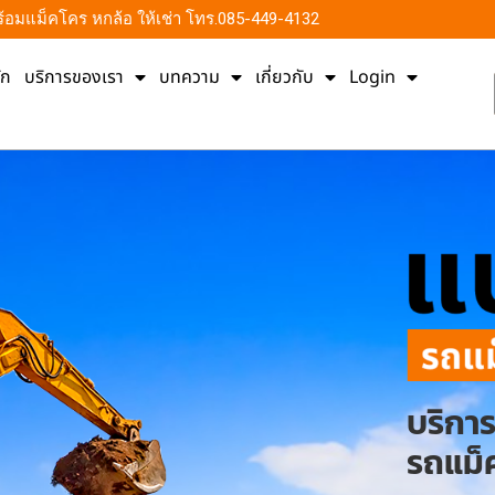
น พร้อมแม็คโคร หกล้อ ให้เช่า โทร.085-449-4132
ัก
บริการของเรา
บทความ
เกี่ยวกับ
Login
บริกา
รถแม็ค