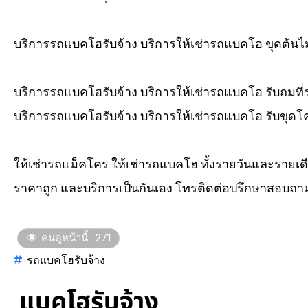
บริการรถแบคโฮรับจ้าง บริการให้เช่ารถแบคโฮ ขุดต้นไม้ 
บริการรถแบคโฮรับจ้าง บริการให้เช่ารถแบคโฮ รับถมที
บริการรถแบคโฮรับจ้าง บริการให้เช่ารถแบคโฮ รับขุด
ให้เช่ารถแม็คโคร ให้เช่ารถแบคโฮ ทั้งรายวันและรายเด
ราคาถูก และบริการเป็นกันเอง โทรติดต่อปรึกษาสอบถา
คนดูหน้านี้ :
271
รถแบคโฮรับจ้าง