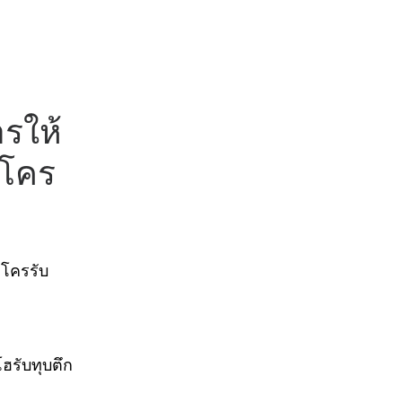
ารให้
คโคร
คโครรับ
ฮรับทุบตึก