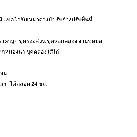
แบคโฮรับเหมาถางป่า รับจ้างปรับพื้นที่
่ราคาถูก ขุดร่องสวน ขุดลอกคลอง งานขุดบ่อ
โคกหนองนา ขุดคลองใส้ไก่
ือน
มเราได้ตลอด 24 ชม.