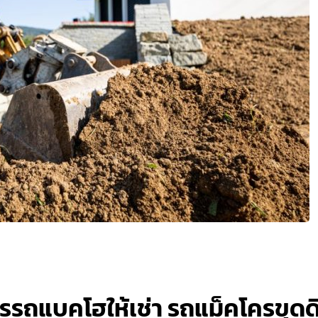
การรถแบคโฮให้เช่า รถแม็คโครขุดด