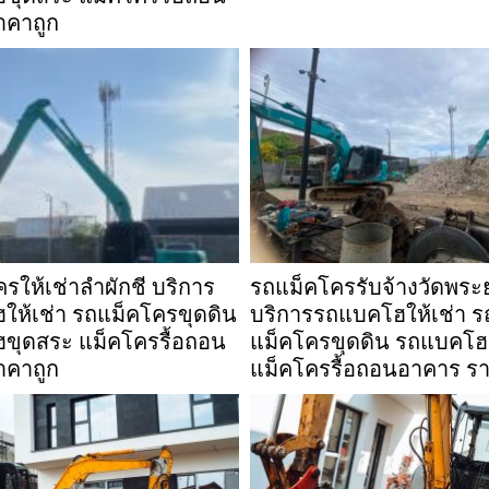
าคาถูก
รให้เช่าลำผักชี บริการ
รถแม็คโครรับจ้างวัดพร
ห้เช่า รถแม็คโครขุดดิน
บริการรถแบคโฮให้เช่า ร
ขุดสระ แม็คโครรื้อถอน
แม็คโครขุดดิน รถแบคโฮ
าคาถูก
แม็คโครรื้อถอนอาคาร รา