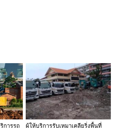
ริการรถ
ผู้ให้บริการรับเหมาเคลียริ่งพื้นที่