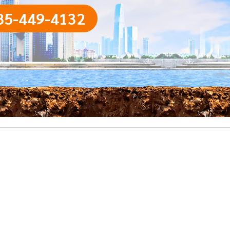
85-449-4132