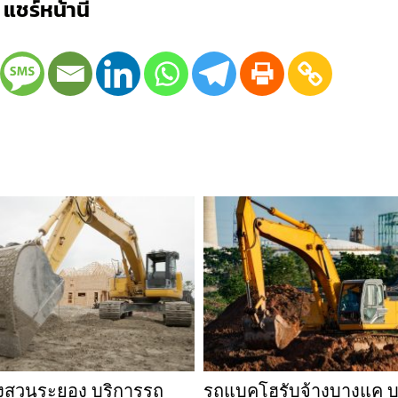
แชร์หน้านี้
องสวนระยอง บริการรถ
รถแบคโฮรับจ้างบางแค บ