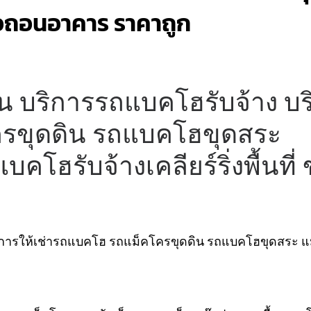
้อถอนอาคาร ราคาถูก
าน บริการรถแบคโฮรับจ้าง บร
ครขุดดิน รถแบคโฮขุดสระ
ฮรับจ้างเคลียร์ริ่งพื้นที่ 
ริการให้เช่ารถแบคโฮ รถแม็คโครขุดดิน รถแบคโฮขุดสระ แ