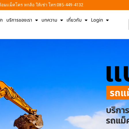
น พร้อมแม็คโคร หกล้อ ให้เช่า โทร.085-449-4132
ัก
บริการของเรา
บทความ
เกี่ยวกับ
Login
บริกา
รถแม็ค