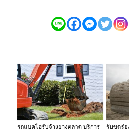
รถแบคโฮรับจ้างยางตลาด บริการ
รับขุดร่