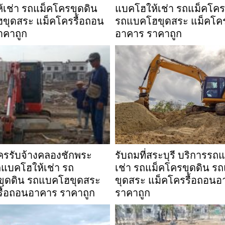
เช่า รถแม็คโครขุดดิน
แบคโฮให้เช่า รถแม็คโคร
ขุดสระ แม็คโครรื้อถอน
รถแบคโฮขุดสระ แม็คโคร
าคาถูก
อาคาร ราคาถูก
ครรับจ้างคลองชักพระ
รับถมที่สระบุรี บริการรถ
แบคโฮให้เช่า รถ
เช่า รถแม็คโครขุดดิน ร
ขุดดิน รถแบคโฮขุดสระ
ขุดสระ แม็คโครรื้อถอน
ื้อถอนอาคาร ราคาถูก
ราคาถูก