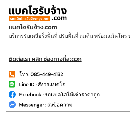
แบคโฮรับจ้าง.com
บริการรับเคลียริ่งพื้นที่ ปรับพื้นที่ ถมดิน พร้อมแม็คโคร 
ติดต่อเรา คลิก ช่องทางที่สะดวก
โทร. 085-449-4132
Line ID : สังวรแบคโฮ
Facebook : รถแบคโฮให้เช่าราคาถูก
Messenger : ส่งข้อความ