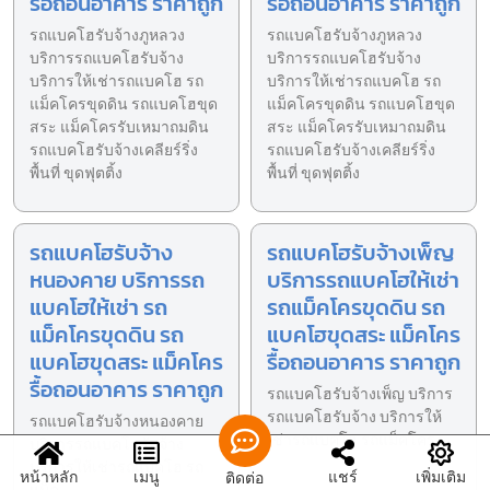
รื้อถอนอาคาร ราคาถูก
รื้อถอนอาคาร ราคาถูก
รถแบคโฮรับจ้างภูหลวง
รถแบคโฮรับจ้างภูหลวง
บริการรถแบคโฮรับจ้าง
บริการรถแบคโฮรับจ้าง
บริการให้เช่ารถแบคโฮ รถ
บริการให้เช่ารถแบคโฮ รถ
แม็คโครขุดดิน รถแบคโฮขุด
แม็คโครขุดดิน รถแบคโฮขุด
สระ แม็คโครรับเหมาถมดิน
สระ แม็คโครรับเหมาถมดิน
รถแบคโฮรับจ้างเคลียร์ริ่ง
รถแบคโฮรับจ้างเคลียร์ริ่ง
พื้นที่ ขุดฟุตติ้ง
พื้นที่ ขุดฟุตติ้ง
รถแบคโฮรับจ้าง
รถแบคโฮรับจ้างเพ็ญ
หนองคาย บริการรถ
บริการรถแบคโฮให้เช่า
แบคโฮให้เช่า รถ
รถแม็คโครขุดดิน รถ
แม็คโครขุดดิน รถ
แบคโฮขุดสระ แม็คโคร
แบคโฮขุดสระ แม็คโคร
รื้อถอนอาคาร ราคาถูก
รื้อถอนอาคาร ราคาถูก
รถแบคโฮรับจ้างเพ็ญ บริการ
รถแบคโฮรับจ้าง บริการให้
รถแบคโฮรับจ้างหนองคาย
เช่ารถแบคโฮ รถแม็คโคร
บริการรถแบคโฮรับจ้าง
บริการให้เช่ารถแบคโฮ รถ
หน้าหลัก
เมนู
แชร์
เพิ่มเติม
ติดต่อ