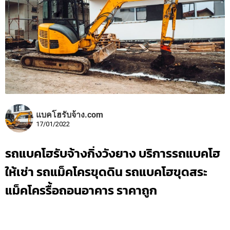
แบคโฮรับจ้าง.com
17/01/2022
รถแบคโฮรับจ้างกิ่งวังยาง บริการรถแบคโฮ
ให้เช่า รถแม็คโครขุดดิน รถแบคโฮขุดสระ
แม็คโครรื้อถอนอาคาร ราคาถูก