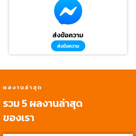
ส่งข้อความ
ส่งข้อความ
ผลงานล่าสุด
รวม 5 ผลงานล่าสุด
ของเรา