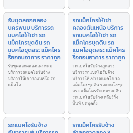
รับขุดลอกคลอง
รถแม็คโครให้เช่า
นครพนม บริการรถ
คลองตันเหนือ บริการ
แบคโฮให้เช่า รถ
รถแบคโฮให้เช่า รถ
แม็คโครขุดดิน รถ
แม็คโครขุดดิน รถ
แบคโฮขุดสระ แม็คโคร
แบคโฮขุดสระ แม็คโคร
รื้อถอนอาคาร ราคาถูก
รื้อถอนอาคาร ราคาถูก
รับขุดลอกคลองนครพนม
รถแบคโฮรับจ้างภูหลวง
บริการรถแบคโฮรับจ้าง
บริการรถแบคโฮรับจ้าง
บริการให้เช่ารถแบคโฮ รถ
บริการให้เช่ารถแบคโฮ รถ
แม็คโค
แม็คโครขุดดิน รถแบคโฮขุด
สระ แม็คโครรับเหมาถมดิน
รถแบคโฮรับจ้างเคลียร์ริ่ง
พื้นที่ ขุดฟุตติ้ง
รถแบคโฮรับจ้าง
รถแม็คโครรับจ้าง
กันทรารมย์ บริการรถ
ลำลูกกาคลอง 3