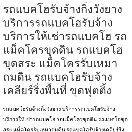
รถแบคโฮรับจ้างกิ่งวังยาง
บริการรถแบคโฮรับจ้าง
บริการให้เช่ารถแบคโฮ รถ
แม็คโครขุดดิน รถแบคโฮ
ขุดสระ แม็คโครรับเหมา
ถมดิน รถแบคโฮรับจ้าง
เคลียร์ริ่งพื้นที่ ขุดฟุตติ้ง
รถแบคโฮรับจ้างกิ่งวังยาง บริการรถแบคโฮรับจ้าง
บริการให้เช่ารถแบคโฮ รถแม็คโครขุดดิน รถแบคโฮขุด
สระ แม็คโครรับเหมาถมดิน รถแบคโฮรับจ้างเคลียร์ริ่ง