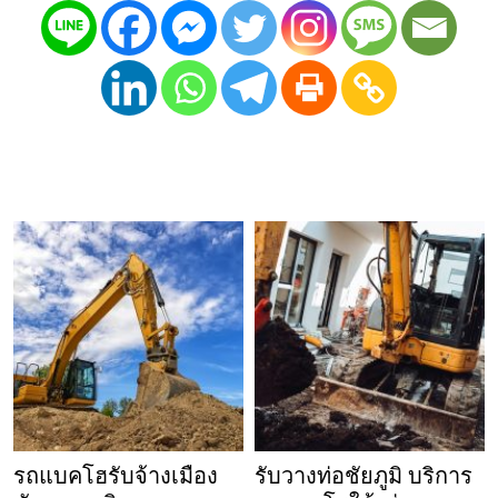
รถแบคโฮรับจ้างเมือง
รับวางท่อชัยภูมิ บริการ