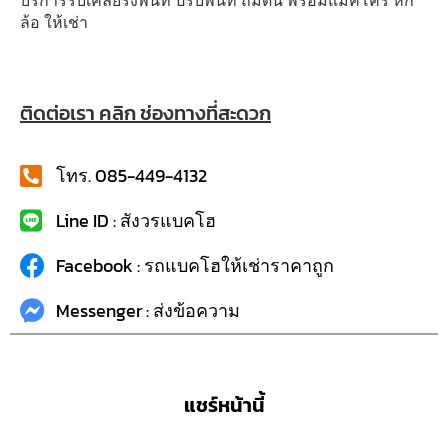
ล้อ ให้เช่า
ติดต่อเรา คลิก ช่องทางที่สะดวก
โทร. 085-449-4132
Line ID : สังวรแบคโฮ
Facebook : รถแบคโฮให้เช่าราคาถูก
Messenger : ส่งข้อความ
แชร์หน้านี้