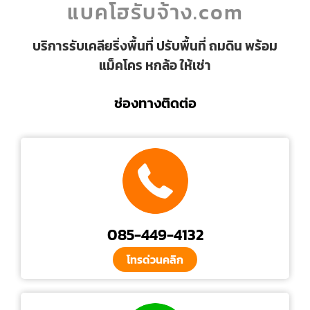
แบคโฮรับจ้าง.com
บริการรับเคลียริ่งพื้นที่ ปรับพื้นที่ ถมดิน พร้อม
แม็คโคร หกล้อ ให้เช่า
ช่องทางติดต่อ
085-449-4132
โทรด่วนคลิก