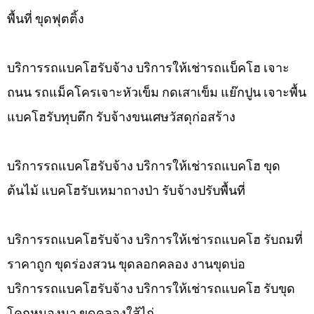
พื้นที่ ขุดฟุตติ้ง
บริการรถแบคโฮรับจ้าง บริการให้เช่ารถแบ็คโฮ เจาะ
ถนน รถแม็คโครเจาะหัวเข็ม กดเสาเข็ม แย๊กปูน เจาะพื้น
แบคโฮรับทุบตึก รับจ้างขนเศษวัสดุก่อสร้าง
บริการรถแบคโฮรับจ้าง บริการให้เช่ารถแบคโฮ ขุด
ต้นไม้ แบคโฮรับเหมาถางป่า รับจ้างปรับพื้นที่
บริการรถแบคโฮรับจ้าง บริการให้เช่ารถแบคโฮ รับถมที่
ราคาถูก ขุดร่องสวน ขุดลอกคลอง งานขุดบ่อ
บริการรถแบคโฮรับจ้าง บริการให้เช่ารถแบคโฮ รับขุด
โคกหนองนา ขุดคลองใส้ไก่