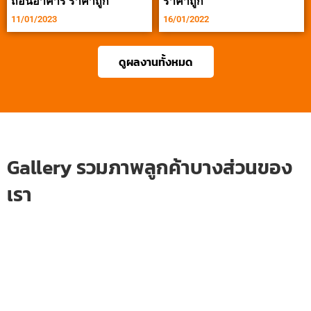
ถอนอาคาร ราคาถูก
ราคาถูก
11/01/2023
16/01/2022
ดูผลงานทั้งหมด
Gallery รวมภาพลูกค้าบางส่วนของ
เรา