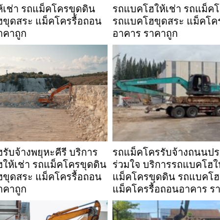
เช่า รถแม็คโครขุดดิน
รถแบคโฮให้เช่า รถแม็คโ
ขุดสระ แม็คโครรื้อถอน
รถแบคโฮขุดสระ แม็คโคร
าคาถูก
อาคาร ราคาถูก
ับจ้างพยุหะคีรี บริการ
รถแม็คโครรับจ้างถนนป
ห้เช่า รถแม็คโครขุดดิน
ร่วมใจ บริการรถแบคโฮให
ขุดสระ แม็คโครรื้อถอน
แม็คโครขุดดิน รถแบคโฮ
าคาถูก
แม็คโครรื้อถอนอาคาร รา