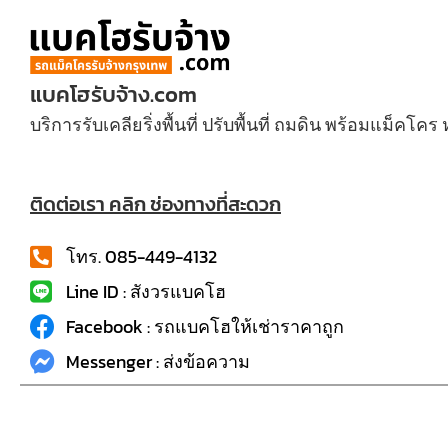
แบคโฮรับจ้าง.com
บริการรับเคลียริ่งพื้นที่ ปรับพื้นที่ ถมดิน พร้อมแม็คโคร 
ติดต่อเรา คลิก ช่องทางที่สะดวก
โทร. 085-449-4132
Line ID : สังวรแบคโฮ
Facebook : รถแบคโฮให้เช่าราคาถูก
Messenger : ส่งข้อความ