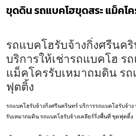
ขุดดิน รถแบคโฮขุดสระ แม็คโค
รถแบคโฮรับจ้างกิ่งศรีนคร
บริการให้เช่ารถแบคโฮ ร
แม็คโครรับเหมาถมดิน รถแบคโ
ฟุตติ้ง
รถแบคโฮรับจ้างกิ่งศรีนครินทร์ บริการรถแบคโฮรับจ้า
รับเหมาถมดิน รถแบคโฮรับจ้างเคลียร์ริ่งพื้นที่ ขุดฟุตติ้ง