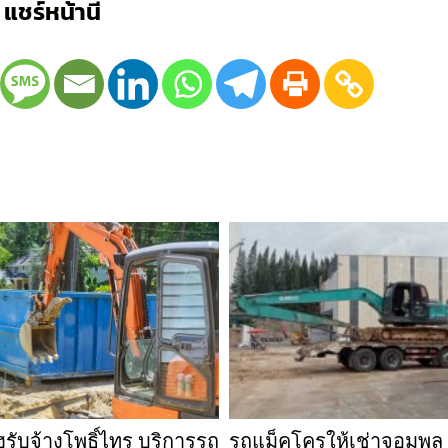
แชร์หน้านี้
ับจ้างโพธิ์ไทร บริการรถ
รถแม็คโครให้เช่าจอมพล 