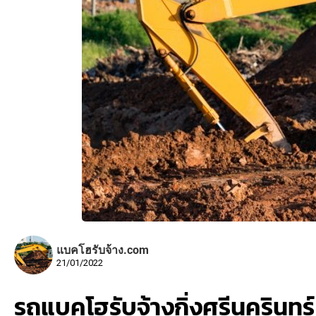
แบคโฮรับจ้าง.com
21/01/2022
รถแบคโฮรับจ้างกิ่งศรีนครินทร