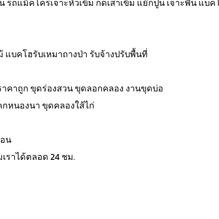
 รถแม็คโครเจาะหัวเข็ม กดเสาเข็ม แย๊กปูน เจาะพื้น แบคโ
แบคโฮรับเหมาถางป่า รับจ้างปรับพื้นที่
่ราคาถูก ขุดร่องสวน ขุดลอกคลอง งานขุดบ่อ
โคกหนองนา ขุดคลองใส้ไก่
ือน
มเราได้ตลอด 24 ชม.