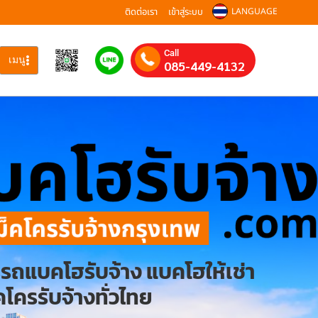
ติดต่อเรา
เข้าสู่ระบบ
LANGUAGE
Call
เมนู
085-449-4132
รรถแบคโฮรับจ้าง แบคโฮให้เช่า
โครรับจ้างทั่วไทย