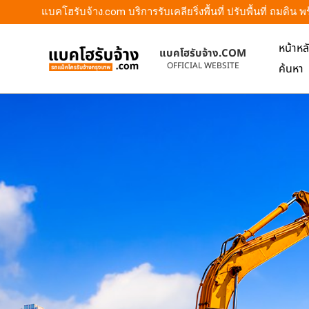
แบคโฮรับจ้าง.com บริการรับเคลียริ่งพื้นที่ ปรับพื้นที่ ถมดิ
หน้าหล
แบคโฮรับจ้าง.COM
OFFICIAL WEBSITE
ค้นหา