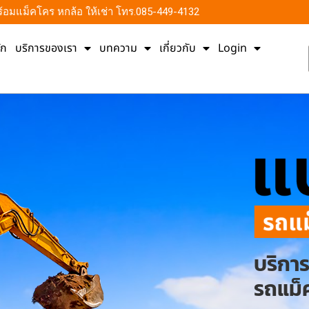
น พร้อมแม็คโคร หกล้อ ให้เช่า โทร.085-449-4132
ัก
บริการของเรา
บทความ
เกี่ยวกับ
Login
บริกา
รถแม็ค