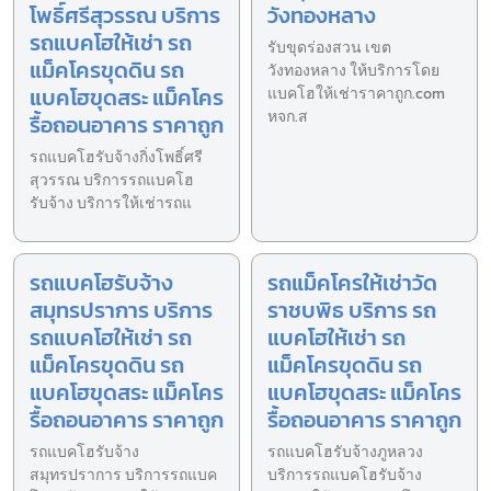
โพธิ์ศรีสุวรรณ บริการ
วังทองหลาง
รถแบคโฮให้เช่า รถ
รับขุดร่องสวน เขต
แม็คโครขุดดิน รถ
วังทองหลาง ให้บริการโดย
แบคโฮขุดสระ แม็คโคร
แบคโฮให้เช่าราคาถูก.com
หจก.ส
รื้อถอนอาคาร ราคาถูก
รถแบคโฮรับจ้างกิ่งโพธิ์ศรี
สุวรรณ บริการรถแบคโฮ
รับจ้าง บริการให้เช่ารถแ
รถแบคโฮรับจ้าง
รถแม็คโครให้เช่าวัด
สมุทรปราการ บริการ
ราชบพิธ บริการ รถ
รถแบคโฮให้เช่า รถ
แบคโฮให้เช่า รถ
แม็คโครขุดดิน รถ
แม็คโครขุดดิน รถ
แบคโฮขุดสระ แม็คโคร
แบคโฮขุดสระ แม็คโคร
รื้อถอนอาคาร ราคาถูก
รื้อถอนอาคาร ราคาถูก
รถแบคโฮรับจ้าง
รถแบคโฮรับจ้างภูหลวง
สมุทรปราการ บริการรถแบค
บริการรถแบคโฮรับจ้าง