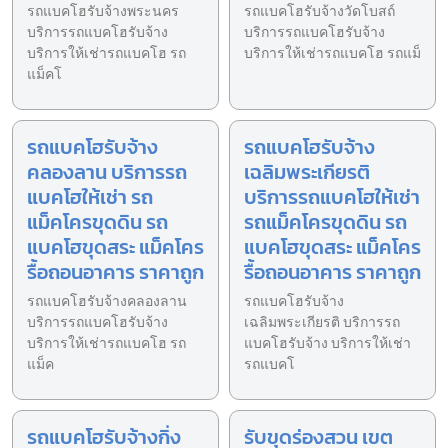
รถแบคโฮรับจ้างพระนคร
รถแบคโฮรับจ้างวัดโบสถ์
บริการรถแบคโฮรับจ้าง
บริการรถแบคโฮรับจ้าง
บริการให้เช่ารถแบคโฮ รถ
บริการให้เช่ารถแบคโฮ รถแม็
แม็คโ
รถแบคโฮรับจ้าง
รถแบคโฮรับจ้าง
คลองลาน บริการรถ
เฉลิมพระเกียรติ
แบคโฮให้เช่า รถ
บริการรถแบคโฮให้เช่า
แม็คโครขุดดิน รถ
รถแม็คโครขุดดิน รถ
แบคโฮขุดสระ แม็คโคร
แบคโฮขุดสระ แม็คโคร
รื้อถอนอาคาร ราคาถูก
รื้อถอนอาคาร ราคาถูก
รถแบคโฮรับจ้างคลองลาน
รถแบคโฮรับจ้าง
บริการรถแบคโฮรับจ้าง
เฉลิมพระเกียรติ บริการรถ
บริการให้เช่ารถแบคโฮ รถ
แบคโฮรับจ้าง บริการให้เช่า
แม็ค
รถแบคโ
รถแบคโฮรับจ้างกิ่ง
รับขุดร่องสวน เขต