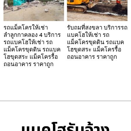
รถแม็คโครให้เช่า
รับถมที่สงขลา บริการรถ
ลำลูกกาคลอง 4 บริการ
แบคโฮให้เช่า รถ
รถแบคโฮให้เช่า รถ
แม็คโครขุดดิน รถแบค
แม็คโครขุดดิน รถแบค
โฮขุดสระ แม็คโครรื้อ
โฮขุดสระ แม็คโครรื้อ
ถอนอาคาร ราคาถูก
ถอนอาคาร ราคาถูก