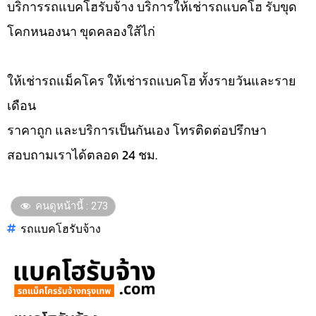
บริการรถแบคโฮรับจ้าง บริการให้เช่ารถแบคโฮ รับขุด
โคกหนองนา ขุดคลองใส้ไก่
ให้เช่ารถแม็คโคร ให้เช่ารถแบคโฮ ทั้งรายวันและราย
เดือน
ราคาถูก และบริการเป็นกันเอง โทรติดต่อปรึกษา
สอบถามเราได้ตลอด 24 ชม.
คนดูหน้านี้ :
273
รถแบคโฮรับจ้าง