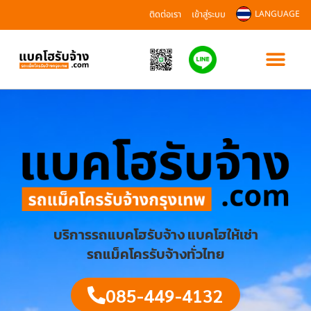
ติดต่อเรา
เข้าสู่ระบบ
LANGUAGE
บริการรถแบคโฮรับจ้าง แบคโฮให้เช่า
รถแม็คโครรับจ้างทั่วไทย
085-449-4132