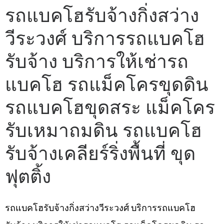
รถแบคโฮรับจ้างกิ่งสว่าง
วีระวงศ์ บริการรถแบคโฮ
รับจ้าง บริการให้เช่ารถ
แบคโฮ รถแม็คโครขุดดิน
รถแบคโฮขุดสระ แม็คโคร
รับเหมาถมดิน รถแบคโฮ
รับจ้างเคลียร์ริ่งพื้นที่ ขุด
ฟุตติ้ง
รถแบคโฮรับจ้างกิ่งสว่างวีระวงศ์ บริการรถแบคโฮ