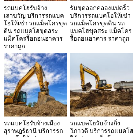
รถแบคโฮรับจ้าง
รับขุดลอกคลองแปดริ้ว
เลาขวัญ บริการรถแบค
บริการรถแบคโฮให้เช่า
โฮให้เช่า รถแม็คโครขุด
รถแม็คโครขุดดิน รถ
ดิน รถแบคโฮขุดสระ
แบคโฮขุดสระ แม็คโคร
แม็คโครรื้อถอนอาคาร
รื้อถอนอาคาร ราคาถูก
ราคาถูก
รถแบคโฮรับจ้างเมือง
รถแบคโฮรับจ้างกิ่ง
สุราษฎร์ธานี บริการรถ
วิภาวดี บริการรถแบคโฮ