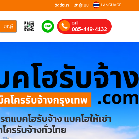
ติดต่อเรา
เข้าสู่ระบบ
LANGUAGE
Call
เมนู
085-449-4132
รรถแบคโฮรับจ้าง แบคโฮให้เช่า
โครรับจ้างทั่วไทย