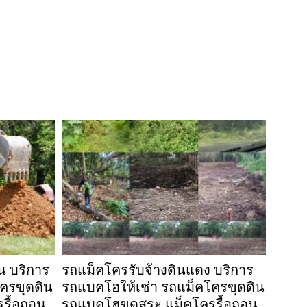
น บริการ
รถแม็คโครรับจ้างดินแดง บริการ
ครขุดดิน
รถแบคโฮให้เช่า รถแม็คโครขุดดิน
รื้อถอน
รถแบคโฮขุดสระ แม็คโครรื้อถอน