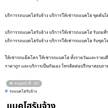
บริการรถแบคโฮรับจ้าง บริการให้เช่ารถแบคโฮ ขุดต้นไม้ 
บริการรถแบคโฮรับจ้าง บริการให้เช่ารถแบคโฮ รับถมที
บริการรถแบคโฮรับจ้าง บริการให้เช่ารถแบคโฮ รับขุด
ให้เช่ารถแม็คโคร ให้เช่ารถแบคโฮ ทั้งรายวันและรายเด
ราคาถูก และบริการเป็นกันเอง โทรติดต่อปรึกษาสอบถา
คนดูหน้านี้ :
267
รถแบคโฮรับจ้าง