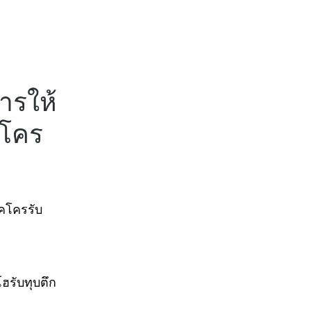
ารให้
คโคร
็คโครรับ
ฮรับทุบตึก