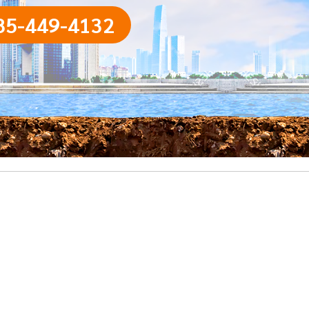
85-449-4132