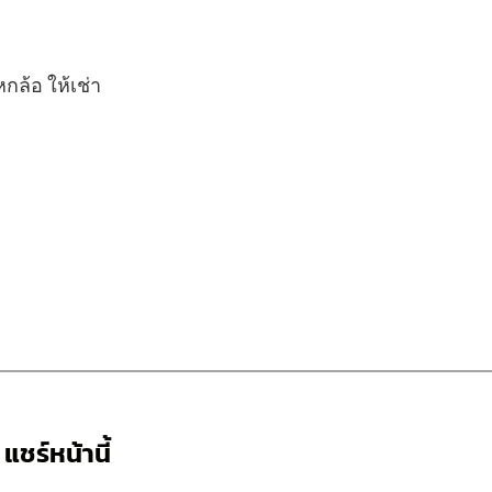
หกล้อ ให้เช่า
แชร์หน้านี้