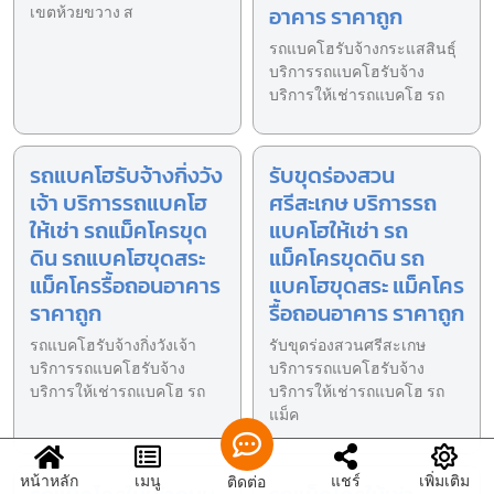
อาคาร ราคาถูก
เขตห้วยขวาง ส
รถแบคโฮรับจ้างกระแสสินธุ์
บริการรถแบคโฮรับจ้าง
บริการให้เช่ารถแบคโฮ รถ
รถแบคโฮรับจ้างกิ่งวัง
รับขุดร่องสวน
เจ้า บริการรถแบคโฮ
ศรีสะเกษ บริการรถ
ให้เช่า รถแม็คโครขุด
แบคโฮให้เช่า รถ
ดิน รถแบคโฮขุดสระ
แม็คโครขุดดิน รถ
แม็คโครรื้อถอนอาคาร
แบคโฮขุดสระ แม็คโคร
ราคาถูก
รื้อถอนอาคาร ราคาถูก
รถแบคโฮรับจ้างกิ่งวังเจ้า
รับขุดร่องสวนศรีสะเกษ
บริการรถแบคโฮรับจ้าง
บริการรถแบคโฮรับจ้าง
บริการให้เช่ารถแบคโฮ รถ
บริการให้เช่ารถแบคโฮ รถ
แม็ค
หน้าหลัก
เมนู
แชร์
เพิ่มเติม
ติดต่อ