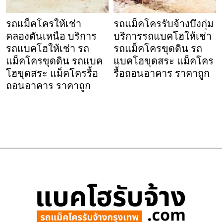
รถแม็คโครให้เช่า
รถแม็คโครรับจ้างบึงกุ่ม
คลองตันเหนือ บริการ
บริการรถแบคโฮให้เช่า
รถแบคโฮให้เช่า รถ
รถแม็คโครขุดดิน รถ
แม็คโครขุดดิน รถแบค
แบคโฮขุดสระ แม็คโคร
โฮขุดสระ แม็คโครรื้อ
รื้อถอนอาคาร ราคาถูก
ถอนอาคาร ราคาถูก