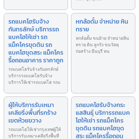
รถแบคโฮรับจ้าง
หกล้อดั้ม จำหน่าย หิน
กันทรลักษ์ บริการรถ
ทราย
แบคโฮให้เช่า รถ
หกล้อดั้ม ขนย้าย จำหน่ายหิน
แม็คโครขุดดิน รถ
ทราย ดิน ลูกรัง ขนวัสดุ
แบคโฮขุดสระ แม็คโคร
ก่อสร้าง มีนบุรี หน
รื้อถอนอาคาร ราคาถูก
รถแบคโฮรับจ้างกันทรลักษ์
บริการรถแบคโฮรับจ้าง
บริการให้เช่ารถแบคโฮ รถแ
ผู้ให้บริการรับเหมา
รถแบคโฮรับจ้างกระ
เคลียริ่งพื้นที่รกร้าง
แสสินธุ์ บริการรถแบค
เขตห้วยขวาง
โฮให้เช่า รถแม็คโคร
ขุดดิน รถแบคโฮขุด
รถแบคโฮให้เช่ากรุงเทพผู้ให้
สระ แม็คโครรื้อถอน
บริการรับเหมาเคลียริ่งพื้นที่