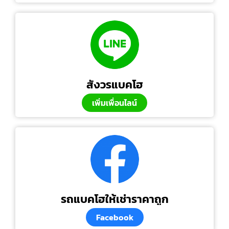
สังวรแบคโฮ
เพิ่มเพื่อนไลน์
รถแบคโฮให้เช่าราคาถูก
Facebook