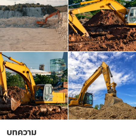
บทความ