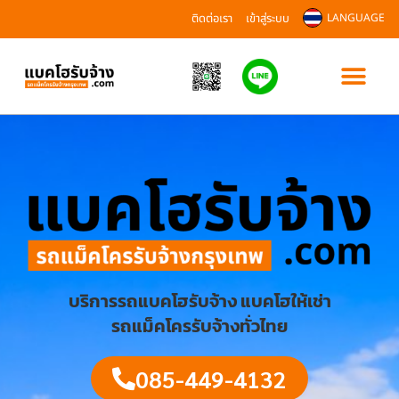
ติดต่อเรา
เข้าสู่ระบบ
LANGUAGE
บริการรถแบคโฮรับจ้าง แบคโฮให้เช่า
รถแม็คโครรับจ้างทั่วไทย
085-449-4132