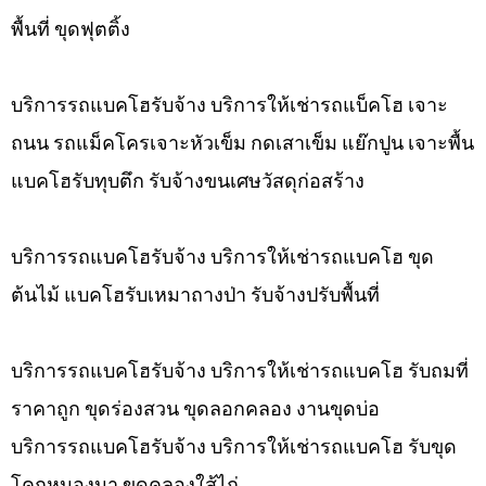
พื้นที่ ขุดฟุตติ้ง
บริการรถแบคโฮรับจ้าง บริการให้เช่ารถแบ็คโฮ เจาะ
ถนน รถแม็คโครเจาะหัวเข็ม กดเสาเข็ม แย๊กปูน เจาะพื้น
แบคโฮรับทุบตึก รับจ้างขนเศษวัสดุก่อสร้าง
บริการรถแบคโฮรับจ้าง บริการให้เช่ารถแบคโฮ ขุด
ต้นไม้ แบคโฮรับเหมาถางป่า รับจ้างปรับพื้นที่
บริการรถแบคโฮรับจ้าง บริการให้เช่ารถแบคโฮ รับถมที่
ราคาถูก ขุดร่องสวน ขุดลอกคลอง งานขุดบ่อ
บริการรถแบคโฮรับจ้าง บริการให้เช่ารถแบคโฮ รับขุด
โคกหนองนา ขุดคลองใส้ไก่