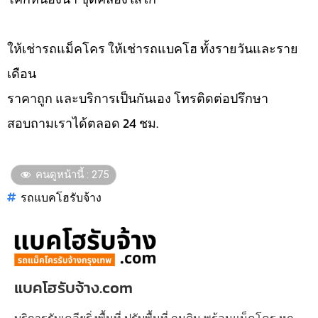
ให้เช่ารถแม็คโคร ให้เช่ารถแบคโฮ ทั้งรายวันและราย
เดือน
ราคาถูก และบริการเป็นกันเอง โทรติดต่อปรึกษา
สอบถามเราได้ตลอด 24 ชม.
คนดูหน้านี้ :
275
รถแบคโฮรับจ้าง
แบคโฮรับจ้าง.com
บริการรับเคลียริ่งพื้นที่ ปรับพื้นที่ ถมดิน พร้อมแม็คโคร หก