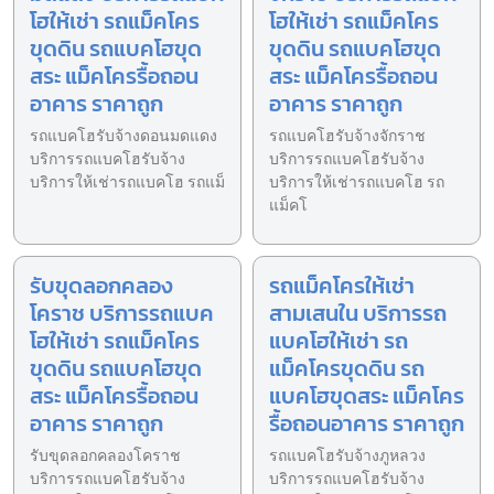
โฮให้เช่า รถแม็คโคร
โฮให้เช่า รถแม็คโคร
ขุดดิน รถแบคโฮขุด
ขุดดิน รถแบคโฮขุด
สระ แม็คโครรื้อถอน
สระ แม็คโครรื้อถอน
อาคาร ราคาถูก
อาคาร ราคาถูก
รถแบคโฮรับจ้างดอนมดแดง
รถแบคโฮรับจ้างจักราช
บริการรถแบคโฮรับจ้าง
บริการรถแบคโฮรับจ้าง
บริการให้เช่ารถแบคโฮ รถแม็
บริการให้เช่ารถแบคโฮ รถ
แม็คโ
รับขุดลอกคลอง
รถแม็คโครให้เช่า
โคราช บริการรถแบค
สามเสนใน บริการรถ
โฮให้เช่า รถแม็คโคร
แบคโฮให้เช่า รถ
ขุดดิน รถแบคโฮขุด
แม็คโครขุดดิน รถ
สระ แม็คโครรื้อถอน
แบคโฮขุดสระ แม็คโคร
อาคาร ราคาถูก
รื้อถอนอาคาร ราคาถูก
รับขุดลอกคลองโคราช
รถแบคโฮรับจ้างภูหลวง
บริการรถแบคโฮรับจ้าง
บริการรถแบคโฮรับจ้าง