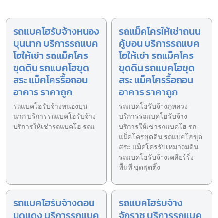
รถแบคโฮรับจ้างหนอง
รถแม็คโครให้เช่าถนน
บุนนาก บริการรถแบค
คู้บอน บริการรถแบค
โฮให้เช่า รถแม็คโคร
โฮให้เช่า รถแม็คโคร
ขุดดิน รถแบคโฮขุด
ขุดดิน รถแบคโฮขุด
สระ แม็คโครรื้อถอน
สระ แม็คโครรื้อถอน
อาคาร ราคาถูก
อาคาร ราคาถูก
รถแบคโฮรับจ้างหนองบุน
รถแบคโฮรับจ้างภูหลวง
นาก บริการรถแบคโฮรับจ้าง
บริการรถแบคโฮรับจ้าง
บริการให้เช่ารถแบคโฮ รถแ
บริการให้เช่ารถแบคโฮ รถ
แม็คโครขุดดิน รถแบคโฮขุด
สระ แม็คโครรับเหมาถมดิน
รถแบคโฮรับจ้างเคลียร์ริ่ง
พื้นที่ ขุดฟุตติ้ง
รถแบคโฮรับจ้างดอน
รถแบคโฮรับจ้าง
มดแดง บริการรถแบค
จักราช บริการรถแบค