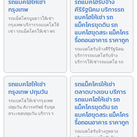
รถแบคโฮให้เช่า
รถแบคโฮรับจ้าง
กรุงเทพ
คีรีรัฐนิคม บริการรถ
แบคโฮให้เช่า รถ
รถแม็คโครบูมยาวให้เช่า
แม็คโครขุดดิน รถ
กรุงเทพ บริการรถแบคโฮให้
แบคโฮขุดสระ แม็คโคร
เช่า รถแม็คโครให้เช่า พร
รื้อถอนอาคาร ราคาถูก
รถแบคโฮรับจ้างคีรีรัฐนิคม
บริการรถแบคโฮรับจ้าง
บริการให้เช่ารถแบคโฮ รถ
รถแบคโฮให้เช่า
รถแม็คโครให้เช่า
กรุงเทพ ปทุมวัน
ตลาดบางเขน บริการ
รถแบคโฮให้เช่า รถ
รถแบคโฮให้เช่ากรุงเทพ
แม็คโครขุดดิน รถ
ปทุมวัน สังวรทรัพย์ รับขุด
แบคโฮขุดสระ แม็คโคร
สระเขตปทุมวัน บริการ ร
รื้อถอนอาคาร ราคาถูก
รถแบคโฮรับจ้างภูหลวง