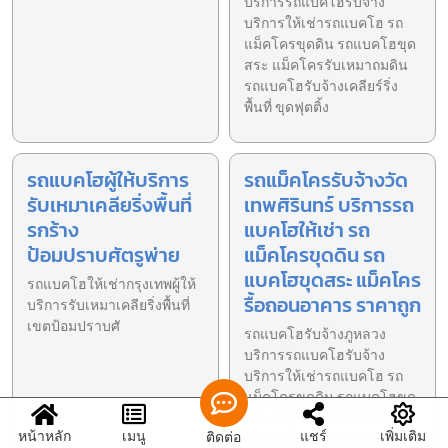
บริการรถแบคโฮรับจ้าง
บริการให้เช่ารถแบคโฮ รถ
แม็คโครขุดดิน รถแบคโฮขุด
สระ แม็คโครรับเหมาถมดิน
รถแบคโฮรับจ้างเคลียร์ริ่ง
พื้นที่ ขุดฟุตติ้ง
รถแบคโฮผู้ให้บริการ
รถแม็คโครรับจ้างวัด
รับเหมาเคลียริ่งพื้นที่
เทพศิรินทร์ บริการรถ
รกร้าง
แบคโฮให้เช่า รถ
ป้อมปราบศัตรูพ่าย
แม็คโครขุดดิน รถ
แบคโฮขุดสระ แม็คโคร
รถแบคโฮให้เช่ากรุงเทพผู้ให้
รื้อถอนอาคาร ราคาถูก
บริการรับเหมาเคลียริ่งพื้นที่
เขตป้อมปราบศั
รถแบคโฮรับจ้างภูหลวง
บริการรถแบคโฮรับจ้าง
บริการให้เช่ารถแบคโฮ รถ
แม็คโครขุดดิน รถแบคโฮขุด
สระ แม็คโครรับเหมาถมดิน
หน้าหลัก
เมนู
แชร์
เพิ่มเติม
ติดต่อ
รถแบคโฮรับจ้างเคลียร์ริ่ง