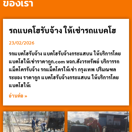
ของเรา
รถแบคโฮรับจ้าง ให้เช่ารถแบคโฮ
23/02/2026
รถแบคโฮรับจ้าง แบคโฮรับจ้างกระแสบน ให้บริการโดย
แบคโฮให้เช่าราคาถูก.com หจก.สังวรทรัพย์ บริการรถ
แม็คโครรับจ้าง รถแม็คโครให้เช่า กรุงเทพ ปริมณฑล
ระยอง ราคาถูก แบคโฮรับจ้างกระแสบน ให้บริการโดย
แบคโฮให้เ
อ่านต่อ »