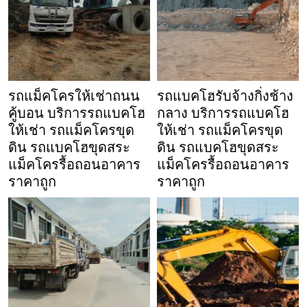
รถแม็คโครให้เช่าถนน
รถแบคโฮรับจ้างกิ่งช้าง
คู้บอน บริการรถแบคโฮ
กลาง บริการรถแบคโฮ
ให้เช่า รถแม็คโครขุด
ให้เช่า รถแม็คโครขุด
ดิน รถแบคโฮขุดสระ
ดิน รถแบคโฮขุดสระ
แม็คโครรื้อถอนอาคาร
แม็คโครรื้อถอนอาคาร
ราคาถูก
ราคาถูก