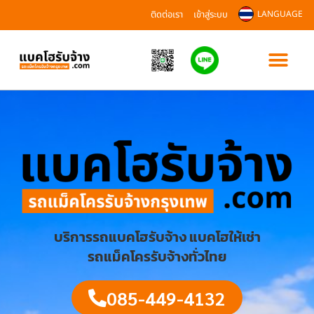
ติดต่อเรา
เข้าสู่ระบบ
LANGUAGE
บริการรถแบคโฮรับจ้าง แบคโฮให้เช่า
รถแม็คโครรับจ้างทั่วไทย
085-449-4132