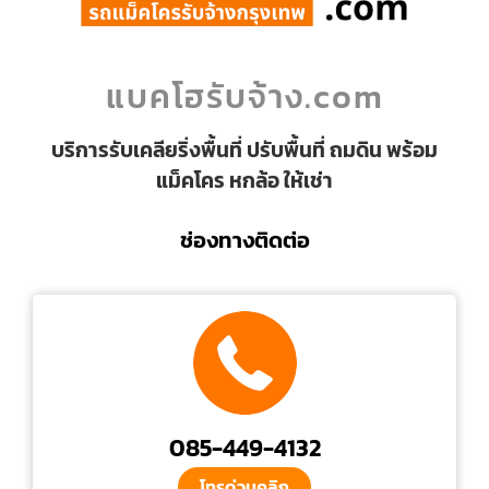
แบคโฮรับจ้าง.com
บริการรับเคลียริ่งพื้นที่ ปรับพื้นที่ ถมดิน พร้อม
แม็คโคร หกล้อ ให้เช่า
ช่องทางติดต่อ
085-449-4132
โทรด่วนคลิก