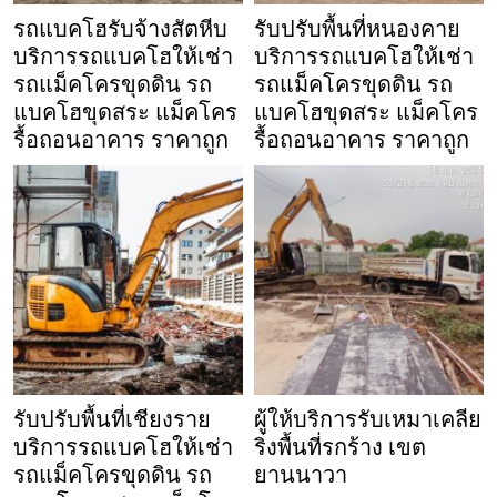
รถแบคโฮรับจ้างสัตหีบ
รับปรับพื้นที่หนองคาย
บริการรถแบคโฮให้เช่า
บริการรถแบคโฮให้เช่า
รถแม็คโครขุดดิน รถ
รถแม็คโครขุดดิน รถ
แบคโฮขุดสระ แม็คโคร
แบคโฮขุดสระ แม็คโคร
รื้อถอนอาคาร ราคาถูก
รื้อถอนอาคาร ราคาถูก
รับปรับพื้นที่เชียงราย
ผู้ให้บริการรับเหมาเคลีย
บริการรถแบคโฮให้เช่า
ริ่งพื้นที่รกร้าง เขต
รถแม็คโครขุดดิน รถ
ยานนาวา