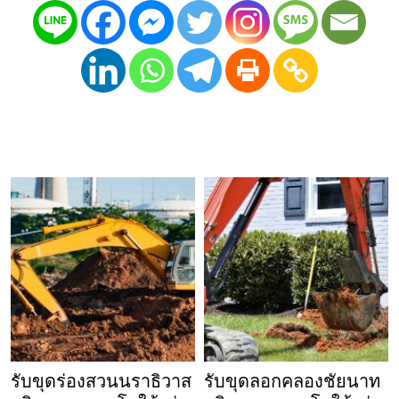
รับขุดร่องสวนนราธิวาส
รับขุดลอกคลองชัยนาท