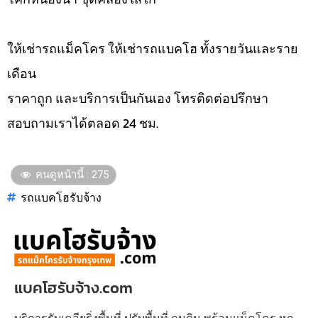
ให้เช่ารถแม็คโคร ให้เช่ารถแบคโฮ ทั้งรายวันและราย
เดือน
ราคาถูก และบริการเป็นกันเอง โทรติดต่อปรึกษา
สอบถามเราได้ตลอด 24 ชม.
คนดูหน้านี้ :
275
รถแบคโฮรับจ้าง
แบคโฮรับจ้าง.com
บริการรับเคลียริ่งพื้นที่ ปรับพื้นที่ ถมดิน พร้อมแม็คโคร หก