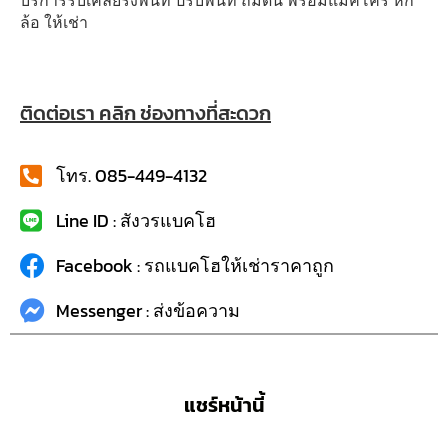
ล้อ ให้เช่า
ติดต่อเรา คลิก ช่องทางที่สะดวก
โทร. 085-449-4132
Line ID : สังวรแบคโฮ
Facebook : รถแบคโฮให้เช่าราคาถูก
Messenger : ส่งข้อความ
แชร์หน้านี้