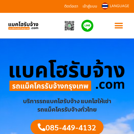
ติดต่อเรา
เข้าสู่ระบบ
LANGUAGE
บริการรถแบคโฮรับจ้าง แบคโฮให้เช่า
รถแม็คโครรับจ้างทั่วไทย
085-449-4132