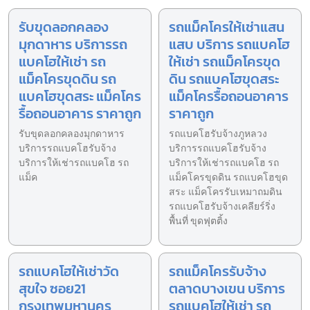
รับขุดลอกคลอง
รถแม็คโครให้เช่าแสน
มุกดาหาร บริการรถ
แสบ บริการ รถแบคโฮ
แบคโฮให้เช่า รถ
ให้เช่า รถแม็คโครขุด
แม็คโครขุดดิน รถ
ดิน รถแบคโฮขุดสระ
แบคโฮขุดสระ แม็คโคร
แม็คโครรื้อถอนอาคาร
รื้อถอนอาคาร ราคาถูก
ราคาถูก
รับขุดลอกคลองมุกดาหาร
รถแบคโฮรับจ้างภูหลวง
บริการรถแบคโฮรับจ้าง
บริการรถแบคโฮรับจ้าง
บริการให้เช่ารถแบคโฮ รถ
บริการให้เช่ารถแบคโฮ รถ
แม็ค
แม็คโครขุดดิน รถแบคโฮขุด
สระ แม็คโครรับเหมาถมดิน
รถแบคโฮรับจ้างเคลียร์ริ่ง
พื้นที่ ขุดฟุตติ้ง
รถแบคโฮให้เช่าวัด
รถแม็คโครรับจ้าง
สุขใจ ซอย21
ตลาดบางเขน บริการ
กรุงเทพมหานคร
รถแบคโฮให้เช่า รถ