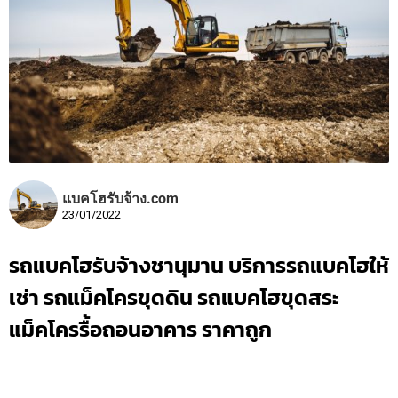
แบคโฮรับจ้าง.com
23/01/2022
รถแบคโฮรับจ้างชานุมาน บริการรถแบคโฮให้
เช่า รถแม็คโครขุดดิน รถแบคโฮขุดสระ
แม็คโครรื้อถอนอาคาร ราคาถูก