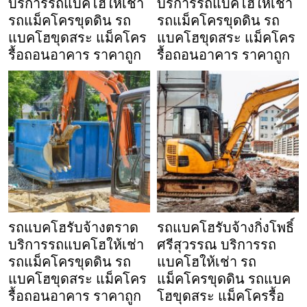
บริการรถแบคโฮให้เช่า
บริการรถแบคโฮให้เช่า
รถแม็คโครขุดดิน รถ
รถแม็คโครขุดดิน รถ
แบคโฮขุดสระ แม็คโคร
แบคโฮขุดสระ แม็คโคร
รื้อถอนอาคาร ราคาถูก
รื้อถอนอาคาร ราคาถูก
รถแบคโฮรับจ้างตราด
รถแบคโฮรับจ้างกิ่งโพธิ์
บริการรถแบคโฮให้เช่า
ศรีสุวรรณ บริการรถ
รถแม็คโครขุดดิน รถ
แบคโฮให้เช่า รถ
แบคโฮขุดสระ แม็คโคร
แม็คโครขุดดิน รถแบค
รื้อถอนอาคาร ราคาถูก
โฮขุดสระ แม็คโครรื้อ