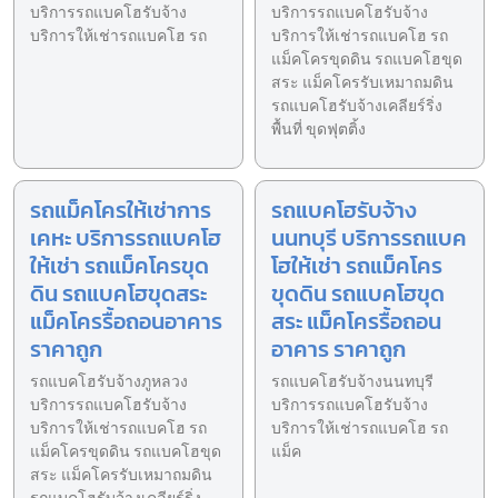
บริการรถแบคโฮรับจ้าง
บริการรถแบคโฮรับจ้าง
บริการให้เช่ารถแบคโฮ รถ
บริการให้เช่ารถแบคโฮ รถ
แม็คโครขุดดิน รถแบคโฮขุด
สระ แม็คโครรับเหมาถมดิน
รถแบคโฮรับจ้างเคลียร์ริ่ง
พื้นที่ ขุดฟุตติ้ง
รถแม็คโครให้เช่าการ
รถแบคโฮรับจ้าง
เคหะ บริการรถแบคโฮ
นนทบุรี บริการรถแบค
ให้เช่า รถแม็คโครขุด
โฮให้เช่า รถแม็คโคร
ดิน รถแบคโฮขุดสระ
ขุดดิน รถแบคโฮขุด
แม็คโครรื้อถอนอาคาร
สระ แม็คโครรื้อถอน
ราคาถูก
อาคาร ราคาถูก
รถแบคโฮรับจ้างภูหลวง
รถแบคโฮรับจ้างนนทบุรี
บริการรถแบคโฮรับจ้าง
บริการรถแบคโฮรับจ้าง
บริการให้เช่ารถแบคโฮ รถ
บริการให้เช่ารถแบคโฮ รถ
แม็คโครขุดดิน รถแบคโฮขุด
แม็ค
สระ แม็คโครรับเหมาถมดิน