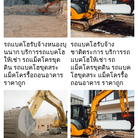
รถแบคโฮรับจ้างหนองบุ
รถแบคโฮรับจ้าง
นนาก บริการรถแบคโฮ
ชาติตระการ บริการรถ
ให้เช่า รถแม็คโครขุด
แบคโฮให้เช่า รถ
ดิน รถแบคโฮขุดสระ
แม็คโครขุดดิน รถแบค
แม็คโครรื้อถอนอาคาร
โฮขุดสระ แม็คโครรื้อ
ราคาถูก
ถอนอาคาร ราคาถูก