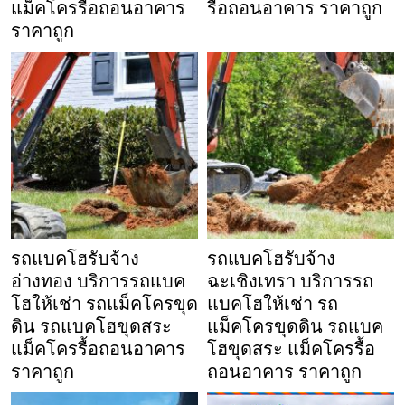
แม็คโครรื้อถอนอาคาร
รื้อถอนอาคาร ราคาถูก
ราคาถูก
รถแบคโฮรับจ้าง
รถแบคโฮรับจ้าง
อ่างทอง บริการรถแบค
ฉะเชิงเทรา บริการรถ
โฮให้เช่า รถแม็คโครขุด
แบคโฮให้เช่า รถ
ดิน รถแบคโฮขุดสระ
แม็คโครขุดดิน รถแบค
แม็คโครรื้อถอนอาคาร
โฮขุดสระ แม็คโครรื้อ
ราคาถูก
ถอนอาคาร ราคาถูก