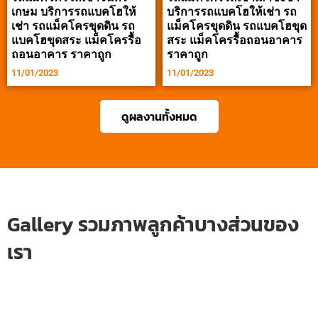
เกษม บริการรถแบคโฮให้
บริการรถแบคโฮให้เช่า รถ
เช่า รถแม็คโครขุดดิน รถ
แม็คโครขุดดิน รถแบคโฮขุด
แบคโฮขุดสระ แม็คโครรื้อ
สระ แม็คโครรื้อถอนอาคาร
ถอนอาคาร ราคาถูก
ราคาถูก
11/01/2023
11/01/2023
ดูผลงานทั้งหมด
Gallery รวมภาพลูกค้าบางส่วนของ
เรา