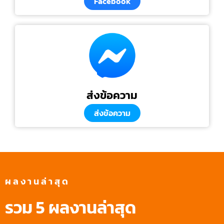
Facebook
ส่งข้อความ
ส่งข้อความ
ผลงานล่าสุด
รวม 5 ผลงานล่าสุด