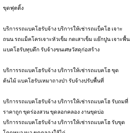
ขุดฟุตติ้ง
บริการรถแบคโฮรับจ้าง บริการให้เช่ารถแบ็คโฮ เจาะ
ถนน รถแม็คโครเจาะหัวเข็ม กดเสาเข็ม แย๊กปูน เจาะพื้น
แบคโฮรับทุบตึก รับจ้างขนเศษวัสดุก่อสร้าง
บริการรถแบคโฮรับจ้าง บริการให้เช่ารถแบคโฮ ขุด
ต้นไม้ แบคโฮรับเหมาถางป่า รับจ้างปรับพื้นที่
บริการรถแบคโฮรับจ้าง บริการให้เช่ารถแบคโฮ รับถมที่
ราคาถูก ขุดร่องสวน ขุดลอกคลอง งานขุดบ่อ
บริการรถแบคโฮรับจ้าง บริการให้เช่ารถแบคโฮ รับขุด
โคกหนองนา ขุดคลองใส้ไก่