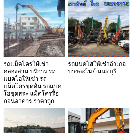
รถแม็คโครให้เช่า
รถแบคโฮให้เช่าอำเภอ
คลองสาน บริการ รถ
บางตะไนย์ นนทบุรี
แบคโฮให้เช่า รถ
แม็คโครขุดดิน รถแบค
โฮขุดสระ แม็คโครรื้อ
ถอนอาคาร ราคาถูก