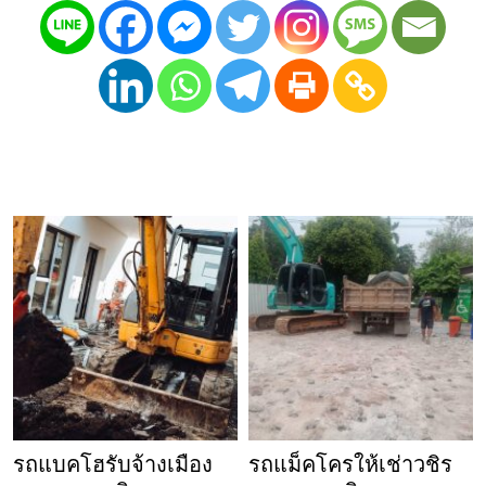
รถแบคโฮรับจ้างเมือง
รถแม็คโครให้เช่าวชิร