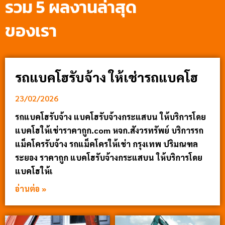
รวม 5 ผลงานล่าสุด
ของเรา
รถแบคโฮรับจ้าง ให้เช่ารถแบคโฮ
23/02/2026
รถแบคโฮรับจ้าง แบคโฮรับจ้างกระแสบน ให้บริการโดย
แบคโฮให้เช่าราคาถูก.com หจก.สังวรทรัพย์ บริการรถ
แม็คโครรับจ้าง รถแม็คโครให้เช่า กรุงเทพ ปริมณฑล
ระยอง ราคาถูก แบคโฮรับจ้างกระแสบน ให้บริการโดย
แบคโฮให้เ
อ่านต่อ »