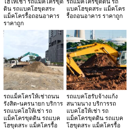
โฮให้เช่า รถแม็คโครขุด
รถแม็คโครขุดดิน รถ
ดิน รถแบคโฮขุดสระ
แบคโฮขุดสระ แม็คโคร
แม็คโครรื้อถอนอาคาร
รื้อถอนอาคาร ราคาถูก
ราคาถูก
รถแม็คโครให้เช่าถนน
รถแบคโฮรับจ้างแก้ง
รังสิต-นครนายก บริการ
สนามนาง บริการรถ
รถแบคโฮให้เช่า รถ
แบคโฮให้เช่า รถ
แม็คโครขุดดิน รถแบค
แม็คโครขุดดิน รถแบค
โฮขุดสระ แม็คโครรื้อ
โฮขุดสระ แม็คโครรื้อ