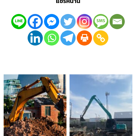
แชร์หน้านี้