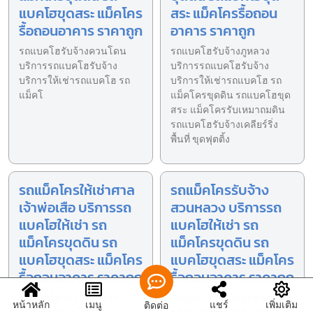
แบคโฮขุดสระ แม็คโคร
สระ แม็คโครรื้อถอน
รื้อถอนอาคาร ราคาถูก
อาคาร ราคาถูก
รถแบคโฮรับจ้างควนโดน
รถแบคโฮรับจ้างภูหลวง
บริการรถแบคโฮรับจ้าง
บริการรถแบคโฮรับจ้าง
บริการให้เช่ารถแบคโฮ รถ
บริการให้เช่ารถแบคโฮ รถ
แม็คโ
แม็คโครขุดดิน รถแบคโฮขุด
สระ แม็คโครรับเหมาถมดิน
รถแบคโฮรับจ้างเคลียร์ริ่ง
พื้นที่ ขุดฟุตติ้ง
รถแม็คโครให้เช่าศาล
รถแม็คโครรับจ้าง
เจ้าพ่อเสือ บริการรถ
สวนหลวง บริการรถ
แบคโฮให้เช่า รถ
แบคโฮให้เช่า รถ
แม็คโครขุดดิน รถ
แม็คโครขุดดิน รถ
แบคโฮขุดสระ แม็คโคร
แบคโฮขุดสระ แม็คโคร
รื้อถอนอาคาร ราคาถูก
รื้อถอนอาคาร ราคาถูก
รถแบคโฮรับจ้างภูหลวง
รถแบคโฮรับจ้างภูหลวง
หน้าหลัก
เมนู
แชร์
เพิ่มเติม
ติดต่อ
บริการรถแบคโฮรับจ้าง
บริการรถแบคโฮรับจ้าง