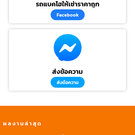
รถแบคโฮให้เช่าราคาถูก
Facebook
ส่งข้อความ
ส่งข้อความ
ผลงานล่าสุด