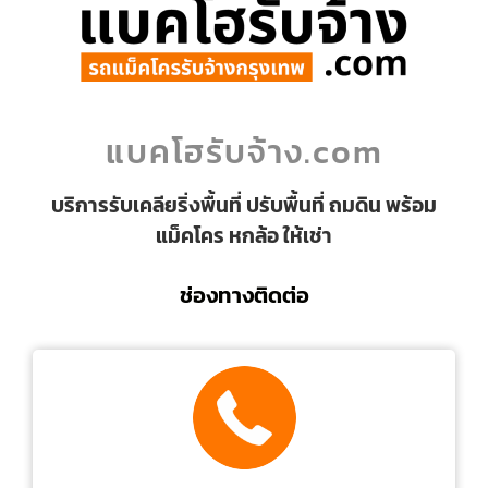
แบคโฮรับจ้าง.com
บริการรับเคลียริ่งพื้นที่ ปรับพื้นที่ ถมดิน พร้อม
แม็คโคร หกล้อ ให้เช่า
ช่องทางติดต่อ