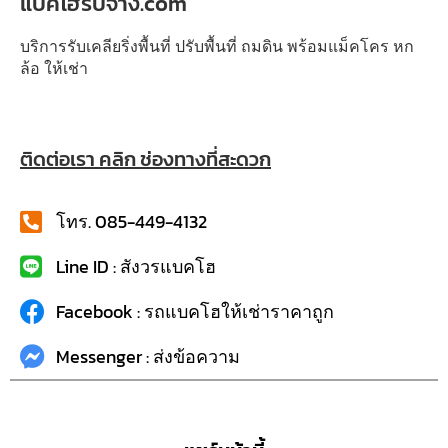
แบคโฮรับจ้าง.com
บริการรับเคลียริ่งพื้นที่ ปรับพื้นที่ ถมดิน พร้อมแม็คโคร หก
ล้อ ให้เช่า
ติดต่อเรา คลิก ช่องทางที่สะดวก
โทร. 085-449-4132
Line ID : สังวรแบคโฮ
Facebook : รถแบคโฮให้เช่าราคาถูก
Messenger : ส่งข้อความ