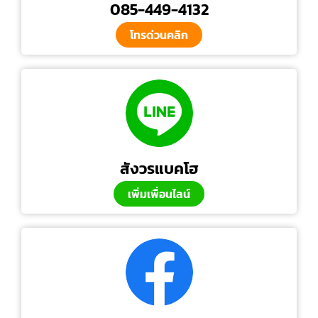
085-449-4132
โทรด่วนคลิก
สังวรแบคโฮ
เพิ่มเพื่อนไลน์