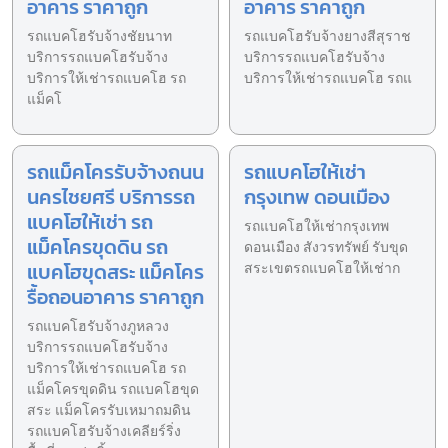
อาคาร ราคาถูก
อาคาร ราคาถูก
รถแบคโฮรับจ้างชัยนาท
รถแบคโฮรับจ้างยางสีสุราช
บริการรถแบคโฮรับจ้าง
บริการรถแบคโฮรับจ้าง
บริการให้เช่ารถแบคโฮ รถ
บริการให้เช่ารถแบคโฮ รถแ
แม็คโ
รถแม็คโครรับจ้างถนน
รถแบคโฮให้เช่า
นครไชยศรี บริการรถ
กรุงเทพ ดอนเมือง
แบคโฮให้เช่า รถ
รถแบคโฮให้เช่ากรุงเทพ
แม็คโครขุดดิน รถ
ดอนเมือง สังวรทรัพย์ รับขุด
แบคโฮขุดสระ แม็คโคร
สระเขตรถแบคโฮให้เช่าก
รื้อถอนอาคาร ราคาถูก
รถแบคโฮรับจ้างภูหลวง
บริการรถแบคโฮรับจ้าง
บริการให้เช่ารถแบคโฮ รถ
แม็คโครขุดดิน รถแบคโฮขุด
สระ แม็คโครรับเหมาถมดิน
รถแบคโฮรับจ้างเคลียร์ริ่ง