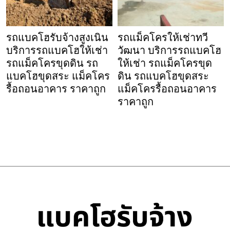
รถแบคโฮรับจ้างสูงเนิน
รถแม็คโครให้เช่าทวี
บริการรถแบคโฮให้เช่า
วัฒนา บริการรถแบคโฮ
รถแม็คโครขุดดิน รถ
ให้เช่า รถแม็คโครขุด
แบคโฮขุดสระ แม็คโคร
ดิน รถแบคโฮขุดสระ
รื้อถอนอาคาร ราคาถูก
แม็คโครรื้อถอนอาคาร
ราคาถูก