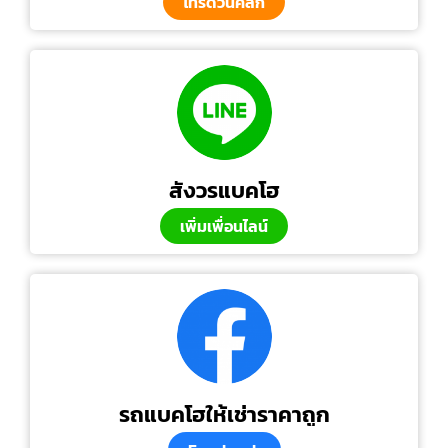
โทรด่วนคลิก
สังวรแบคโฮ
เพิ่มเพื่อนไลน์
รถแบคโฮให้เช่าราคาถูก