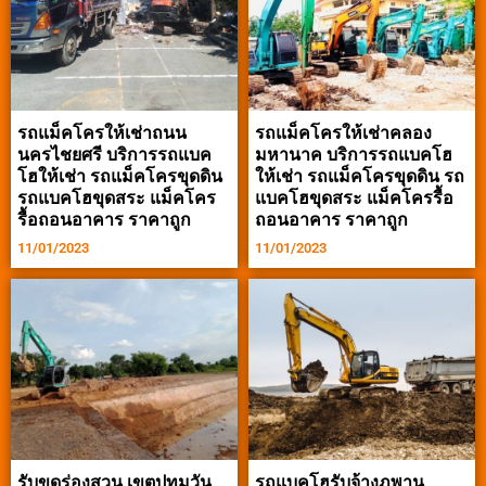
รถแม็คโครให้เช่าถนน
รถแม็คโครให้เช่าคลอง
นครไชยศรี บริการรถแบค
มหานาค บริการรถแบคโฮ
โฮให้เช่า รถแม็คโครขุดดิน
ให้เช่า รถแม็คโครขุดดิน รถ
รถแบคโฮขุดสระ แม็คโคร
แบคโฮขุดสระ แม็คโครรื้อ
รื้อถอนอาคาร ราคาถูก
ถอนอาคาร ราคาถูก
11/01/2023
11/01/2023
รับขุดร่องสวน เขตปทุมวัน
รถแบคโฮรับจ้างภูพาน