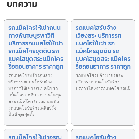
บทความ
รถแม็คโครให้เช่าถนน
รถแบคโฮรับจ้าง
ทางพิเศษบูรพาวิถี
เวียงสระ บริการรถ
บริการรถแบคโฮให้เช่า
แบคโฮให้เช่า รถ
รถแม็คโครขุดดิน รถ
แม็คโครขุดดิน รถ
แบคโฮขุดสระ แม็คโคร
แบคโฮขุดสระ แม็คโคร
รื้อถอนอาคาร ราคาถูก
รื้อถอนอาคาร ราคาถูก
รถแบคโฮรับจ้างภูหลวง
รถแบคโฮรับจ้างเวียงสระ
บริการรถแบคโฮรับจ้าง
บริการรถแบคโฮรับจ้าง
บริการให้เช่ารถแบคโฮ รถ
บริการให้เช่ารถแบคโฮ รถแม็
แม็คโครขุดดิน รถแบคโฮขุด
สระ แม็คโครรับเหมาถมดิน
รถแบคโฮรับจ้างเคลียร์ริ่ง
พื้นที่ ขุดฟุตติ้ง
รถแม็คโครให้เช่าอรุณ
รถแบคโฮรับจ้าง