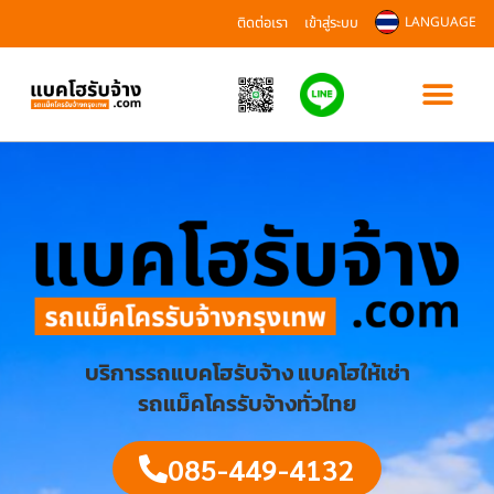
ติดต่อเรา
เข้าสู่ระบบ
LANGUAGE
บริการรถแบคโฮรับจ้าง แบคโฮให้เช่า
รถแม็คโครรับจ้างทั่วไทย
085-449-4132