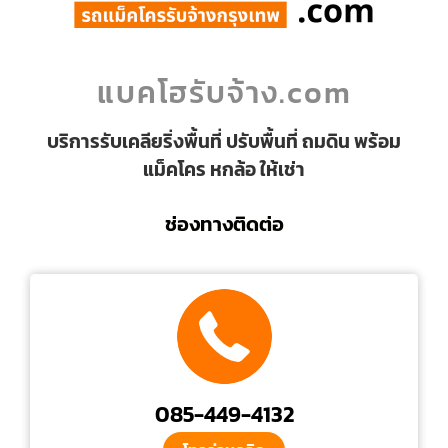
แบคโฮรับจ้าง.com
บริการรับเคลียริ่งพื้นที่ ปรับพื้นที่ ถมดิน พร้อม
แม็คโคร หกล้อ ให้เช่า
ช่องทางติดต่อ
085-449-4132