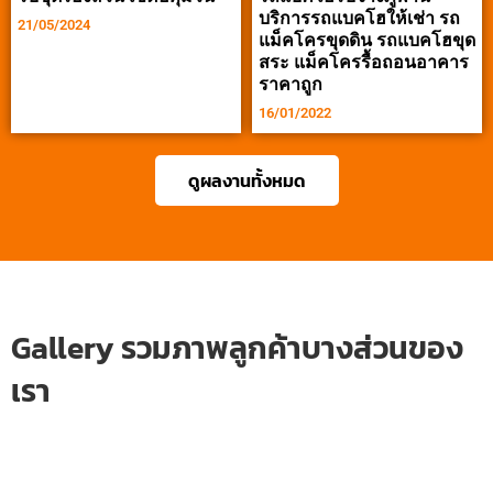
บริการรถแบคโฮให้เช่า รถ
21/05/2024
แม็คโครขุดดิน รถแบคโฮขุด
สระ แม็คโครรื้อถอนอาคาร
ราคาถูก
16/01/2022
ดูผลงานทั้งหมด
Gallery รวมภาพลูกค้าบางส่วนของ
เรา