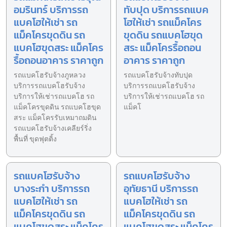
อมรินทร์ บริการรถ
ทับปุด บริการรถแบค
แบคโฮให้เช่า รถ
โฮให้เช่า รถแม็คโคร
แม็คโครขุดดิน รถ
ขุดดิน รถแบคโฮขุด
แบคโฮขุดสระ แม็คโคร
สระ แม็คโครรื้อถอน
รื้อถอนอาคาร ราคาถูก
อาคาร ราคาถูก
รถแบคโฮรับจ้างภูหลวง
รถแบคโฮรับจ้างทับปุด
บริการรถแบคโฮรับจ้าง
บริการรถแบคโฮรับจ้าง
บริการให้เช่ารถแบคโฮ รถ
บริการให้เช่ารถแบคโฮ รถ
แม็คโครขุดดิน รถแบคโฮขุด
แม็คโ
สระ แม็คโครรับเหมาถมดิน
รถแบคโฮรับจ้างเคลียร์ริ่ง
พื้นที่ ขุดฟุตติ้ง
รถแบคโฮรับจ้าง
รถแบคโฮรับจ้าง
บางระกำ บริการรถ
อุทัยธานี บริการรถ
แบคโฮให้เช่า รถ
แบคโฮให้เช่า รถ
แม็คโครขุดดิน รถ
แม็คโครขุดดิน รถ
แบคโฮขุดสระ แม็คโคร
แบคโฮขุดสระ แม็คโคร