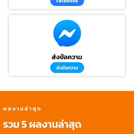
Facebook
ส่งข้อความ
ส่งข้อความ
ผลงานล่าสุด
รวม 5 ผลงานล่าสุด