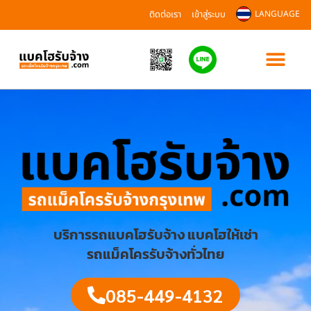
ติดต่อเรา
เข้าสู่ระบบ
LANGUAGE
บริการรถแบคโฮรับจ้าง แบคโฮให้เช่า
รถแม็คโครรับจ้างทั่วไทย
085-449-4132