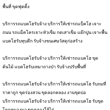
พื้นที่ ขุดฟุตติ้ง
บริการรถแบคโฮรับจ้าง บริการให้เช่ารถแบ็คโฮ เจาะ
ถนน รถแม็คโครเจาะหัวเข็ม กดเสาเข็ม แย๊กปูน เจาะพื้น
แบคโฮรับทุบตึก รับจ้างขนเศษวัสดุก่อสร้าง
บริการรถแบคโฮรับจ้าง บริการให้เช่ารถแบคโฮ ขุด
ต้นไม้ แบคโฮรับเหมาถางป่า รับจ้างปรับพื้นที่
บริการรถแบคโฮรับจ้าง บริการให้เช่ารถแบคโฮ รับถมที่
ราคาถูก ขุดร่องสวน ขุดลอกคลอง งานขุดบ่อ
บริการรถแบคโฮรับจ้าง บริการให้เช่ารถแบคโฮ รับขุด
โคกหนองนา ขุดคลองใส้ไก่