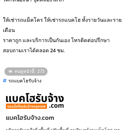
ให้เช่ารถแม็คโคร ให้เช่ารถแบคโฮ ทั้งรายวันและราย
เดือน
ราคาถูก และบริการเป็นกันเอง โทรติดต่อปรึกษา
สอบถามเราได้ตลอด 24 ชม.
คนดูหน้านี้ :
273
รถแบคโฮรับจ้าง
แบคโฮรับจ้าง.com
บริการรับเคลียริ่งพื้นที่ ปรับพื้นที่ ถมดิน พร้อมแม็คโคร หก