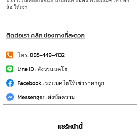
ล้อ ให้เช่า
ติดต่อเรา คลิก ช่องทางที่สะดวก
โทร. 085-449-4132
Line ID : สังวรแบคโฮ
Facebook : รถแบคโฮให้เช่าราคาถูก
Messenger : ส่งข้อความ
แชร์หน้านี้