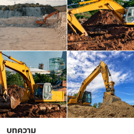
บทความ