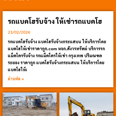
รถแบคโฮรับจ้าง ให้เช่ารถแบคโฮ
23/02/2026
รถแบคโฮรับจ้าง แบคโฮรับจ้างกระแสบน ให้บริการโดย
แบคโฮให้เช่าราคาถูก.com หจก.สังวรทรัพย์ บริการรถ
แม็คโครรับจ้าง รถแม็คโครให้เช่า กรุงเทพ ปริมณฑล
ระยอง ราคาถูก แบคโฮรับจ้างกระแสบน ให้บริการโดย
แบคโฮให้เ
อ่านต่อ »