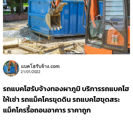
แบคโฮรับจ้าง.com
21/01/2022
รถแบคโฮรับจ้างทองผาภูมิ บริการรถแบคโฮ
ให้เช่า รถแม็คโครขุดดิน รถแบคโฮขุดสระ
แม็คโครรื้อถอนอาคาร ราคาถูก