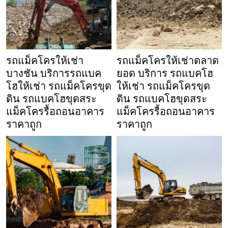
รถแม็คโครให้เช่า
รถแม็คโครให้เช่าตลาด
บางชัน บริการรถแบค
ยอด บริการ รถแบคโฮ
โฮให้เช่า รถแม็คโครขุด
ให้เช่า รถแม็คโครขุด
ดิน รถแบคโฮขุดสระ
ดิน รถแบคโฮขุดสระ
แม็คโครรื้อถอนอาคาร
แม็คโครรื้อถอนอาคาร
ราคาถูก
ราคาถูก