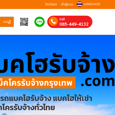
ติดต่อเรา
เข้าสู่ระบบ
LANGUAGE
Call
เมนู
085-449-4132
รรถแบคโฮรับจ้าง แบคโฮให้เช่า
โครรับจ้างทั่วไทย