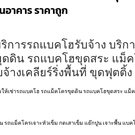
อนอาคาร ราคาถูก
ริการรถแบคโฮรับจ้าง บริกา
ุดดิน รถแบคโฮขุดสระ แม็
เคลียร์ริ่งพื้นที่ ขุดฟุตติ้ง
ารให้เช่ารถแบคโฮ รถแม็คโครขุดดิน รถแบคโฮขุดสระ แม็ค
 รถแม็คโครเจาะหัวเข็ม กดเสาเข็ม แย๊กปูน เจาะพื้น แบคโ