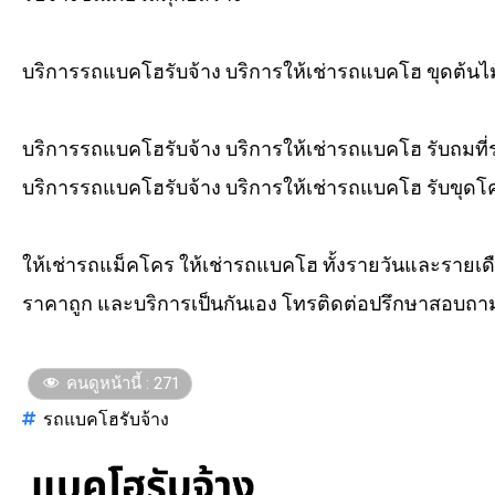
บริการรถแบคโฮรับจ้าง บริการให้เช่ารถแบคโฮ ขุดต้นไม้ 
บริการรถแบคโฮรับจ้าง บริการให้เช่ารถแบคโฮ รับถมที
บริการรถแบคโฮรับจ้าง บริการให้เช่ารถแบคโฮ รับขุด
ให้เช่ารถแม็คโคร ให้เช่ารถแบคโฮ ทั้งรายวันและรายเด
ราคาถูก และบริการเป็นกันเอง โทรติดต่อปรึกษาสอบถา
คนดูหน้านี้ :
271
รถแบคโฮรับจ้าง