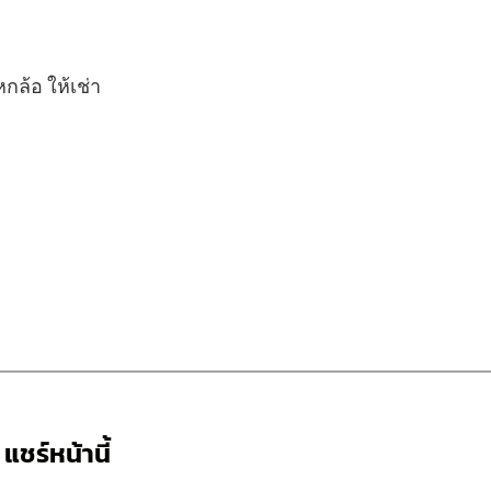
หกล้อ ให้เช่า
แชร์หน้านี้