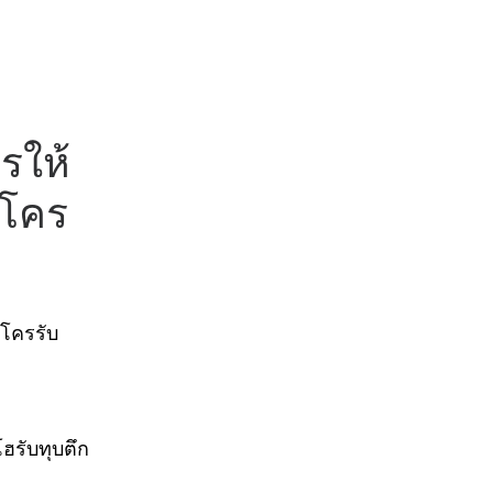
รให้
คโคร
โครรับ
ฮรับทุบตึก