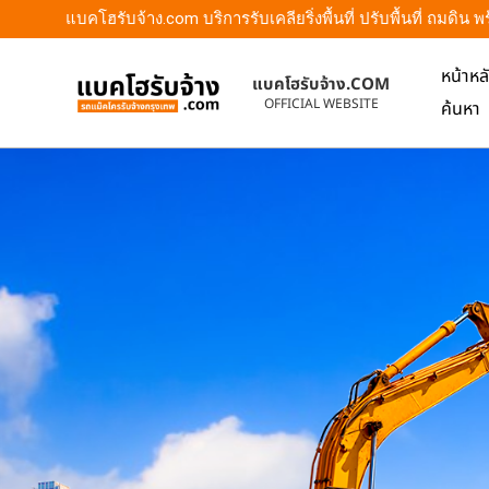
แบคโฮรับจ้าง.com บริการรับเคลียริ่งพื้นที่ ปรับพื้นที่ ถมดิ
หน้าหล
แบคโฮรับจ้าง.COM
OFFICIAL WEBSITE
ค้นหา