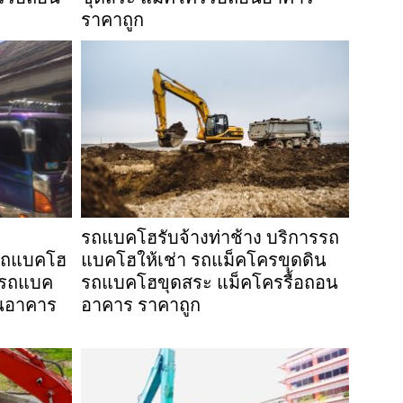
ราคาถูก
รถแบคโฮรับจ้างท่าช้าง บริการรถ
รรถแบคโฮ
แบคโฮให้เช่า รถแม็คโครขุดดิน
น รถแบค
รถแบคโฮขุดสระ แม็คโครรื้อถอน
อนอาคาร
อาคาร ราคาถูก