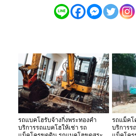
รถแบคโฮรับจ้างกิ่งพระทองคำ
รถแม็คโ
บริการรถแบคโฮให้เช่า รถ
บริการรถ
แม็คโครขุดดิน รถแบคโฮขุดสระ
แม็คโคร