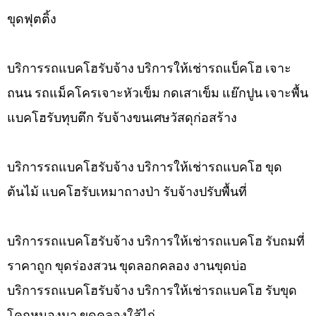
ขุดฟุตติ้ง
บริการรถแบคโฮรับจ้าง บริการให้เช่ารถแบ็คโฮ เจาะ
ถนน รถแม็คโครเจาะหัวเข็ม กดเสาเข็ม แย๊กปูน เจาะพื้น
แบคโฮรับทุบตึก รับจ้างขนเศษวัสดุก่อสร้าง
บริการรถแบคโฮรับจ้าง บริการให้เช่ารถแบคโฮ ขุด
ต้นไม้ แบคโฮรับเหมาถางป่า รับจ้างปรับพื้นที่
บริการรถแบคโฮรับจ้าง บริการให้เช่ารถแบคโฮ รับถมที่
ราคาถูก ขุดร่องสวน ขุดลอกคลอง งานขุดบ่อ
บริการรถแบคโฮรับจ้าง บริการให้เช่ารถแบคโฮ รับขุด
โคกหนองนา ขุดคลองใส้ไก่