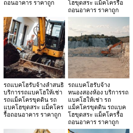
ถอนอาคาร ราคาถูก
โฮขุดสระ แม็คโครรื้อ
ถอนอาคาร ราคาถูก
รถแบคโฮรับจ้างลำสนธิ
รถแบคโฮรับจ้าง
บริการรถแบคโฮให้เช่า
หนองสองห้อง บริการรถ
รถแม็คโครขุดดิน รถ
แบคโฮให้เช่า รถ
แบคโฮขุดสระ แม็คโคร
แม็คโครขุดดิน รถแบค
รื้อถอนอาคาร ราคาถูก
โฮขุดสระ แม็คโครรื้อ
ถอนอาคาร ราคาถูก