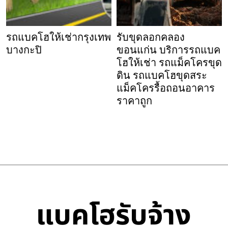
รถแบคโฮให้เช่ากรุงเทพ
รับขุดลอกคลอง
บางกะปิ
ขอนแก่น บริการรถแบค
โฮให้เช่า รถแม็คโครขุด
ดิน รถแบคโฮขุดสระ
แม็คโครรื้อถอนอาคาร
ราคาถูก