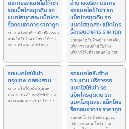
บริการรถแบคโฮให้เช่า
อำนาจเจริญ บริการ
รถแม็คโครขุดดิน รถ
รถแบคโฮให้เช่า รถ
แบคโฮขุดสระ แม็คโคร
แม็คโครขุดดิน รถ
รื้อถอนอาคาร ราคาถูก
แบคโฮขุดสระ แม็คโคร
รื้อถอนอาคาร ราคาถูก
รถแบคโฮรับจ้างสวี บริการรถ
แบคโฮรับจ้าง บริการให้เช่า
รถแบคโฮรับจ้างอำนาจเจริญ
รถแบคโฮ รถแม็คโครข
บริการรถแบคโฮรับจ้าง
บริการให้เช่ารถแบคโฮ รถแ
รถแบคโฮให้เช่า
รถแบคโฮรับจ้าง
กรุงเทพ คลองสาน
ชานุมาน บริการรถ
แบคโฮให้เช่า รถ
รถแบคโฮให้เช่ากรุงเทพ
แม็คโครขุดดิน รถ
คลองสาน สังวรทรัพย์ รับขุด
แบคโฮขุดสระ แม็คโคร
สระเขตคลองสาน บริการ ร
รื้อถอนอาคาร ราคาถูก
รถแบคโฮรับจ้างชานุมาน
บริการรถแบคโฮรับจ้าง