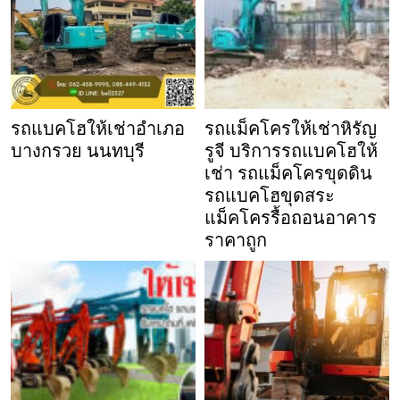
รถแบคโฮให้เช่าอำเภอ
รถแม็คโครให้เช่าหิรัญ
บางกรวย นนทบุรี
รูจี บริการรถแบคโฮให้
เช่า รถแม็คโครขุดดิน
รถแบคโฮขุดสระ
แม็คโครรื้อถอนอาคาร
ราคาถูก