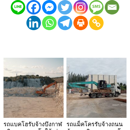
รถแบคโฮรับจ้างบึงกาฬ
รถแม็คโครรับจ้างถนน