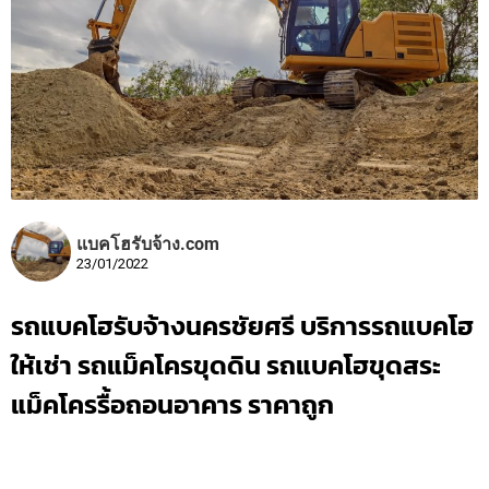
แบคโฮรับจ้าง.com
23/01/2022
รถแบคโฮรับจ้างนครชัยศรี บริการรถแบคโฮ
ให้เช่า รถแม็คโครขุดดิน รถแบคโฮขุดสระ
แม็คโครรื้อถอนอาคาร ราคาถูก