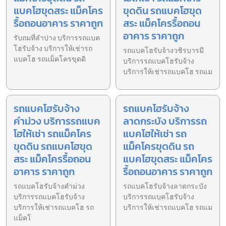
แบคโฮขุดสระ แม็คโคร
ขุดดิน รถแบคโฮขุด
รื้อถอนอาคาร ราคาถูก
สระ แม็คโครรื้อถอน
อาคาร ราคาถูก
รับถมที่ลำปาง บริการรถแบค
โฮรับจ้าง บริการให้เช่ารถ
รถแบคโฮรับจ้างวชิรบารมี
แบคโฮ รถแม็คโครขุดดิ
บริการรถแบคโฮรับจ้าง
บริการให้เช่ารถแบคโฮ รถแม
รถแบคโฮรับจ้าง
รถแบคโฮรับจ้าง
คำม่วง บริการรถแบค
ลาดกระบัง บริการรถ
โฮให้เช่า รถแม็คโคร
แบคโฮให้เช่า รถ
ขุดดิน รถแบคโฮขุด
แม็คโครขุดดิน รถ
สระ แม็คโครรื้อถอน
แบคโฮขุดสระ แม็คโคร
อาคาร ราคาถูก
รื้อถอนอาคาร ราคาถูก
รถแบคโฮรับจ้างคำม่วง
รถแบคโฮรับจ้างลาดกระบัง
บริการรถแบคโฮรับจ้าง
บริการรถแบคโฮรับจ้าง
บริการให้เช่ารถแบคโฮ รถ
บริการให้เช่ารถแบคโฮ รถแม
แม็คโ