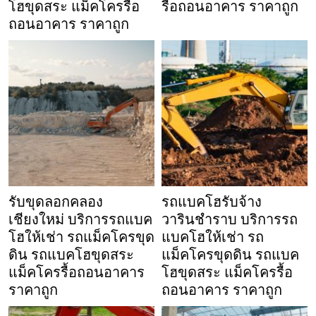
โฮขุดสระ แม็คโครรื้อ
รื้อถอนอาคาร ราคาถูก
ถอนอาคาร ราคาถูก
รับขุดลอกคลอง
รถแบคโฮรับจ้าง
เชียงใหม่ บริการรถแบค
วารินชำราบ บริการรถ
โฮให้เช่า รถแม็คโครขุด
แบคโฮให้เช่า รถ
ดิน รถแบคโฮขุดสระ
แม็คโครขุดดิน รถแบค
แม็คโครรื้อถอนอาคาร
โฮขุดสระ แม็คโครรื้อ
ราคาถูก
ถอนอาคาร ราคาถูก