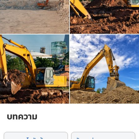
บทความ