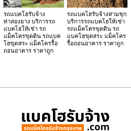
รถแบคโฮรับจ้าง
รถแบคโฮรับจ้างสามชุก
ท่าสองยาง บริการรถ
บริการรถแบคโฮให้เช่า
แบคโฮให้เช่า รถ
รถแม็คโครขุดดิน รถ
แม็คโครขุดดิน รถแบค
แบคโฮขุดสระ แม็คโคร
โฮขุดสระ แม็คโครรื้อ
รื้อถอนอาคาร ราคาถูก
ถอนอาคาร ราคาถูก