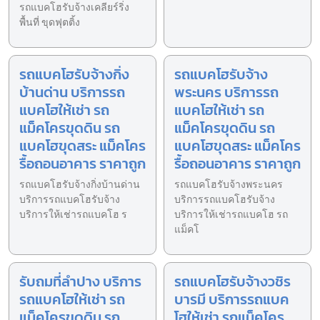
รถแบคโฮรับจ้างเคลียร์ริ่ง
พื้นที่ ขุดฟุตติ้ง
รถแบคโฮรับจ้างกิ่ง
รถแบคโฮรับจ้าง
บ้านด่าน บริการรถ
พระนคร บริการรถ
แบคโฮให้เช่า รถ
แบคโฮให้เช่า รถ
แม็คโครขุดดิน รถ
แม็คโครขุดดิน รถ
แบคโฮขุดสระ แม็คโคร
แบคโฮขุดสระ แม็คโคร
รื้อถอนอาคาร ราคาถูก
รื้อถอนอาคาร ราคาถูก
รถแบคโฮรับจ้างกิ่งบ้านด่าน
รถแบคโฮรับจ้างพระนคร
บริการรถแบคโฮรับจ้าง
บริการรถแบคโฮรับจ้าง
บริการให้เช่ารถแบคโฮ ร
บริการให้เช่ารถแบคโฮ รถ
แม็คโ
รับถมที่ลำปาง บริการ
รถแบคโฮรับจ้างวชิร
รถแบคโฮให้เช่า รถ
บารมี บริการรถแบค
แม็คโครขุดดิน รถ
โฮให้เช่า รถแม็คโคร