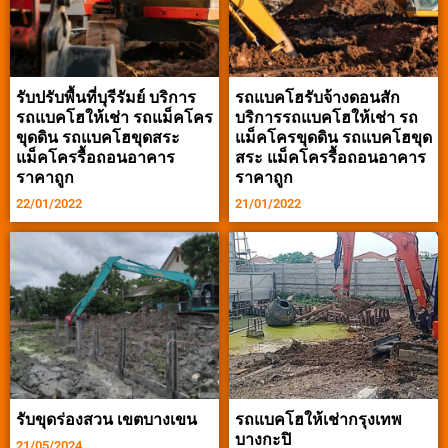
รับปรับพื้นที่บุรีรัมย์ บริการ
รถแบคโฮรับจ้างดอนสัก
รถแบคโฮให้เช่า รถแม็คโคร
บริการรถแบคโฮให้เช่า รถ
ขุดดิน รถแบคโฮขุดสระ
แม็คโครขุดดิน รถแบคโฮขุด
แม็คโครรื้อถอนอาคาร
สระ แม็คโครรื้อถอนอาคาร
ราคาถูก
ราคาถูก
22/01/2022
21/01/2022
รับขุดร่องสวน เขตบางเขน
รถแบคโฮให้เช่ากรุงเทพ
บางกะปิ
21/05/2024