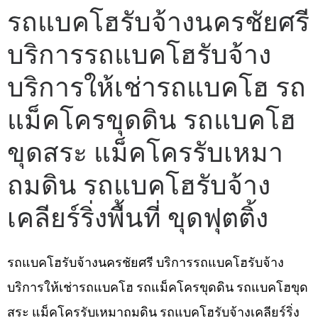
รถแบคโฮรับจ้างนครชัยศรี
บริการรถแบคโฮรับจ้าง
บริการให้เช่ารถแบคโฮ รถ
แม็คโครขุดดิน รถแบคโฮ
ขุดสระ แม็คโครรับเหมา
ถมดิน รถแบคโฮรับจ้าง
เคลียร์ริ่งพื้นที่ ขุดฟุตติ้ง
รถแบคโฮรับจ้างนครชัยศรี บริการรถแบคโฮรับจ้าง
บริการให้เช่ารถแบคโฮ รถแม็คโครขุดดิน รถแบคโฮขุด
สระ แม็คโครรับเหมาถมดิน รถแบคโฮรับจ้างเคลียร์ริ่ง