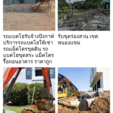
รถแบคโฮรับจ้างบึงกาฬ
รับขุดร่องสวน เขต
บริการรถแบคโฮให้เช่า
หนองแขม
รถแม็คโครขุดดิน รถ
แบคโฮขุดสระ แม็คโคร
รื้อถอนอาคาร ราคาถูก