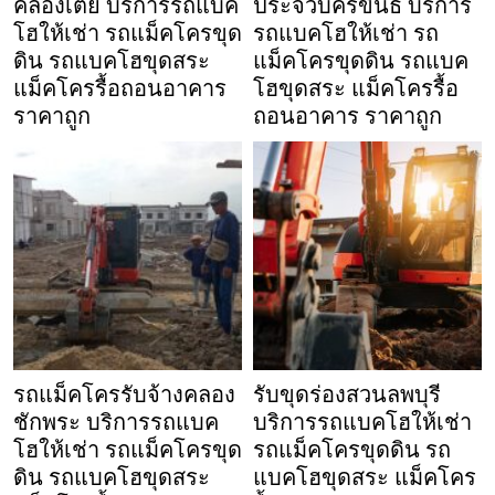
คลองเตย บริการรถแบค
ประจวบคีรีขันธ์ บริการ
โฮให้เช่า รถแม็คโครขุด
รถแบคโฮให้เช่า รถ
ดิน รถแบคโฮขุดสระ
แม็คโครขุดดิน รถแบค
แม็คโครรื้อถอนอาคาร
โฮขุดสระ แม็คโครรื้อ
ราคาถูก
ถอนอาคาร ราคาถูก
รถแม็คโครรับจ้างคลอง
รับขุดร่องสวนลพบุรี
ชักพระ บริการรถแบค
บริการรถแบคโฮให้เช่า
โฮให้เช่า รถแม็คโครขุด
รถแม็คโครขุดดิน รถ
ดิน รถแบคโฮขุดสระ
แบคโฮขุดสระ แม็คโคร