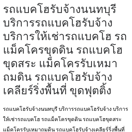
รถแบคโฮรับจ้างนนทบุรี
บริการรถแบคโฮรับจ้าง
บริการให้เช่ารถแบคโฮ รถ
แม็คโครขุดดิน รถแบคโฮ
ขุดสระ แม็คโครรับเหมา
ถมดิน รถแบคโฮรับจ้าง
เคลียร์ริ่งพื้นที่ ขุดฟุตติ้ง
รถแบคโฮรับจ้างนนทบุรี บริการรถแบคโฮรับจ้าง บริการ
ให้เช่ารถแบคโฮ รถแม็คโครขุดดิน รถแบคโฮขุดสระ
แม็คโครรับเหมาถมดิน รถแบคโฮรับจ้างเคลียร์ริ่งพื้นที่