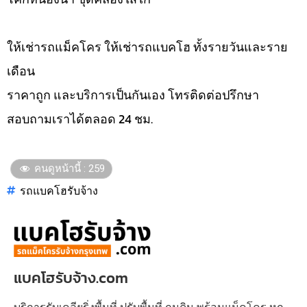
ให้เช่ารถแม็คโคร ให้เช่ารถแบคโฮ ทั้งรายวันและราย
เดือน
ราคาถูก และบริการเป็นกันเอง โทรติดต่อปรึกษา
สอบถามเราได้ตลอด 24 ชม.
คนดูหน้านี้ :
259
รถแบคโฮรับจ้าง
แบคโฮรับจ้าง.com
บริการรับเคลียริ่งพื้นที่ ปรับพื้นที่ ถมดิน พร้อมแม็คโคร หก