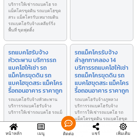
บริการให้เช่ารถแบคโฮ รถ
แม็คโครขุดดิน รถแบคโฮขุด
สระ แม็คโครรับเหมาถมดิน
รถแบคโฮรับจ้างเคลียร์ริ่ง
พื้นที่ ขุดฟุตติ้ง
รถแบคโฮรับจ้าง
รถแม็คโครรับจ้าง
หัวตะพาน บริการรถ
ลำลูกกาคลอง 14
แบคโฮให้เช่า รถ
บริการรถแบคโฮให้เช่า
แม็คโครขุดดิน รถ
รถแม็คโครขุดดิน รถ
แบคโฮขุดสระ แม็คโคร
แบคโฮขุดสระ แม็คโคร
รื้อถอนอาคาร ราคาถูก
รื้อถอนอาคาร ราคาถูก
รถแบคโฮรับจ้างหัวตะพาน
รถแบคโฮรับจ้างภูหลวง
บริการรถแบคโฮรับจ้าง
บริการรถแบคโฮรับจ้าง
บริการให้เช่ารถแบคโฮ รถแม็
บริการให้เช่ารถแบคโฮ รถ
แม็คโครขุดดิน รถแบคโฮขุด
สระ แม็คโครรับเหมาถมดิน
รถแบคโฮรับจ้างเคลียร์ริ่ง
หน้าหลัก
เมนู
แชร์
เพิ่มเติม
ติดต่อ