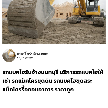
แบคโฮรับจ้าง.com
16/01/2022
รถแบคโฮรับจ้างนนทบุรี บริการรถแบคโฮให้
เช่า รถแม็คโครขุดดิน รถแบคโฮขุดสระ
แม็คโครรื้อถอนอาคาร ราคาถูก