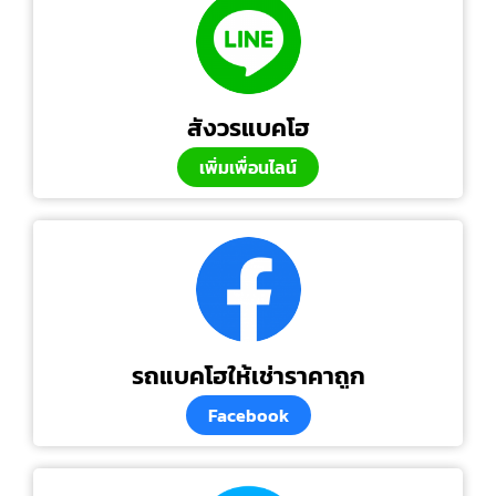
สังวรแบคโฮ
เพิ่มเพื่อนไลน์
รถแบคโฮให้เช่าราคาถูก
Facebook