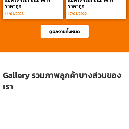
แม็คโครรื้อถอนอาคาร
แม็คโครรื้อถอนอาคาร
ราคาถูก
ราคาถูก
11/01/2023
17/01/2022
ดูผลงานทั้งหมด
Gallery รวมภาพลูกค้าบางส่วนของ
เรา