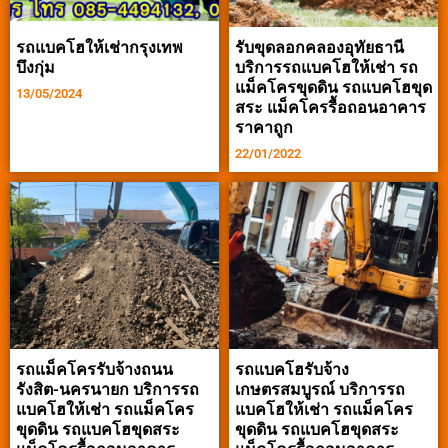
รถแบคโฮให้เช่ากรุงเทพ
รับขุดลอกคลองอุทัยธานี
บึงกุ่ม
บริการรถแบคโฮให้เช่า รถ
แม็คโครขุดดิน รถแบคโฮขุด
13/05/2024
สระ แม็คโครรื้อถอนอาคาร
ราคาถูก
22/01/2022
รถแม็คโครรับจ้างถนน
รถแบคโฮรับจ้าง
รังสิต-นครนายก บริการรถ
เกษตรสมบูรณ์ บริการรถ
แบคโฮให้เช่า รถแม็คโคร
แบคโฮให้เช่า รถแม็คโคร
ขุดดิน รถแบคโฮขุดสระ
ขุดดิน รถแบคโฮขุดสระ