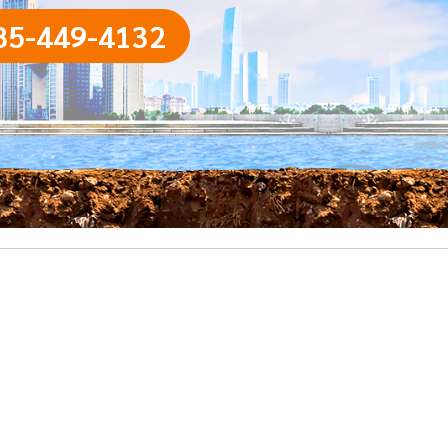
85-449-4132