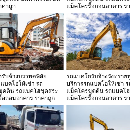
าคาถูก
แม็คโครรื้อถอนอาคาร รา
รับจ้างบรรพตพิสัย
รถแบคโฮรับจ้างวังทรายพ
แบคโฮให้เช่า รถ
บริการรถแบคโฮให้เช่า ร
ขุดดิน รถแบคโฮขุดสระ
แม็คโครขุดดิน รถแบคโฮ
ื้อถอนอาคาร ราคาถูก
แม็คโครรื้อถอนอาคาร รา