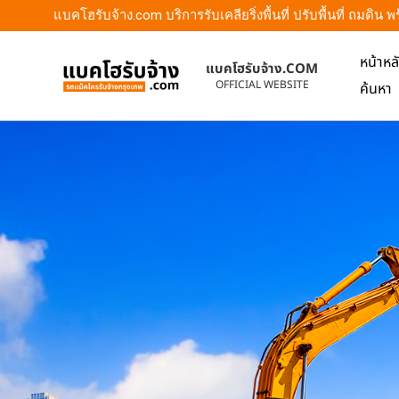
แบคโฮรับจ้าง.com บริการรับเคลียริ่งพื้นที่ ปรับพื้นที่ ถมดิ
หน้าหล
แบคโฮรับจ้าง.COM
OFFICIAL WEBSITE
ค้นหา