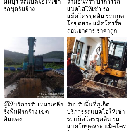
มีนบุรี รถแบคโฮให้เช่า
รามอินทรา บริการรถ
รถขุดรับจ้าง
แบคโฮให้เช่า รถ
แม็คโครขุดดิน รถแบค
โฮขุดสระ แม็คโครรื้อ
ถอนอาคาร ราคาถูก
ผู้ให้บริการรับเหมาเคลีย
รับปรับพื้นที่ภูเก็ต
ริ่งพื้นที่รกร้าง เขต
บริการรถแบคโฮให้เช่า
ดินแดง
รถแม็คโครขุดดิน รถ
แบคโฮขุดสระ แม็คโคร