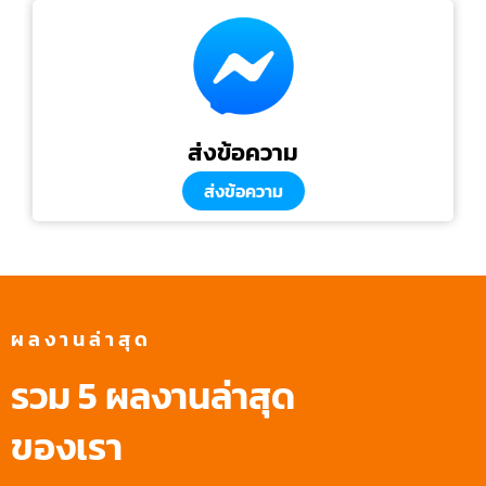
ส่งข้อความ
ส่งข้อความ
ผลงานล่าสุด
รวม 5 ผลงานล่าสุด
ของเรา