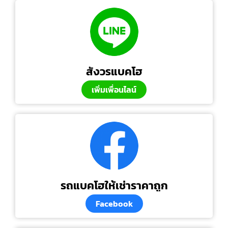
สังวรแบคโฮ
เพิ่มเพื่อนไลน์
รถแบคโฮให้เช่าราคาถูก
Facebook