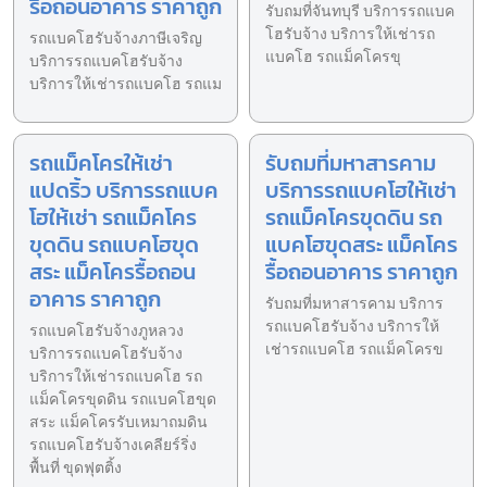
รื้อถอนอาคาร ราคาถูก
รับถมที่จันทบุรี บริการรถแบค
โฮรับจ้าง บริการให้เช่ารถ
รถแบคโฮรับจ้างภาษีเจริญ
แบคโฮ รถแม็คโครขุ
บริการรถแบคโฮรับจ้าง
บริการให้เช่ารถแบคโฮ รถแม
รถแม็คโครให้เช่า
รับถมที่มหาสารคาม
แปดริ้ว บริการรถแบค
บริการรถแบคโฮให้เช่า
โฮให้เช่า รถแม็คโคร
รถแม็คโครขุดดิน รถ
ขุดดิน รถแบคโฮขุด
แบคโฮขุดสระ แม็คโคร
สระ แม็คโครรื้อถอน
รื้อถอนอาคาร ราคาถูก
อาคาร ราคาถูก
รับถมที่มหาสารคาม บริการ
รถแบคโฮรับจ้าง บริการให้
รถแบคโฮรับจ้างภูหลวง
เช่ารถแบคโฮ รถแม็คโครข
บริการรถแบคโฮรับจ้าง
บริการให้เช่ารถแบคโฮ รถ
แม็คโครขุดดิน รถแบคโฮขุด
สระ แม็คโครรับเหมาถมดิน
รถแบคโฮรับจ้างเคลียร์ริ่ง
พื้นที่ ขุดฟุตติ้ง