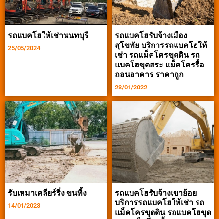
รถแบคโฮให้เช่านนทบุรี
รถแบคโฮรับจ้างเมือง
สุโขทัย บริการรถแบคโฮให้
25/05/2024
เช่า รถแม็คโครขุดดิน รถ
แบคโฮขุดสระ แม็คโครรื้อ
ถอนอาคาร ราคาถูก
23/01/2022
รับเหมาเคลียร์ริ่ง ขนทิ้ง
รถแบคโฮรับจ้างเขาย้อย
บริการรถแบคโฮให้เช่า รถ
14/01/2023
แม็คโครขุดดิน รถแบคโฮขุด