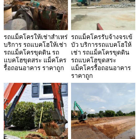
รถแม็คโครให้เช่าสำเหร่
รถแม็คโครรับจ้างจรเข้
บริการ รถแบคโฮให้เช่า
บัว บริการรถแบคโฮให้
รถแม็คโครขุดดิน รถ
เช่า รถแม็คโครขุดดิน
แบคโฮขุดสระ แม็คโคร
รถแบคโฮขุดสระ
รื้อถอนอาคาร ราคาถูก
แม็คโครรื้อถอนอาคาร
ราคาถูก