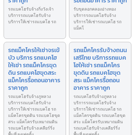
ราคาถูก
รื้อถอนอาคาร ราคาถูก
รถแบคโฮรับจ้างกิ่งวังเจ้า
รับขุดลอกคลองอ่างทอง
บริการรถแบคโฮรับจ้าง
บริการรถแบคโฮรับจ้าง
บริการให้เช่ารถแบคโฮ รถ
บริการให้เช่ารถแบคโฮ รถ
แม็คโ
รถแม็คโครให้เช่าจรเข้
รถแม็คโครรับจ้างถนน
บัว บริการ รถแบคโฮ
เสรีไทย บริการรถแบค
ให้เช่า รถแม็คโครขุด
โฮให้เช่า รถแม็คโคร
ดิน รถแบคโฮขุดสระ
ขุดดิน รถแบคโฮขุด
แม็คโครรื้อถอนอาคาร
สระ แม็คโครรื้อถอน
ราคาถูก
อาคาร ราคาถูก
รถแบคโฮรับจ้างภูหลวง
รถแบคโฮรับจ้างภูหลวง
บริการรถแบคโฮรับจ้าง
บริการรถแบคโฮรับจ้าง
บริการให้เช่ารถแบคโฮ รถ
บริการให้เช่ารถแบคโฮ รถ
แม็คโครขุดดิน รถแบคโฮขุด
แม็คโครขุดดิน รถแบคโฮขุด
สระ แม็คโครรับเหมาถมดิน
สระ แม็คโครรับเหมาถมดิน
รถแบคโฮรับจ้างเคลียร์ริ่ง
รถแบคโฮรับจ้างเคลียร์ริ่ง
พื้นที่ ขุดฟุตติ้ง
พื้นที่ ขุดฟุตติ้ง