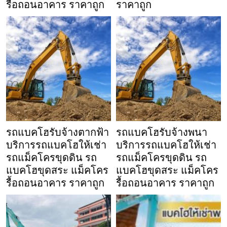
รื้อถอนอาคาร ราคาถูก
ราคาถูก
รถแบคโฮรับจ้างตากฟ้า
รถแบคโฮรับจ้างพนา
บริการรถแบคโฮให้เช่า
บริการรถแบคโฮให้เช่า
รถแม็คโครขุดดิน รถ
รถแม็คโครขุดดิน รถ
แบคโฮขุดสระ แม็คโคร
แบคโฮขุดสระ แม็คโคร
รื้อถอนอาคาร ราคาถูก
รื้อถอนอาคาร ราคาถูก