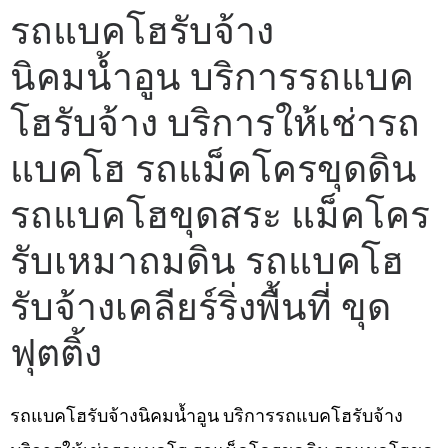
รถแบคโฮรับจ้าง
นิคมน้ำอูน บริการรถแบค
โฮรับจ้าง บริการให้เช่ารถ
แบคโฮ รถแม็คโครขุดดิน
รถแบคโฮขุดสระ แม็คโคร
รับเหมาถมดิน รถแบคโฮ
รับจ้างเคลียร์ริ่งพื้นที่ ขุด
ฟุตติ้ง
รถแบคโฮรับจ้างนิคมน้ำอูน บริการรถแบคโฮรับจ้าง