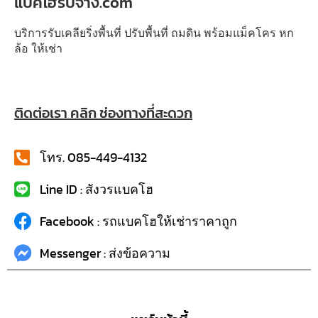
แบคโฮรับจ้าง.com
บริการรับเคลียริ่งพื้นที่ ปรับพื้นที่ ถมดิน พร้อมแม็คโคร หก
ล้อ ให้เช่า
ติดต่อเรา คลิก ช่องทางที่สะดวก
โทร. 085-449-4132
Line ID : สังวรแบคโฮ
Facebook : รถแบคโฮให้เช่าราคาถูก
Messenger : ส่งข้อความ