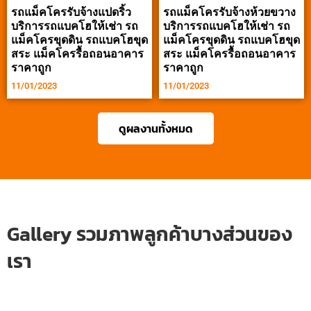
รถแม็คโครรับจ้างแปดริ้ว
รถแม็คโครรับจ้างห้วยขวาง
บริการรถแบคโฮให้เช่า รถ
บริการรถแบคโฮให้เช่า รถ
แม็คโครขุดดิน รถแบคโฮขุด
แม็คโครขุดดิน รถแบคโฮขุด
สระ แม็คโครรื้อถอนอาคาร
สระ แม็คโครรื้อถอนอาคาร
ราคาถูก
ราคาถูก
11/01/2023
11/01/2023
ดูผลงานทั้งหมด
Gallery รวมภาพลูกค้าบางส่วนของ
เรา