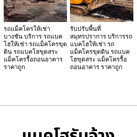
รถแม็คโครให้เช่า
รับปรับพื้นที่
บางชัน บริการ รถแบค
สมุทรปราการ บริการรถ
โฮให้เช่า รถแม็คโครขุด
แบคโฮให้เช่า รถ
ดิน รถแบคโฮขุดสระ
แม็คโครขุดดิน รถแบค
แม็คโครรื้อถอนอาคาร
โฮขุดสระ แม็คโครรื้อ
ราคาถูก
ถอนอาคาร ราคาถูก