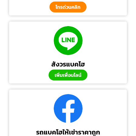
โทรด่วนคลิก
สังวรแบคโฮ
เพิ่มเพื่อนไลน์
รถแบคโฮให้เช่าราคาถูก