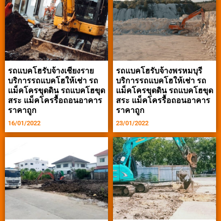
รถแบคโฮรับจ้างเชียงราย
รถแบคโฮรับจ้างพรหมบุรี
บริการรถแบคโฮให้เช่า รถ
บริการรถแบคโฮให้เช่า รถ
แม็คโครขุดดิน รถแบคโฮขุด
แม็คโครขุดดิน รถแบคโฮขุด
สระ แม็คโครรื้อถอนอาคาร
สระ แม็คโครรื้อถอนอาคาร
ราคาถูก
ราคาถูก
16/01/2022
23/01/2022