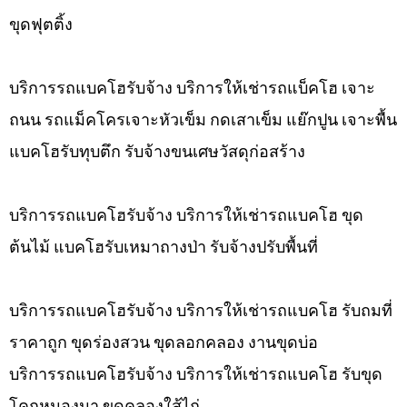
ขุดฟุตติ้ง
บริการรถแบคโฮรับจ้าง บริการให้เช่ารถแบ็คโฮ เจาะ
ถนน รถแม็คโครเจาะหัวเข็ม กดเสาเข็ม แย๊กปูน เจาะพื้น
แบคโฮรับทุบตึก รับจ้างขนเศษวัสดุก่อสร้าง
บริการรถแบคโฮรับจ้าง บริการให้เช่ารถแบคโฮ ขุด
ต้นไม้ แบคโฮรับเหมาถางป่า รับจ้างปรับพื้นที่
บริการรถแบคโฮรับจ้าง บริการให้เช่ารถแบคโฮ รับถมที่
ราคาถูก ขุดร่องสวน ขุดลอกคลอง งานขุดบ่อ
บริการรถแบคโฮรับจ้าง บริการให้เช่ารถแบคโฮ รับขุด
โคกหนองนา ขุดคลองใส้ไก่