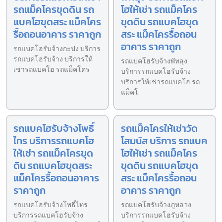
รถแม็คโครขุดดิน รถ
โฮให้เช่า รถแม็คโคร
แบคโฮขุดสระ แม็คโคร
ขุดดิน รถแบคโฮขุด
รื้อถอนอาคาร ราคาถูก
สระ แม็คโครรื้อถอน
อาคาร ราคาถูก
รถแบคโฮรับจ้างกะปง บริการ
รถแบคโฮรับจ้าง บริการให้
รถแบคโฮรับจ้างพัทลุง
เช่ารถแบคโฮ รถแม็คโคร
บริการรถแบคโฮรับจ้าง
บริการให้เช่ารถแบคโฮ รถ
แม็คโ
รถแบคโฮรับจ้างโพธิ์
รถแม็คโครให้เช่าวัด
ไทร บริการรถแบคโฮ
โสมนัส บริการ รถแบค
ให้เช่า รถแม็คโครขุด
โฮให้เช่า รถแม็คโคร
ดิน รถแบคโฮขุดสระ
ขุดดิน รถแบคโฮขุด
แม็คโครรื้อถอนอาคาร
สระ แม็คโครรื้อถอน
ราคาถูก
อาคาร ราคาถูก
รถแบคโฮรับจ้างโพธิ์ไทร
รถแบคโฮรับจ้างภูหลวง
บริการรถแบคโฮรับจ้าง
บริการรถแบคโฮรับจ้าง