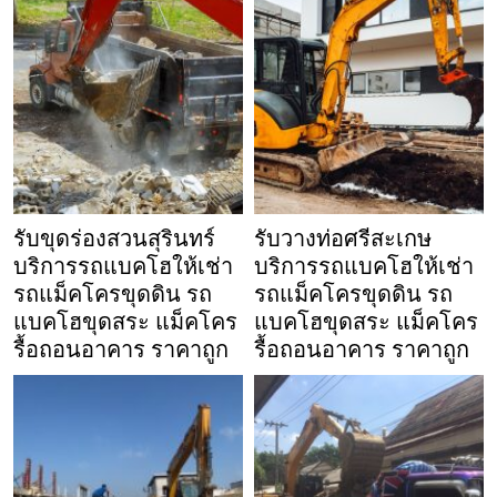
รับขุดร่องสวนสุรินทร์
รับวางท่อศรีสะเกษ
บริการรถแบคโฮให้เช่า
บริการรถแบคโฮให้เช่า
รถแม็คโครขุดดิน รถ
รถแม็คโครขุดดิน รถ
แบคโฮขุดสระ แม็คโคร
แบคโฮขุดสระ แม็คโคร
รื้อถอนอาคาร ราคาถูก
รื้อถอนอาคาร ราคาถูก