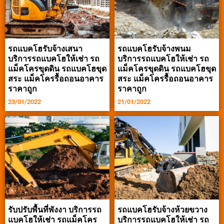
รถแบคโฮรับจ้างเสนา
รถแบคโฮรับจ้างพนม
บริการรถแบคโฮให้เช่า รถ
บริการรถแบคโฮให้เช่า รถ
แม็คโครขุดดิน รถแบคโฮขุด
แม็คโครขุดดิน รถแบคโฮขุด
สระ แม็คโครรื้อถอนอาคาร
สระ แม็คโครรื้อถอนอาคาร
ราคาถูก
ราคาถูก
23/01/2022
21/01/2022
รับปรับพื้นที่พังงา บริการรถ
รถแบคโฮรับจ้างห้วยขวาง
แบคโฮให้เช่า รถแม็คโคร
บริการรถแบคโฮให้เช่า รถ