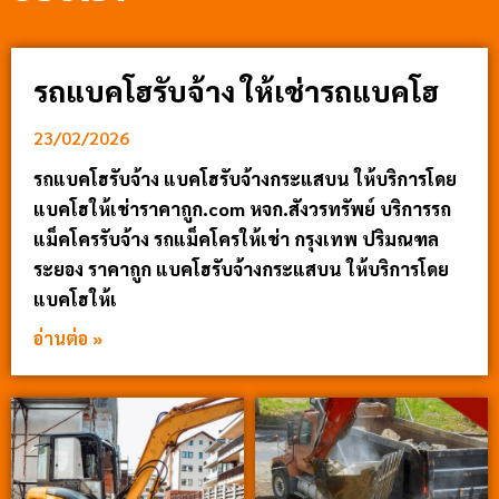
รถแบคโฮรับจ้าง ให้เช่ารถแบคโฮ
23/02/2026
รถแบคโฮรับจ้าง แบคโฮรับจ้างกระแสบน ให้บริการโดย
แบคโฮให้เช่าราคาถูก.com หจก.สังวรทรัพย์ บริการรถ
แม็คโครรับจ้าง รถแม็คโครให้เช่า กรุงเทพ ปริมณฑล
ระยอง ราคาถูก แบคโฮรับจ้างกระแสบน ให้บริการโดย
แบคโฮให้เ
อ่านต่อ »