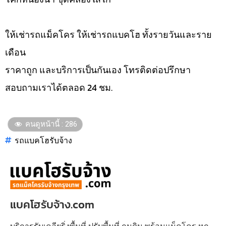
ให้เช่ารถแม็คโคร ให้เช่ารถแบคโฮ ทั้งรายวันและราย
เดือน
ราคาถูก และบริการเป็นกันเอง โทรติดต่อปรึกษา
สอบถามเราได้ตลอด 24 ชม.
คนดูหน้านี้ :
286
รถแบคโฮรับจ้าง
แบคโฮรับจ้าง.com
บริการรับเคลียริ่งพื้นที่ ปรับพื้นที่ ถมดิน พร้อมแม็คโคร หก