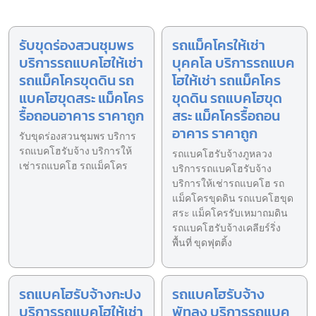
รับขุดร่องสวนชุมพร
รถแม็คโครให้เช่า
บริการรถแบคโฮให้เช่า
บุคคโล บริการรถแบค
รถแม็คโครขุดดิน รถ
โฮให้เช่า รถแม็คโคร
แบคโฮขุดสระ แม็คโคร
ขุดดิน รถแบคโฮขุด
รื้อถอนอาคาร ราคาถูก
สระ แม็คโครรื้อถอน
อาคาร ราคาถูก
รับขุดร่องสวนชุมพร บริการ
รถแบคโฮรับจ้าง บริการให้
รถแบคโฮรับจ้างภูหลวง
เช่ารถแบคโฮ รถแม็คโคร
บริการรถแบคโฮรับจ้าง
บริการให้เช่ารถแบคโฮ รถ
แม็คโครขุดดิน รถแบคโฮขุด
สระ แม็คโครรับเหมาถมดิน
รถแบคโฮรับจ้างเคลียร์ริ่ง
พื้นที่ ขุดฟุตติ้ง
รถแบคโฮรับจ้างกะปง
รถแบคโฮรับจ้าง
บริการรถแบคโฮให้เช่า
พัทลุง บริการรถแบค