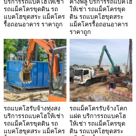
บริการรถแบคโฮให้เช่า
ค้างพลู บริการรถแบคโฮ
รถแม็คโครขุดดิน รถ
ให้เช่า รถแม็คโครขุด
แบคโฮขุดสระ แม็คโคร
ดิน รถแบคโฮขุดสระ
รื้อถอนอาคาร ราคาถูก
แม็คโครรื้อถอนอาคาร
ราคาถูก
รถแบคโฮรับจ้างทุ่งสง
รถแม็คโครรับจ้างโคก
บริการรถแบคโฮให้เช่า
แฝด บริการรถแบคโฮ
รถแม็คโครขุดดิน รถ
ให้เช่า รถแม็คโครขุด
แบคโฮขุดสระ แม็คโคร
ดิน รถแบคโฮขุดสระ