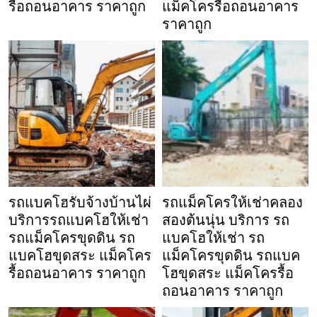
รื้อถอนอาคาร ราคาถูก
แม็คโครรื้อถอนอาคาร
ราคาถูก
รถแบคโฮรับจ้างบ้านไผ่
รถแม็คโครให้เช่าคลอง
บริการรถแบคโฮให้เช่า
สองต้นนุ่น บริการ รถ
รถแม็คโครขุดดิน รถ
แบคโฮให้เช่า รถ
แบคโฮขุดสระ แม็คโคร
แม็คโครขุดดิน รถแบค
รื้อถอนอาคาร ราคาถูก
โฮขุดสระ แม็คโครรื้อ
ถอนอาคาร ราคาถูก