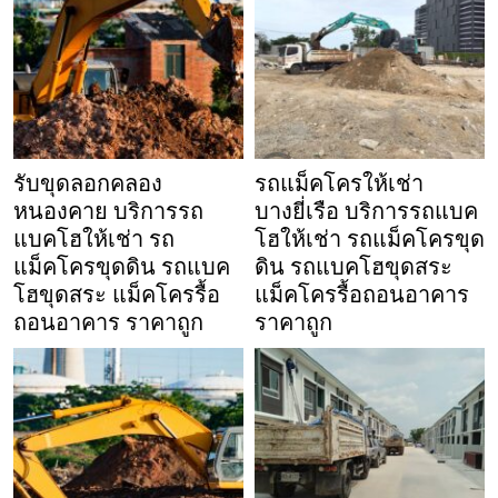
รับขุดลอกคลอง
รถแม็คโครให้เช่า
หนองคาย บริการรถ
บางยี่เรือ บริการรถแบค
แบคโฮให้เช่า รถ
โฮให้เช่า รถแม็คโครขุด
แม็คโครขุดดิน รถแบค
ดิน รถแบคโฮขุดสระ
โฮขุดสระ แม็คโครรื้อ
แม็คโครรื้อถอนอาคาร
ถอนอาคาร ราคาถูก
ราคาถูก