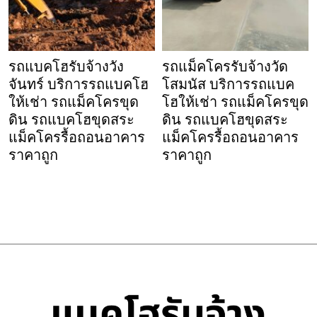
รถแบคโฮรับจ้างวัง
รถแม็คโครรับจ้างวัด
จันทร์ บริการรถแบคโฮ
โสมนัส บริการรถแบค
ให้เช่า รถแม็คโครขุด
โฮให้เช่า รถแม็คโครขุด
ดิน รถแบคโฮขุดสระ
ดิน รถแบคโฮขุดสระ
แม็คโครรื้อถอนอาคาร
แม็คโครรื้อถอนอาคาร
ราคาถูก
ราคาถูก