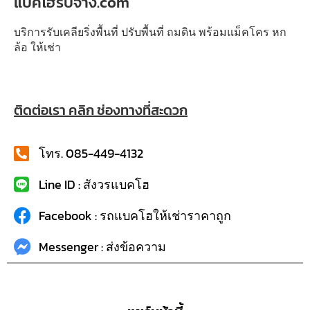
แบคโฮรับจ้าง.com
บริการรับเคลียริ่งพื้นที่ ปรับพื้นที่ ถมดิน พร้อมแม็คโคร หก
ล้อ ให้เช่า
ติดต่อเรา คลิก ช่องทางที่สะดวก
โทร. 085-449-4132
Line ID : สังวรแบคโฮ
Facebook : รถแบคโฮให้เช่าราคาถูก
Messenger : ส่งข้อความ