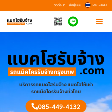
ติดต่อเรา
เข้าสู่ระบบ
LANGUAGE
บริการรถแบคโฮรับจ้าง แบคโฮให้เช่า
รถแม็คโครรับจ้างทั่วไทย
085-449-4132