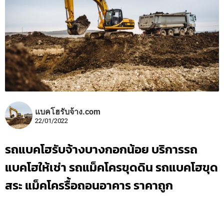
แบคโฮรับจ้าง.com
22/01/2022
รถแบคโฮรับจ้างบางกอกน้อย บริการรถ
แบคโฮให้เช่า รถแม็คโครขุดดิน รถแบคโฮขุด
สระ แม็คโครรื้อถอนอาคาร ราคาถูก