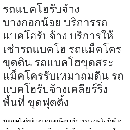
รถแบคโฮรับจ้าง
บางกอกน้อย บริการรถ
แบคโฮรับจ้าง บริการให้
เช่ารถแบคโฮ รถแม็คโคร
ขุดดิน รถแบคโฮขุดสระ
แม็คโครรับเหมาถมดิน รถ
แบคโฮรับจ้างเคลียร์ริ่ง
พื้นที่ ขุดฟุตติ้ง
รถแบคโฮรับจ้างบางกอกน้อย บริการรถแบคโฮรับจ้าง