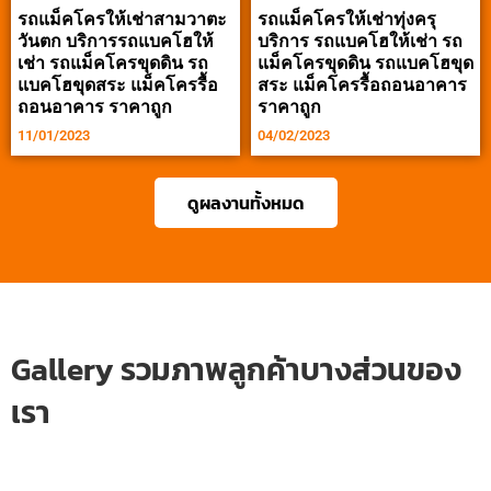
รถแม็คโครให้เช่าสามวาตะ
รถแม็คโครให้เช่าทุ่งครุ
วันตก บริการรถแบคโฮให้
บริการ รถแบคโฮให้เช่า รถ
เช่า รถแม็คโครขุดดิน รถ
แม็คโครขุดดิน รถแบคโฮขุด
แบคโฮขุดสระ แม็คโครรื้อ
สระ แม็คโครรื้อถอนอาคาร
ถอนอาคาร ราคาถูก
ราคาถูก
11/01/2023
04/02/2023
ดูผลงานทั้งหมด
Gallery รวมภาพลูกค้าบางส่วนของ
เรา