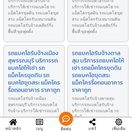
บริการรถแบคโฮรับจ้าง
บริการรถแบคโฮรับจ้าง
บริการให้เช่ารถแบคโฮ รถ
บริการให้เช่ารถแบคโฮ รถ
แม็คโครขุดดิน รถแบคโฮขุด
แม็คโครขุดดิน รถแบคโฮขุด
สระ แม็คโครรับเหมาถมดิน
สระ แม็คโครรับเหมาถมดิน
รถแบคโฮรับจ้างเคลียร์ริ่ง
รถแบคโฮรับจ้างเคลียร์ริ่ง
พื้นที่ ขุดฟุตติ้ง
พื้นที่ ขุดฟุตติ้ง
รถแบคโฮรับจ้างเมือง
รถแบคโฮรับจ้างตาล
สุพรรณบุรี บริการรถ
สุม บริการรถแบคโฮให้
แบคโฮให้เช่า รถ
เช่า รถแม็คโครขุดดิน
แม็คโครขุดดิน รถ
รถแบคโฮขุดสระ
แบคโฮขุดสระ แม็คโคร
แม็คโครรื้อถอนอาคาร
รื้อถอนอาคาร ราคาถูก
ราคาถูก
รถแบคโฮรับจ้างเมือง
รถแบคโฮรับจ้างตาลสุม
สุพรรณบุรี บริการรถแบคโฮ
บริการรถแบคโฮรับจ้าง
รับจ้าง บริการให้เช่ารถแบคโ
บริการให้เช่ารถแบคโฮ รถ
แม็คโ
หน้าหลัก
เมนู
แชร์
เพิ่มเติม
ติดต่อ