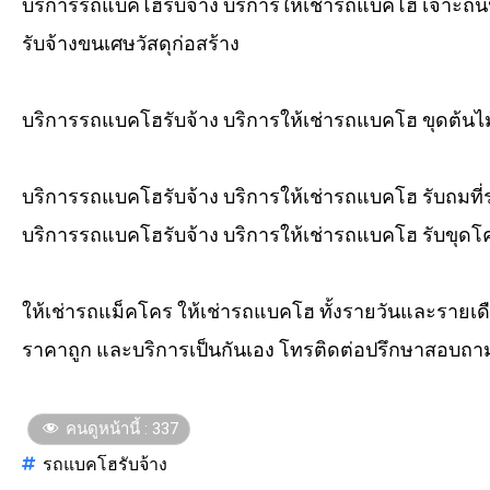
บริการรถแบคโฮรับจ้าง บริการให้เช่ารถแบ็คโฮ เจาะถนน
รับจ้างขนเศษวัสดุก่อสร้าง
บริการรถแบคโฮรับจ้าง บริการให้เช่ารถแบคโฮ ขุดต้นไม้ 
บริการรถแบคโฮรับจ้าง บริการให้เช่ารถแบคโฮ รับถมที
บริการรถแบคโฮรับจ้าง บริการให้เช่ารถแบคโฮ รับขุด
ให้เช่ารถแม็คโคร ให้เช่ารถแบคโฮ ทั้งรายวันและรายเด
ราคาถูก และบริการเป็นกันเอง โทรติดต่อปรึกษาสอบถา
คนดูหน้านี้ :
337
รถแบคโฮรับจ้าง