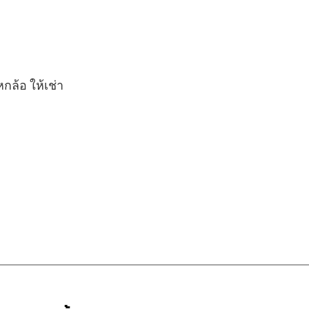
หกล้อ ให้เช่า