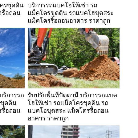
ครขุดดิน
บริการรถแบคโฮให้เช่า รถ
รื้อถอน
แม็คโครขุดดิน รถแบคโฮขุดสระ
แม็คโครรื้อถอนอาคาร ราคาถูก
 บริการรถ
รับปรับพื้นที่ปัตตานี บริการรถแบค
ขุดดิน
โฮให้เช่า รถแม็คโครขุดดิน รถ
รื้อถอน
แบคโฮขุดสระ แม็คโครรื้อถอน
อาคาร ราคาถูก