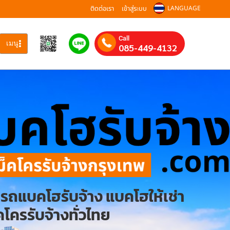
ติดต่อเรา
เข้าสู่ระบบ
LANGUAGE
Call
เมนู
085-449-4132
รรถแบคโฮรับจ้าง แบคโฮให้เช่า
โครรับจ้างทั่วไทย