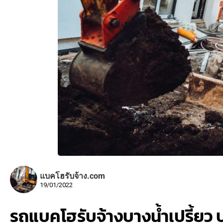
แบคโฮรับจ้าง.com
19/01/2022
รถแบคโฮรับจ้างบางน้ำเปรี้ยว 