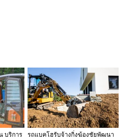
 บริการ
รถแบคโฮรับจ้างกิ่งฆ้องชัยพัฒนา