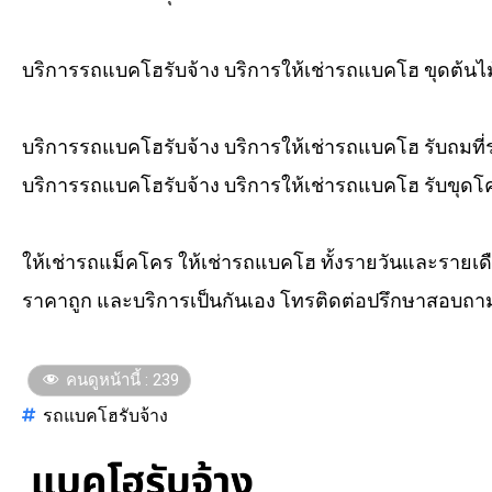
บริการรถแบคโฮรับจ้าง บริการให้เช่ารถแบคโฮ ขุดต้นไม้ 
บริการรถแบคโฮรับจ้าง บริการให้เช่ารถแบคโฮ รับถมที
บริการรถแบคโฮรับจ้าง บริการให้เช่ารถแบคโฮ รับขุด
ให้เช่ารถแม็คโคร ให้เช่ารถแบคโฮ ทั้งรายวันและรายเด
ราคาถูก และบริการเป็นกันเอง โทรติดต่อปรึกษาสอบถา
คนดูหน้านี้ :
239
รถแบคโฮรับจ้าง