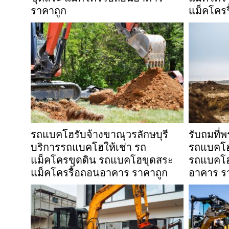
ราคาถูก
แม็คโครร
รถแบคโฮรับจ้างขาณุวรลักษบุรี
รับถมที่
บริการรถแบคโฮให้เช่า รถ
รถแบคโฮใ
แม็คโครขุดดิน รถแบคโฮขุดสระ
รถแบคโฮ
แม็คโครรื้อถอนอาคาร ราคาถูก
อาคาร ร