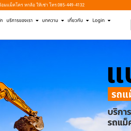
น พร้อมแม็คโคร หกล้อ ให้เช่า โทร.085-449-4132
ัก
บริการของเรา
บทความ
เกี่ยวกับ
Login
บริกา
รถแม็ค