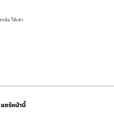
หกล้อ ให้เช่า
แชร์หน้านี้