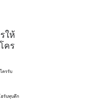
รให้
คโคร
โครรับ
ฮรับทุบตึก