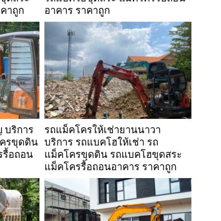
คาถูก
อาคาร ราคาถูก
 บริการ
รถแม็คโครให้เช่ายานนาวา
ครขุดดิน
บริการ รถแบคโฮให้เช่า รถ
รื้อถอน
แม็คโครขุดดิน รถแบคโฮขุดสระ
แม็คโครรื้อถอนอาคาร ราคาถูก