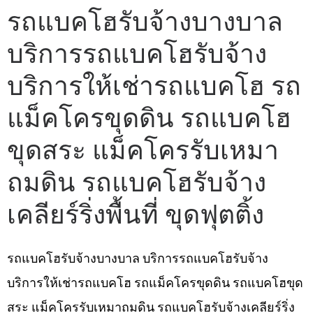
รถแบคโฮรับจ้างบางบาล
บริการรถแบคโฮรับจ้าง
บริการให้เช่ารถแบคโฮ รถ
แม็คโครขุดดิน รถแบคโฮ
ขุดสระ แม็คโครรับเหมา
ถมดิน รถแบคโฮรับจ้าง
เคลียร์ริ่งพื้นที่ ขุดฟุตติ้ง
รถแบคโฮรับจ้างบางบาล บริการรถแบคโฮรับจ้าง
บริการให้เช่ารถแบคโฮ รถแม็คโครขุดดิน รถแบคโฮขุด
สระ แม็คโครรับเหมาถมดิน รถแบคโฮรับจ้างเคลียร์ริ่ง