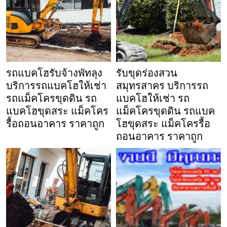
รถแบคโฮรับจ้างพัทลุง
รับขุดร่องสวน
บริการรถแบคโฮให้เช่า
สมุทรสาคร บริการรถ
รถแม็คโครขุดดิน รถ
แบคโฮให้เช่า รถ
แบคโฮขุดสระ แม็คโคร
แม็คโครขุดดิน รถแบค
รื้อถอนอาคาร ราคาถูก
โฮขุดสระ แม็คโครรื้อ
ถอนอาคาร ราคาถูก