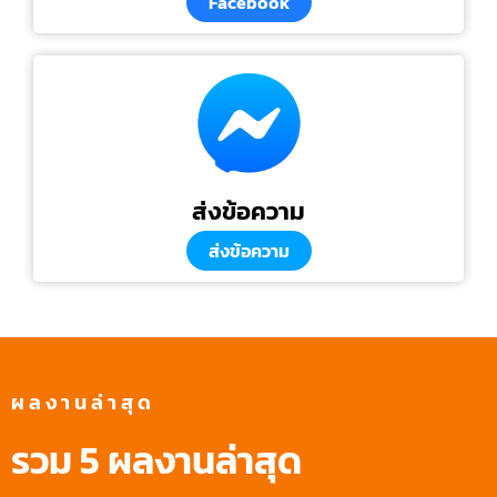
Facebook
ส่งข้อความ
ส่งข้อความ
ผลงานล่าสุด
รวม 5 ผลงานล่าสุด