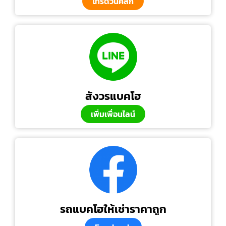
โทรด่วนคลิก
สังวรแบคโฮ
เพิ่มเพื่อนไลน์
รถแบคโฮให้เช่าราคาถูก