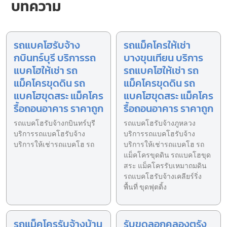
บทความ
รถแบคโฮรับจ้าง
รถแม็คโครให้เช่า
กบินทร์บุรี บริการรถ
บางขุนเทียน บริการ
แบคโฮให้เช่า รถ
รถแบคโฮให้เช่า รถ
แม็คโครขุดดิน รถ
แม็คโครขุดดิน รถ
แบคโฮขุดสระ แม็คโคร
แบคโฮขุดสระ แม็คโคร
รื้อถอนอาคาร ราคาถูก
รื้อถอนอาคาร ราคาถูก
รถแบคโฮรับจ้างกบินทร์บุรี
รถแบคโฮรับจ้างภูหลวง
บริการรถแบคโฮรับจ้าง
บริการรถแบคโฮรับจ้าง
บริการให้เช่ารถแบคโฮ รถ
บริการให้เช่ารถแบคโฮ รถ
แม็คโครขุดดิน รถแบคโฮขุด
สระ แม็คโครรับเหมาถมดิน
รถแบคโฮรับจ้างเคลียร์ริ่ง
พื้นที่ ขุดฟุตติ้ง
รถแม็คโครรับจ้างบ้าน
รับขุดลอกคลองตรัง