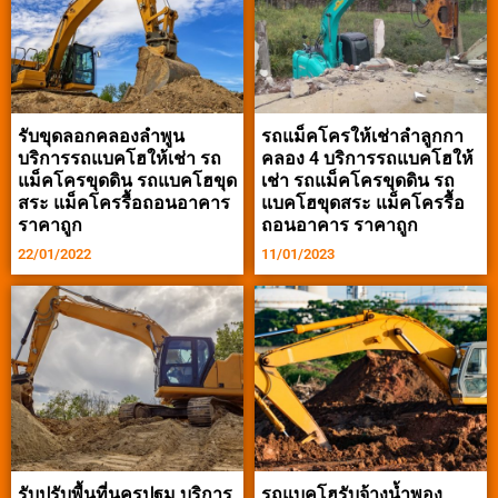
รับขุดลอกคลองลำพูน
รถแม็คโครให้เช่าลำลูกกา
บริการรถแบคโฮให้เช่า รถ
คลอง 4 บริการรถแบคโฮให้
แม็คโครขุดดิน รถแบคโฮขุด
เช่า รถแม็คโครขุดดิน รถ
สระ แม็คโครรื้อถอนอาคาร
แบคโฮขุดสระ แม็คโครรื้อ
ราคาถูก
ถอนอาคาร ราคาถูก
22/01/2022
11/01/2023
รับปรับพื้นที่นครปฐม บริการ
รถแบคโฮรับจ้างน้ำพอง