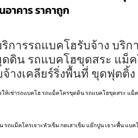
อนอาคาร ราคาถูก
ริการรถแบคโฮรับจ้าง บริกา
ุดดิน รถแบคโฮขุดสระ แม็
เคลียร์ริ่งพื้นที่ ขุดฟุตติ้ง
ารให้เช่ารถแบคโฮ รถแม็คโครขุดดิน รถแบคโฮขุดสระ แม็
 รถแม็คโครเจาะหัวเข็ม กดเสาเข็ม แย๊กปูน เจาะพื้น แบคโ