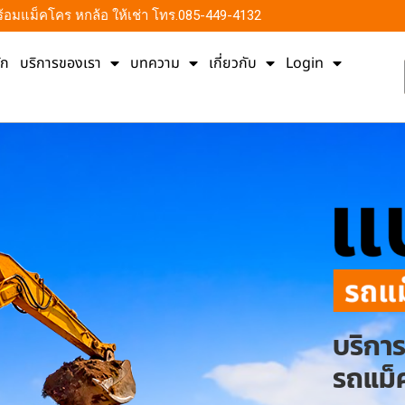
น พร้อมแม็คโคร หกล้อ ให้เช่า โทร.085-449-4132
ัก
บริการของเรา
บทความ
เกี่ยวกับ
Login
บริกา
รถแม็ค