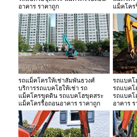
อาคาร ราคาถูก
แม็คโครร
รถแม็คโครให้เช่าสัมพันธวงศ์
รถแบคโฮร
บริการรถแบคโฮให้เช่า รถ
รถแบคโฮใ
แม็คโครขุดดิน รถแบคโฮขุดสระ
รถแบคโฮ
แม็คโครรื้อถอนอาคาร ราคาถูก
อาคาร ร