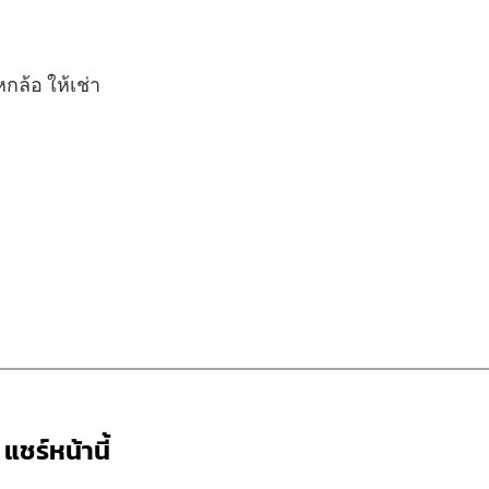
หกล้อ ให้เช่า
แชร์หน้านี้