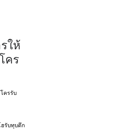
รให้
คโคร
คโครรับ
ฮรับทุบตึก