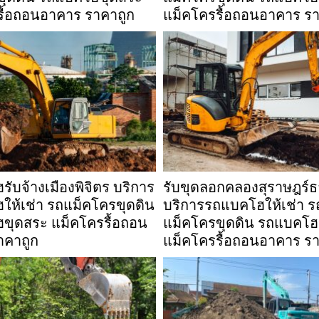
ื้อถอนอาคาร ราคาถูก
แม็คโครรื้อถอนอาคาร รา
ับจ้างเมืองพิจิตร บริการ
รับขุดลอกคลองสุราษฎร์ธ
ห้เช่า รถแม็คโครขุดดิน
บริการรถแบคโฮให้เช่า ร
ขุดสระ แม็คโครรื้อถอน
แม็คโครขุดดิน รถแบคโฮ
าคาถูก
แม็คโครรื้อถอนอาคาร รา