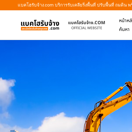
แบคโฮรับจ้าง.com บริการรับเคลียริ่งพื้นที่ ปรับพื้นที่ ถมดิ
หน้าหล
แบคโฮรับจ้าง.COM
OFFICIAL WEBSITE
ค้นหา