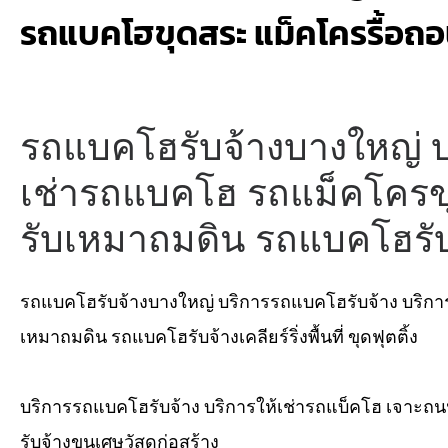
รถแบคโฮขุดสระ แม็คโครรื้อถ
รถแบคโฮรับจ้างบางใหญ่ บ
เช่ารถแบคโฮ รถแม็คโครข
รับเหมาถมดิน รถแบคโฮรับจ้าง
รถแบคโฮรับจ้างบางใหญ่ บริการรถแบคโฮรับจ้าง บริก
เหมาถมดิน รถแบคโฮรับจ้างเคลียร์ริ่งพื้นที่ ขุดฟุตติ้ง
บริการรถแบคโฮรับจ้าง บริการให้เช่ารถแบ็คโฮ เจาะถนน
รับจ้างขนเศษวัสดุก่อสร้าง