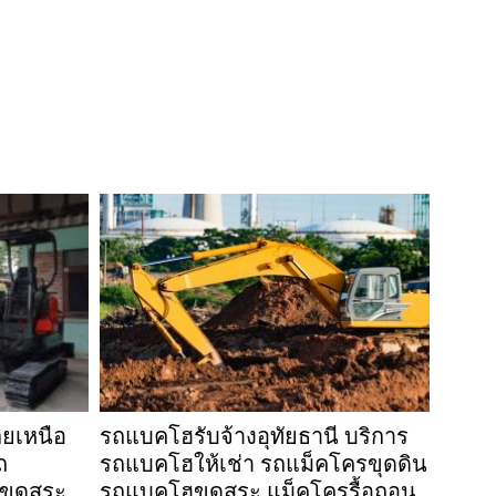
ตยเหนือ
รถแบคโฮรับจ้างอุทัยธานี บริการ
ถ
รถแบคโฮให้เช่า รถแม็คโครขุดดิน
ขุดสระ
รถแบคโฮขุดสระ แม็คโครรื้อถอน