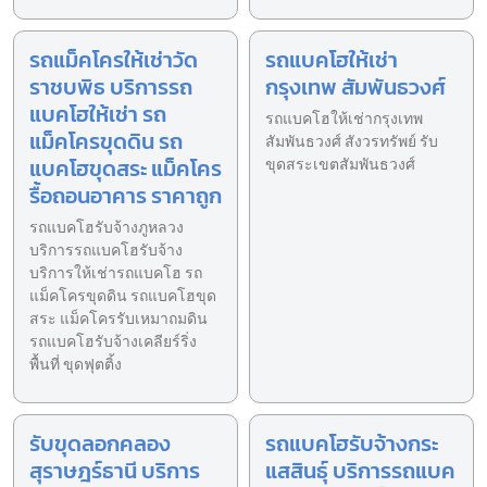
รถแม็คโครให้เช่าวัด
รถแบคโฮให้เช่า
ราชบพิธ บริการรถ
กรุงเทพ สัมพันธวงศ์
แบคโฮให้เช่า รถ
รถแบคโฮให้เช่ากรุงเทพ
แม็คโครขุดดิน รถ
สัมพันธวงศ์ สังวรทรัพย์ รับ
แบคโฮขุดสระ แม็คโคร
ขุดสระเขตสัมพันธวงศ์
รื้อถอนอาคาร ราคาถูก
รถแบคโฮรับจ้างภูหลวง
บริการรถแบคโฮรับจ้าง
บริการให้เช่ารถแบคโฮ รถ
แม็คโครขุดดิน รถแบคโฮขุด
สระ แม็คโครรับเหมาถมดิน
รถแบคโฮรับจ้างเคลียร์ริ่ง
พื้นที่ ขุดฟุตติ้ง
รับขุดลอกคลอง
รถแบคโฮรับจ้างกระ
สุราษฎร์ธานี บริการ
แสสินธุ์ บริการรถแบค