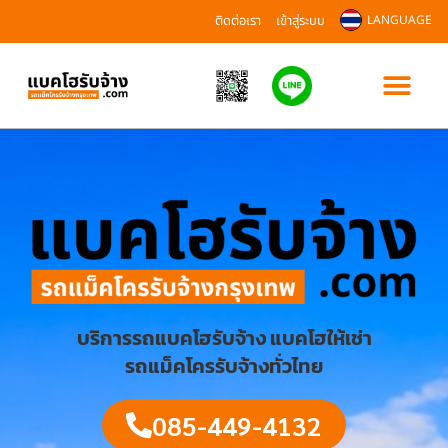
ติดต่อเรา
เข้าสู่ระบบ
LANGUAGE
บริการรถแบคโฮรับจ้าง แบคโฮให้เช่า
รถแม็คโครรับจ้างทั่วไทย
085-449-4132