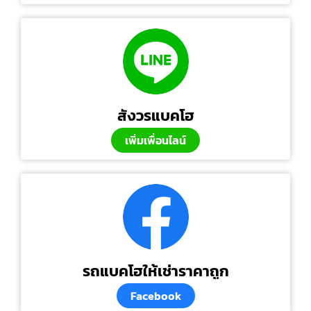
สังวรแบคโฮ
เพิ่มเพื่อนไลน์
รถแบคโฮให้เช่าราคาถูก
Facebook