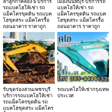
ลำลูกกาคลอง 5 บริการ
เมืองนนทบุรี บริการรถ
รถแบคโฮให้เช่า รถ
แบคโฮให้เช่า รถ
แม็คโครขุดดิน รถแบค
แม็คโครขุดดิน รถแบค
โฮขุดสระ แม็คโครรื้อ
โฮขุดสระ แม็คโครรื้อ
ถอนอาคาร ราคาถูก
ถอนอาคาร ราคาถูก
รับขุดร่องสวนเพชรบุรี
รถแบคโฮให้เช่ากรุงเทพ
บริการรถแบคโฮให้เช่า
ประเวศ
รถแม็คโครขุดดิน รถ
แบคโฮขุดสระ แม็คโคร