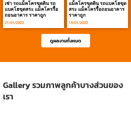
เช่า รถแม็คโครขุดดิน รถ
แม็คโครขุดดิน รถแบคโฮขุด
แบคโฮขุดสระ แม็คโครรื้อ
สระ แม็คโครรื้อถอนอาคาร
ถอนอาคาร ราคาถูก
ราคาถูก
21/01/2022
19/01/2022
ดูผลงานทั้งหมด
Gallery รวมภาพลูกค้าบางส่วนของ
เรา