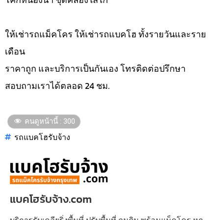
ให้เช่ารถแม็คโคร ให้เช่ารถแบคโฮ ทั้งรายวันและราย
เดือน
ราคาถูก และบริการเป็นกันเอง โทรติดต่อปรึกษา
สอบถามเราได้ตลอด 24 ชม.
คนดูหน้านี้ :
300
รถแบคโฮรับจ้าง
แบคโฮรับจ้าง.com