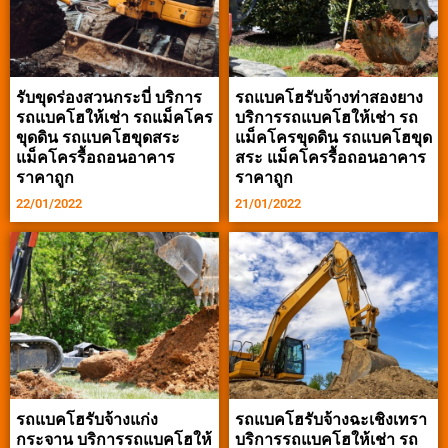
รับขุดร่องสวนกระบี่ บริการ
รถแบคโฮรับจ้างท่าสองยาง
รถแบคโฮให้เช่า รถแม็คโคร
บริการรถแบคโฮให้เช่า รถ
ขุดดิน รถแบคโฮขุดสระ
แม็คโครขุดดิน รถแบคโฮขุด
แม็คโครรื้อถอนอาคาร
สระ แม็คโครรื้อถอนอาคาร
ราคาถูก
ราคาถูก
22/01/2022
21/01/2022
รถแบคโฮรับจ้างแก่ง
รถแบคโฮรับจ้างฉะเชิงเทรา
กระจาน บริการรถแบคโฮให้
บริการรถแบคโฮให้เช่า รถ