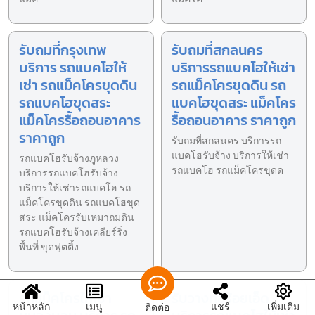
รับถมที่กรุงเทพ
รับถมที่สกลนคร
บริการ รถแบคโฮให้
บริการรถแบคโฮให้เช่า
เช่า รถแม็คโครขุดดิน
รถแม็คโครขุดดิน รถ
รถแบคโฮขุดสระ
แบคโฮขุดสระ แม็คโคร
แม็คโครรื้อถอนอาคาร
รื้อถอนอาคาร ราคาถูก
ราคาถูก
รับถมที่สกลนคร บริการรถ
แบคโฮรับจ้าง บริการให้เช่า
รถแบคโฮรับจ้างภูหลวง
รถแบคโฮ รถแม็คโครขุดด
บริการรถแบคโฮรับจ้าง
บริการให้เช่ารถแบคโฮ รถ
แม็คโครขุดดิน รถแบคโฮขุด
สระ แม็คโครรับเหมาถมดิน
รถแบคโฮรับจ้างเคลียร์ริ่ง
พื้นที่ ขุดฟุตติ้ง
รถแม็คโครให้เช่า
รับวางท่อร้อยเอ็ด
หน้าหลัก
เมนู
แชร์
เพิ่มเติม
ติดต่อ