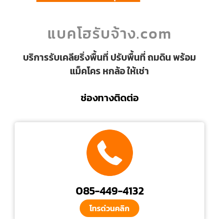
แบคโฮรับจ้าง.com
บริการรับเคลียริ่งพื้นที่ ปรับพื้นที่ ถมดิน พร้อม
แม็คโคร หกล้อ ให้เช่า
ช่องทางติดต่อ
085-449-4132
โทรด่วนคลิก