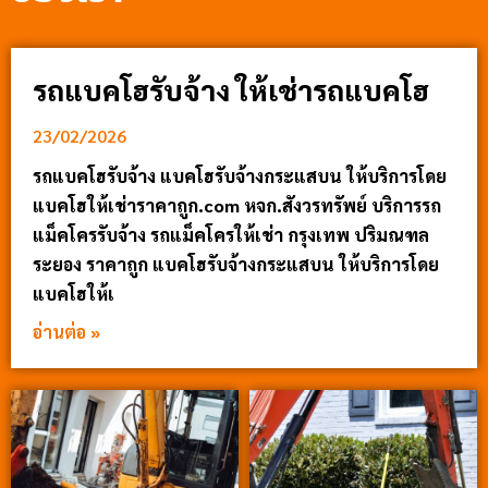
รถแบคโฮรับจ้าง ให้เช่ารถแบคโฮ
23/02/2026
รถแบคโฮรับจ้าง แบคโฮรับจ้างกระแสบน ให้บริการโดย
แบคโฮให้เช่าราคาถูก.com หจก.สังวรทรัพย์ บริการรถ
แม็คโครรับจ้าง รถแม็คโครให้เช่า กรุงเทพ ปริมณฑล
ระยอง ราคาถูก แบคโฮรับจ้างกระแสบน ให้บริการโดย
แบคโฮให้เ
อ่านต่อ »