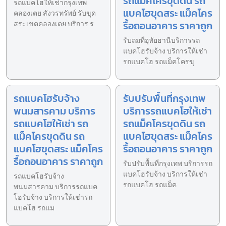
รถแม็คโครขุดดิน รถ
รถแบคโฮให้เช่ากรุงเทพ
แบคโฮขุดสระ แม็คโคร
คลองเตย สังวรทรัพย์ รับขุด
รื้อถอนอาคาร ราคาถูก
สระเขตคลองเตย บริการ ร
รับถมที่อุทัยธานีบริการรถ
แบคโฮรับจ้าง บริการให้เช่า
รถแบคโฮ รถแม็คโครขุ
รถแบคโฮรับจ้าง
รับปรับพื้นที่กรุงเทพ
พนมสารคาม บริการ
บริการรถแบคโฮให้เช่า
รถแบคโฮให้เช่า รถ
รถแม็คโครขุดดิน รถ
แม็คโครขุดดิน รถ
แบคโฮขุดสระ แม็คโคร
แบคโฮขุดสระ แม็คโคร
รื้อถอนอาคาร ราคาถูก
รื้อถอนอาคาร ราคาถูก
รับปรับพื้นที่กรุงเทพ บริการรถ
แบคโฮรับจ้าง บริการให้เช่า
รถแบคโฮรับจ้าง
รถแบคโฮ รถแม็ค
พนมสารคาม บริการรถแบค
โฮรับจ้าง บริการให้เช่ารถ
แบคโฮ รถแม