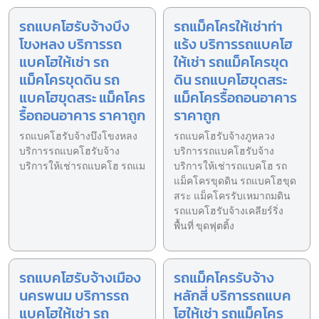
รถแบคโฮรับจ้างบึง
รถแม็คโครให้เช่าท่า
โขงหลง บริการรถ
แร้ง บริการรถแบคโฮ
แบคโฮให้เช่า รถ
ให้เช่า รถแม็คโครขุด
แม็คโครขุดดิน รถ
ดิน รถแบคโฮขุดสระ
แบคโฮขุดสระ แม็คโคร
แม็คโครรื้อถอนอาคาร
รื้อถอนอาคาร ราคาถูก
ราคาถูก
รถแบคโฮรับจ้างบึงโขงหลง
รถแบคโฮรับจ้างภูหลวง
บริการรถแบคโฮรับจ้าง
บริการรถแบคโฮรับจ้าง
บริการให้เช่ารถแบคโฮ รถแม
บริการให้เช่ารถแบคโฮ รถ
แม็คโครขุดดิน รถแบคโฮขุด
สระ แม็คโครรับเหมาถมดิน
รถแบคโฮรับจ้างเคลียร์ริ่ง
พื้นที่ ขุดฟุตติ้ง
รถแบคโฮรับจ้างเมือง
รถแม็คโครรับจ้าง
นครพนม บริการรถ
หลักสี่ บริการรถแบค
แบคโฮให้เช่า รถ
โฮให้เช่า รถแม็คโคร