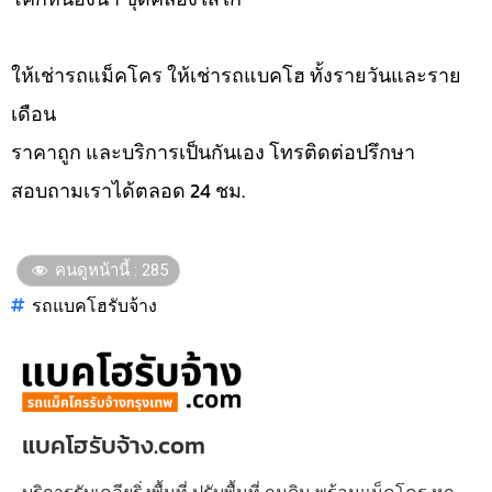
ให้เช่ารถแม็คโคร ให้เช่ารถแบคโฮ ทั้งรายวันและราย
เดือน
ราคาถูก และบริการเป็นกันเอง โทรติดต่อปรึกษา
สอบถามเราได้ตลอด 24 ชม.
คนดูหน้านี้ :
285
รถแบคโฮรับจ้าง
แบคโฮรับจ้าง.com
บริการรับเคลียริ่งพื้นที่ ปรับพื้นที่ ถมดิน พร้อมแม็คโคร หก