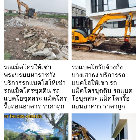
รถแม็คโครให้เช่า
รถแบคโฮรับจ้างกิ่ง
พระบรมมหาราชวัง
บางเสาธง บริการรถ
บริการรถแบคโฮให้เช่า
แบคโฮให้เช่า รถ
รถแม็คโครขุดดิน รถ
แม็คโครขุดดิน รถแบค
แบคโฮขุดสระ แม็คโคร
โฮขุดสระ แม็คโครรื้อ
รื้อถอนอาคาร ราคาถูก
ถอนอาคาร ราคาถูก