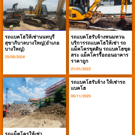
รถแบคโฮให้เช่านนทบุรี
รถแบคโฮรับจ้างพนมทวน
สุขาภิบาลบางใหญ่(อำเภอ
บริการรถแบคโฮให้เช่า รถ
บางใหญ่)
แม็คโครขุดดิน รถแบคโฮขุด
สระ แม็คโครรื้อถอนอาคาร
25/05/2024
ราคาถูก
21/01/2022
รถแบคโฮรับจ้าง ให้เช่ารถ
แบคโฮ
05/11/2025
รถแม็คโครให้เช่า