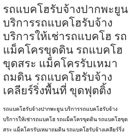
รถแบคโฮรับจ้างปากพะยูน
บริการรถแบคโฮรับจ้าง
บริการให้เช่ารถแบคโฮ รถ
แม็คโครขุดดิน รถแบคโฮ
ขุดสระ แม็คโครรับเหมา
ถมดิน รถแบคโฮรับจ้าง
เคลียร์ริ่งพื้นที่ ขุดฟุตติ้ง
รถแบคโฮรับจ้างปากพะยูน บริการรถแบคโฮรับจ้าง
บริการให้เช่ารถแบคโฮ รถแม็คโครขุดดิน รถแบคโฮขุด
สระ แม็คโครรับเหมาถมดิน รถแบคโฮรับจ้างเคลียร์ริ่ง