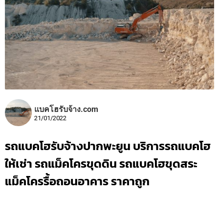
แบคโฮรับจ้าง.com
21/01/2022
รถแบคโฮรับจ้างปากพะยูน บริการรถแบคโฮ
ให้เช่า รถแม็คโครขุดดิน รถแบคโฮขุดสระ
แม็คโครรื้อถอนอาคาร ราคาถูก