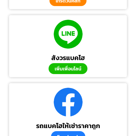
โทรด่วนคลิก
สังวรแบคโฮ
เพิ่มเพื่อนไลน์
รถแบคโฮให้เช่าราคาถูก