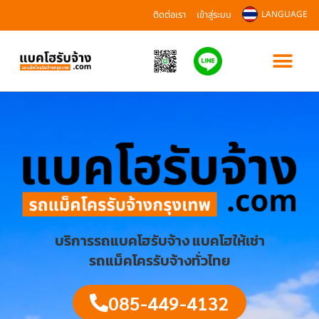
ติดต่อเรา
เข้าสู่ระบบ
LANGUAGE
บริการรถแบคโฮรับจ้าง แบคโฮให้เช่า
รถแม็คโครรับจ้างทั่วไทย
085-449-4132