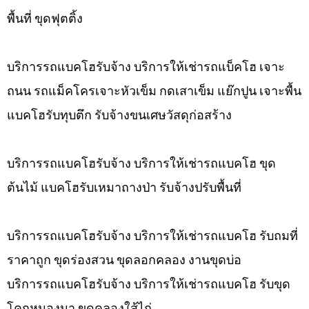
พื้นที่ ขุดฟุตติ้ง
บริการรถแบคโฮรับจ้าง บริการให้เช่ารถแบ็คโฮ เจาะ
ถนน รถแม็คโครเจาะหัวเข็ม กดเสาเข็ม แย๊กปูน เจาะพื้น
แบคโฮรับทุบตึก รับจ้างขนเศษวัสดุก่อสร้าง
บริการรถแบคโฮรับจ้าง บริการให้เช่ารถแบคโฮ ขุด
ต้นไม้ แบคโฮรับเหมาถางป่า รับจ้างปรับพื้นที่
บริการรถแบคโฮรับจ้าง บริการให้เช่ารถแบคโฮ รับถมที่
ราคาถูก ขุดร่องสวน ขุดลอกคลอง งานขุดบ่อ
บริการรถแบคโฮรับจ้าง บริการให้เช่ารถแบคโฮ รับขุด
โคกหนองนา ขุดคลองใส้ไก่