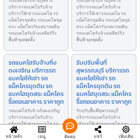
รถแบคโฮรับจ้างภูหลวง
รถแบคโฮรับจ้างภูหลวง
บริการรถแบคโฮรับจ้าง
บริการรถแบคโฮรับจ้าง
บริการให้เช่ารถแบคโฮ รถ
บริการให้เช่ารถแบคโฮ รถ
แม็คโครขุดดิน รถแบคโฮขุด
แม็คโครขุดดิน รถแบคโฮขุด
สระ แม็คโครรับเหมาถมดิน
สระ แม็คโครรับเหมาถมดิน
รถแบคโฮรับจ้างเคลียร์ริ่ง
รถแบคโฮรับจ้างเคลียร์ริ่ง
พื้นที่ ขุดฟุตติ้ง
พื้นที่ ขุดฟุตติ้ง
รถแบคโฮรับจ้างกิ่ง
รับปรับพื้นที่
ดงเจริญ บริการรถ
สุพรรณบุรี บริการรถ
แบคโฮให้เช่า รถ
แบคโฮให้เช่า รถ
แม็คโครขุดดิน รถ
แม็คโครขุดดิน รถ
แบคโฮขุดสระ แม็คโคร
แบคโฮขุดสระ แม็คโคร
รื้อถอนอาคาร ราคาถูก
รื้อถอนอาคาร ราคาถูก
รถแบคโฮรับจ้างกิ่งดงเจริญ
รับปรับพื้นที่สุพรรณบุรี
บริการรถแบคโฮรับจ้าง
บริการรถแบคโฮรับจ้าง
บริการให้เช่ารถแบคโฮ รถ
บริการให้เช่ารถแบคโฮ รถแ
หน้าหลัก
เมนู
แชร์
เพิ่มเติม
ติดต่อ