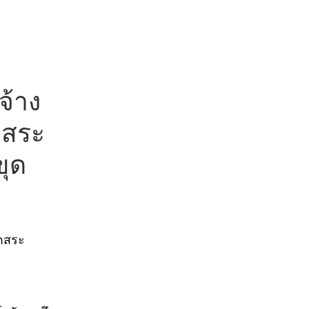
จ้าง
ดสระ
ขุด
ดสระ