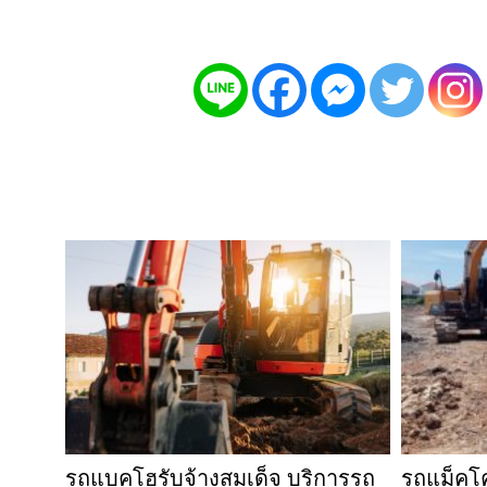
รถแบคโฮรับจ้างสมเด็จ บริการรถ
รถแม็คโ