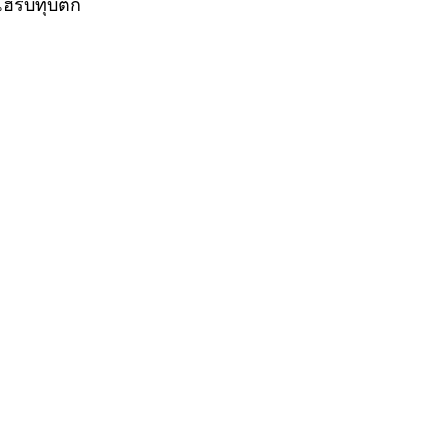
ฮรับทุบตึก