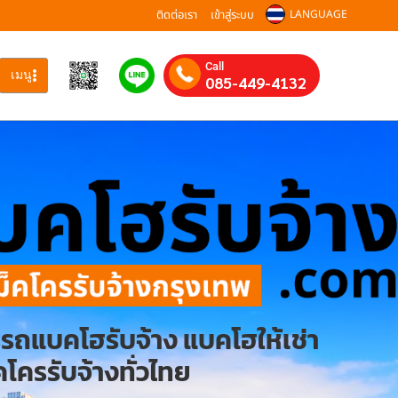
ติดต่อเรา
เข้าสู่ระบบ
LANGUAGE
Call
เมนู
085-449-4132
รรถแบคโฮรับจ้าง แบคโฮให้เช่า
โครรับจ้างทั่วไทย