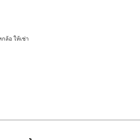
หกล้อ ให้เช่า