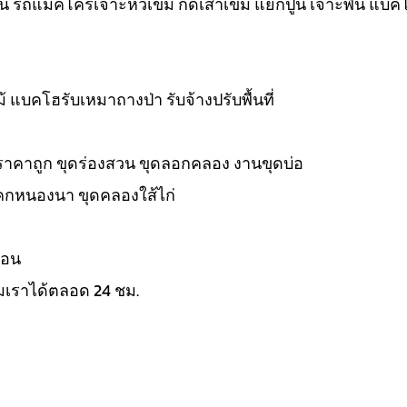
 รถแม็คโครเจาะหัวเข็ม กดเสาเข็ม แย๊กปูน เจาะพื้น แบคโ
แบคโฮรับเหมาถางป่า รับจ้างปรับพื้นที่
่ราคาถูก ขุดร่องสวน ขุดลอกคลอง งานขุดบ่อ
โคกหนองนา ขุดคลองใส้ไก่
ือน
มเราได้ตลอด 24 ชม.