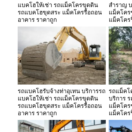
แบคโฮให้เช่า รถแม็คโครขุดดิน
สำราญ บ
รถแบคโฮขุดสระ แม็คโครรื้อถอน
แม็คโคร
อาคาร ราคาถูก
แม็คโครร
รถแบคโฮรับจ้างท่าอุเทน บริการรถ
รถแม็คโค
แบคโฮให้เช่า รถแม็คโครขุดดิน
บริการ ร
รถแบคโฮขุดสระ แม็คโครรื้อถอน
แม็คโคร
อาคาร ราคาถูก
แม็คโครร