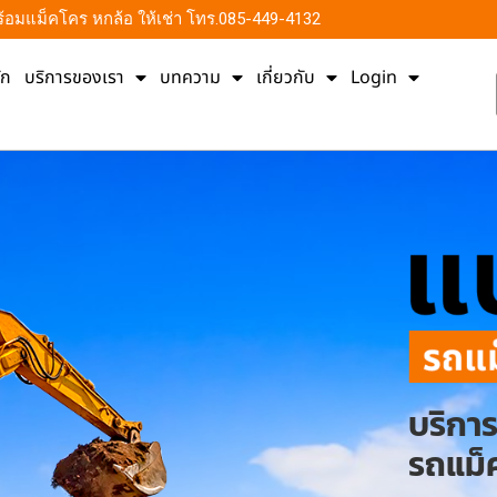
น พร้อมแม็คโคร หกล้อ ให้เช่า โทร.085-449-4132
ัก
บริการของเรา
บทความ
เกี่ยวกับ
Login
บริกา
รถแม็ค