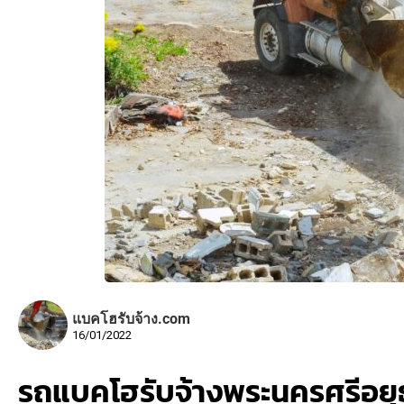
แบคโฮรับจ้าง.com
16/01/2022
รถแบคโฮรับจ้างพระนครศรีอยุธ