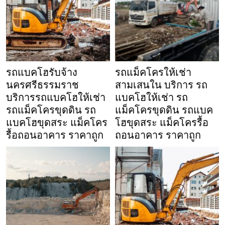
รถแบคโฮรับจ้าง
รถแม็คโครให้เช่า
นครศรีธรรมราช
สามเสนใน บริการ รถ
บริการรถแบคโฮให้เช่า
แบคโฮให้เช่า รถ
รถแม็คโครขุดดิน รถ
แม็คโครขุดดิน รถแบค
แบคโฮขุดสระ แม็คโคร
โฮขุดสระ แม็คโครรื้อ
รื้อถอนอาคาร ราคาถูก
ถอนอาคาร ราคาถูก