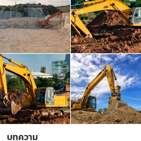
บทความ