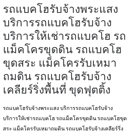
รถแบคโฮรับจ้างพระแสง
บริการรถแบคโฮรับจ้าง
บริการให้เช่ารถแบคโฮ รถ
แม็คโครขุดดิน รถแบคโฮ
ขุดสระ แม็คโครรับเหมา
ถมดิน รถแบคโฮรับจ้าง
เคลียร์ริ่งพื้นที่ ขุดฟุตติ้ง
รถแบคโฮรับจ้างพระแสง บริการรถแบคโฮรับจ้าง
บริการให้เช่ารถแบคโฮ รถแม็คโครขุดดิน รถแบคโฮขุด
สระ แม็คโครรับเหมาถมดิน รถแบคโฮรับจ้างเคลียร์ริ่ง