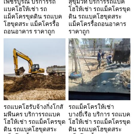
เพชรบูรณ์ บริการรถ
สุขุมวิท บริการรถแบค
แบคโฮให้เช่า รถ
โฮให้เช่า รถแม็คโครขุด
แม็คโครขุดดิน รถแบค
ดิน รถแบคโฮขุดสระ
โฮขุดสระ แม็คโครรื้อ
แม็คโครรื้อถอนอาคาร
ถอนอาคาร ราคาถูก
ราคาถูก
รถแบคโฮรับจ้างกิ่งโกสั
รถแม็คโครให้เช่า
มพีนคร บริการรถแบค
บางยี่เรือ บริการ รถแบค
โฮให้เช่า รถแม็คโครขุด
โฮให้เช่า รถแม็คโครขุด
ดิน รถแบคโฮขุดสระ
ดิน รถแบคโฮขุดสระ