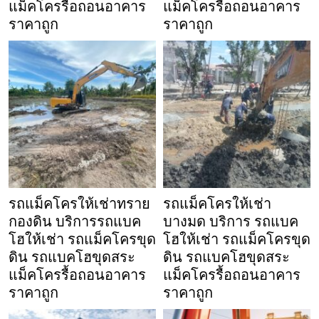
แม็คโครรื้อถอนอาคาร
แม็คโครรื้อถอนอาคาร
ราคาถูก
ราคาถูก
รถแม็คโครให้เช่าทราย
รถแม็คโครให้เช่า
กองดิน บริการรถแบค
บางมด บริการ รถแบค
โฮให้เช่า รถแม็คโครขุด
โฮให้เช่า รถแม็คโครขุด
ดิน รถแบคโฮขุดสระ
ดิน รถแบคโฮขุดสระ
แม็คโครรื้อถอนอาคาร
แม็คโครรื้อถอนอาคาร
ราคาถูก
ราคาถูก