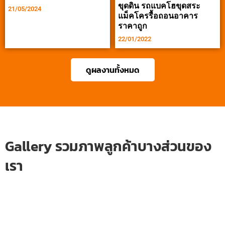
ขุดดิน รถแบคโฮขุดสระ
21/05/2024
แม็คโครรื้อถอนอาคาร
ราคาถูก
22/01/2022
ดูผลงานทั้งหมด
Gallery รวมภาพลูกค้าบางส่วนของ
เรา