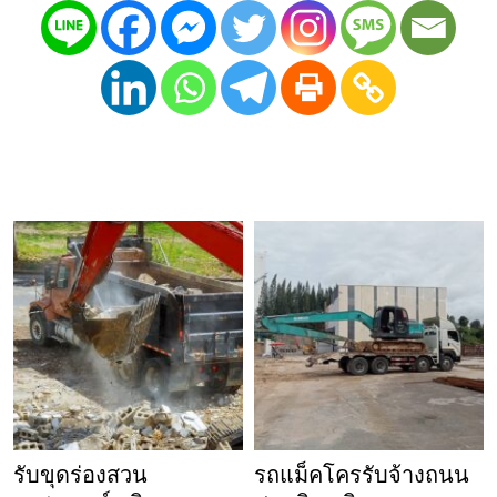
รับขุดร่องสวน
รถแม็คโครรับจ้างถนน