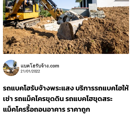
แบคโฮรับจ้าง.com
21/01/2022
รถแบคโฮรับจ้างพระแสง บริการรถแบคโฮให้
เช่า รถแม็คโครขุดดิน รถแบคโฮขุดสระ
แม็คโครรื้อถอนอาคาร ราคาถูก