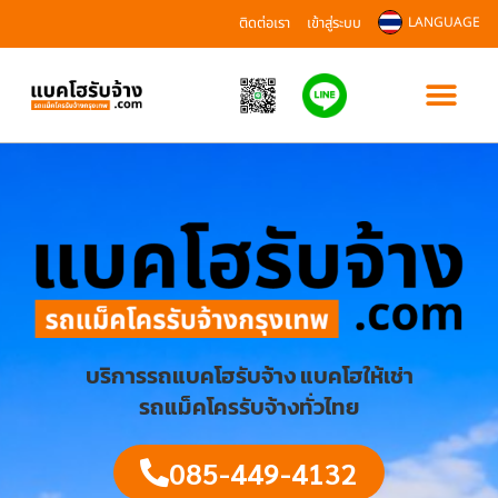
ติดต่อเรา
เข้าสู่ระบบ
LANGUAGE
บริการรถแบคโฮรับจ้าง แบคโฮให้เช่า
รถแม็คโครรับจ้างทั่วไทย
085-449-4132