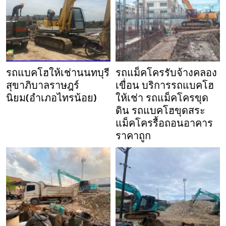
รถแบคโฮให้เช่านนทบุรี
รถแม็คโครรับจ้างคลอง
สุขาภิบาลราษฎร์
เขื่อน บริการรถแบคโฮ
นิยม(อำเภอไทรน้อย)
ให้เช่า รถแม็คโครขุด
ดิน รถแบคโฮขุดสระ
แม็คโครรื้อถอนอาคาร
ราคาถูก