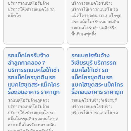
บริการรถแบคโฮรับจ้าง
บริการรถแบคโฮรับจ้าง
บริการให้เช่ารถแบคโฮ รถ
บริการให้เช่ารถแบคโฮ รถ
แม็คโค
แม็คโครขุดดิน รถแบคโฮขุด
สระ แม็คโครรับเหมาถมดิน
รถแบคโฮรับจ้างเคลียร์ริ่ง
พื้นที่ ขุดฟุตติ้ง
รถแม็คโครรับจ้าง
รถแบคโฮรับจ้าง
ลำลูกกาคลอง 7
วิเชียรบุรี บริการรถ
บริการรถแบคโฮให้เช่า
แบคโฮให้เช่า รถ
รถแม็คโครขุดดิน รถ
แม็คโครขุดดิน รถ
แบคโฮขุดสระ แม็คโคร
แบคโฮขุดสระ แม็คโคร
รื้อถอนอาคาร ราคาถูก
รื้อถอนอาคาร ราคาถูก
รถแบคโฮรับจ้างภูหลวง
รถแบคโฮรับจ้างวิเชียรบุรี
บริการรถแบคโฮรับจ้าง
บริการรถแบคโฮรับจ้าง
บริการให้เช่ารถแบคโฮ รถ
บริการให้เช่ารถแบคโฮ รถ
แม็คโครขุดดิน รถแบคโฮขุด
สระ แม็คโครรับเหมาถมดิน