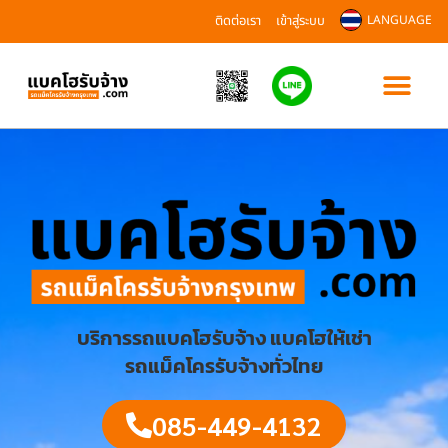
ติดต่อเรา
เข้าสู่ระบบ
LANGUAGE
บริการรถแบคโฮรับจ้าง แบคโฮให้เช่า
รถแม็คโครรับจ้างทั่วไทย
085-449-4132