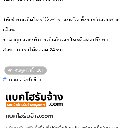
ให้เช่ารถแม็คโคร ให้เช่ารถแบคโฮ ทั้งรายวันและราย
เดือน
ราคาถูก และบริการเป็นกันเอง โทรติดต่อปรึกษา
สอบถามเราได้ตลอด 24 ชม.
คนดูหน้านี้ :
261
รถแบคโฮรับจ้าง
แบคโฮรับจ้าง.com
บริการรับเคลียริ่งพื้นที่ ปรับพื้นที่ ถมดิน พร้อมแม็คโคร หก