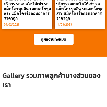
บริการ รถแบคโฮให้เช่า รถ
บริการรถแบคโฮให้เช่า รถ
แม็คโครขุดดิน รถแบคโฮขุด
แม็คโครขุดดิน รถแบคโฮขุด
สระ แม็คโครรื้อถอนอาคาร
สระ แม็คโครรื้อถอนอาคาร
ราคาถูก
ราคาถูก
04/02/2023
11/01/2023
ดูผลงานทั้งหมด
Gallery รวมภาพลูกค้าบางส่วนของ
เรา