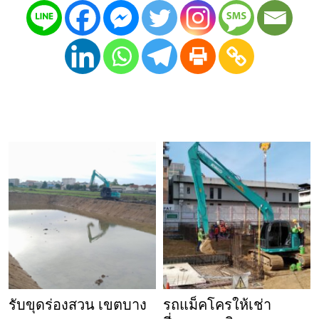
รับขุดร่องสวน เขตบาง
รถแม็คโครให้เช่า