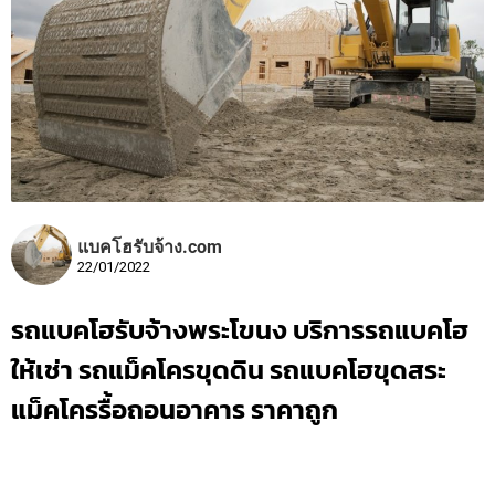
แบคโฮรับจ้าง.com
22/01/2022
รถแบคโฮรับจ้างพระโขนง บริการรถแบคโฮ
ให้เช่า รถแม็คโครขุดดิน รถแบคโฮขุดสระ
แม็คโครรื้อถอนอาคาร ราคาถูก