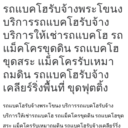
รถแบคโฮรับจ้างพระโขนง
บริการรถแบคโฮรับจ้าง
บริการให้เช่ารถแบคโฮ รถ
แม็คโครขุดดิน รถแบคโฮ
ขุดสระ แม็คโครรับเหมา
ถมดิน รถแบคโฮรับจ้าง
เคลียร์ริ่งพื้นที่ ขุดฟุตติ้ง
รถแบคโฮรับจ้างพระโขนง บริการรถแบคโฮรับจ้าง
บริการให้เช่ารถแบคโฮ รถแม็คโครขุดดิน รถแบคโฮขุด
สระ แม็คโครรับเหมาถมดิน รถแบคโฮรับจ้างเคลียร์ริ่ง