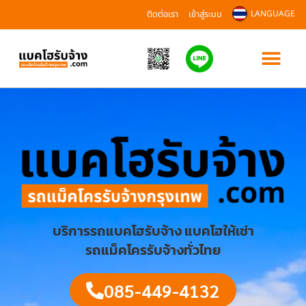
ติดต่อเรา
เข้าสู่ระบบ
LANGUAGE
บริการรถแบคโฮรับจ้าง แบคโฮให้เช่า
รถแม็คโครรับจ้างทั่วไทย
085-449-4132