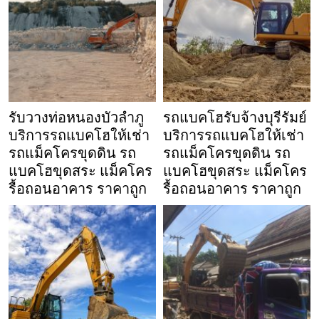
รับวางท่อหนองบัวลำภู
รถแบคโฮรับจ้างบุรีรัมย์
บริการรถแบคโฮให้เช่า
บริการรถแบคโฮให้เช่า
รถแม็คโครขุดดิน รถ
รถแม็คโครขุดดิน รถ
แบคโฮขุดสระ แม็คโคร
แบคโฮขุดสระ แม็คโคร
รื้อถอนอาคาร ราคาถูก
รื้อถอนอาคาร ราคาถูก