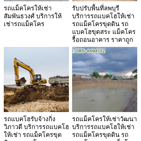
รถแม็คโครให้เช่า
รับปรับพื้นที่ลพบุรี
สัมพันธวงศ์ บริการให้
บริการรถแบคโฮให้เช่า
เช่ารถแม็คโคร
รถแม็คโครขุดดิน รถ
แบคโฮขุดสระ แม็คโคร
รื้อถอนอาคาร ราคาถูก
รถแบคโฮรับจ้างกิ่ง
รถแม็คโครให้เช่าวัฒนา
วิภาวดี บริการรถแบคโฮ
บริการรถแบคโฮให้เช่า
ให้เช่า รถแม็คโครขุด
รถแม็คโครขุดดิน รถ