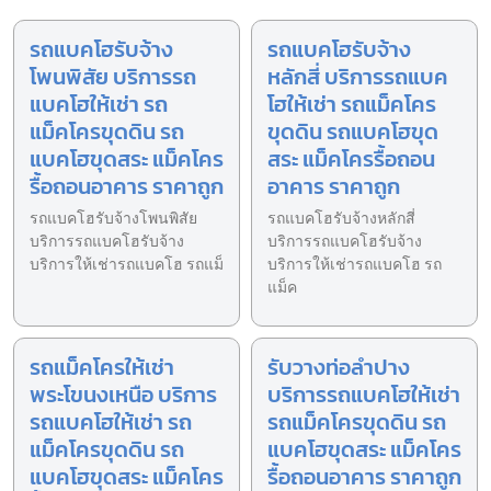
รถแบคโฮรับจ้าง
รถแบคโฮรับจ้าง
โพนพิสัย บริการรถ
หลักสี่ บริการรถแบค
แบคโฮให้เช่า รถ
โฮให้เช่า รถแม็คโคร
แม็คโครขุดดิน รถ
ขุดดิน รถแบคโฮขุด
แบคโฮขุดสระ แม็คโคร
สระ แม็คโครรื้อถอน
รื้อถอนอาคาร ราคาถูก
อาคาร ราคาถูก
รถแบคโฮรับจ้างโพนพิสัย
รถแบคโฮรับจ้างหลักสี่
บริการรถแบคโฮรับจ้าง
บริการรถแบคโฮรับจ้าง
บริการให้เช่ารถแบคโฮ รถแม็
บริการให้เช่ารถแบคโฮ รถ
แม็ค
รถแม็คโครให้เช่า
รับวางท่อลำปาง
พระโขนงเหนือ บริการ
บริการรถแบคโฮให้เช่า
รถแบคโฮให้เช่า รถ
รถแม็คโครขุดดิน รถ
แม็คโครขุดดิน รถ
แบคโฮขุดสระ แม็คโคร
แบคโฮขุดสระ แม็คโคร
รื้อถอนอาคาร ราคาถูก