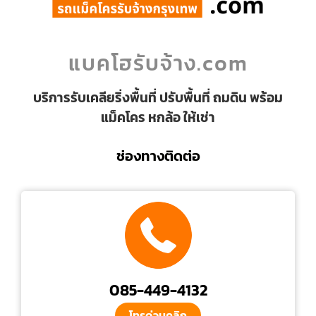
แบคโฮรับจ้าง.com
บริการรับเคลียริ่งพื้นที่ ปรับพื้นที่ ถมดิน พร้อม
แม็คโคร หกล้อ ให้เช่า
ช่องทางติดต่อ
085-449-4132
โทรด่วนคลิก