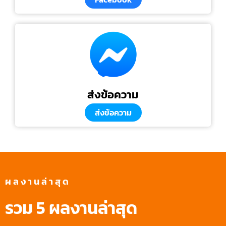
ส่งข้อความ
ส่งข้อความ
ผลงานล่าสุด
รวม 5 ผลงานล่าสุด