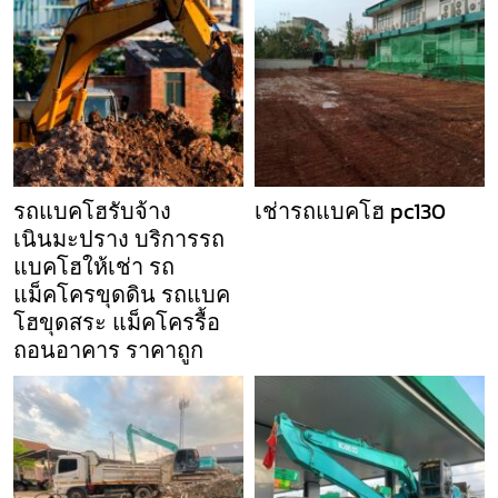
รถแบคโฮรับจ้าง
เช่ารถแบคโฮ pc130
เนินมะปราง บริการรถ
แบคโฮให้เช่า รถ
แม็คโครขุดดิน รถแบค
โฮขุดสระ แม็คโครรื้อ
ถอนอาคาร ราคาถูก