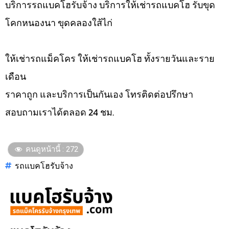
บริการรถแบคโฮรับจ้าง บริการให้เช่ารถแบคโฮ รับขุด
โคกหนองนา ขุดคลองใส้ไก่
ให้เช่ารถแม็คโคร ให้เช่ารถแบคโฮ ทั้งรายวันและราย
เดือน
ราคาถูก และบริการเป็นกันเอง โทรติดต่อปรึกษา
สอบถามเราได้ตลอด 24 ชม.
คนดูหน้านี้ :
272
รถแบคโฮรับจ้าง