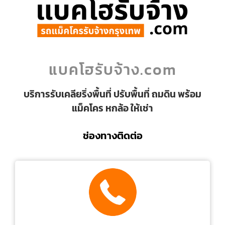
แบคโฮรับจ้าง.com
บริการรับเคลียริ่งพื้นที่ ปรับพื้นที่ ถมดิน พร้อม
แม็คโคร หกล้อ ให้เช่า
ช่องทางติดต่อ