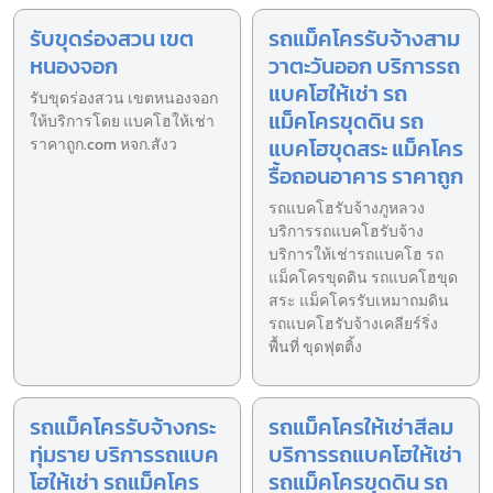
รับขุดร่องสวน เขต
รถแม็คโครรับจ้างสาม
หนองจอก
วาตะวันออก บริการรถ
แบคโฮให้เช่า รถ
รับขุดร่องสวน เขตหนองจอก
แม็คโครขุดดิน รถ
ให้บริการโดย แบคโฮให้เช่า
แบคโฮขุดสระ แม็คโคร
ราคาถูก.com หจก.สังว
รื้อถอนอาคาร ราคาถูก
รถแบคโฮรับจ้างภูหลวง
บริการรถแบคโฮรับจ้าง
บริการให้เช่ารถแบคโฮ รถ
แม็คโครขุดดิน รถแบคโฮขุด
สระ แม็คโครรับเหมาถมดิน
รถแบคโฮรับจ้างเคลียร์ริ่ง
พื้นที่ ขุดฟุตติ้ง
รถแม็คโครรับจ้างกระ
รถแม็คโครให้เช่าสีลม
ทุ่มราย บริการรถแบค
บริการรถแบคโฮให้เช่า
โฮให้เช่า รถแม็คโคร
รถแม็คโครขุดดิน รถ