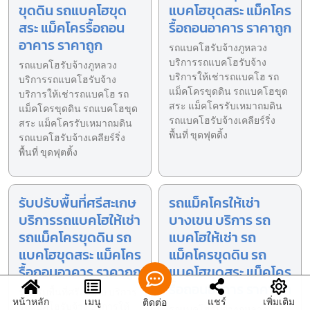
ขุดดิน รถแบคโฮขุด
แบคโฮขุดสระ แม็คโคร
สระ แม็คโครรื้อถอน
รื้อถอนอาคาร ราคาถูก
อาคาร ราคาถูก
รถแบคโฮรับจ้างภูหลวง
บริการรถแบคโฮรับจ้าง
รถแบคโฮรับจ้างภูหลวง
บริการให้เช่ารถแบคโฮ รถ
บริการรถแบคโฮรับจ้าง
แม็คโครขุดดิน รถแบคโฮขุด
บริการให้เช่ารถแบคโฮ รถ
สระ แม็คโครรับเหมาถมดิน
แม็คโครขุดดิน รถแบคโฮขุด
รถแบคโฮรับจ้างเคลียร์ริ่ง
สระ แม็คโครรับเหมาถมดิน
พื้นที่ ขุดฟุตติ้ง
รถแบคโฮรับจ้างเคลียร์ริ่ง
พื้นที่ ขุดฟุตติ้ง
รับปรับพื้นที่ศรีสะเกษ
รถแม็คโครให้เช่า
บริการรถแบคโฮให้เช่า
บางเขน บริการ รถ
รถแม็คโครขุดดิน รถ
แบคโฮให้เช่า รถ
แบคโฮขุดสระ แม็คโคร
แม็คโครขุดดิน รถ
รื้อถอนอาคาร ราคาถูก
แบคโฮขุดสระ แม็คโคร
รื้อถอนอาคาร ราคาถูก
รับปรับพื้นที่ศรีสะเกษ บริการ
หน้าหลัก
เมนู
แชร์
เพิ่มเติม
ติดต่อ
รถแบคโฮรับจ้าง บริการให้
รถแบคโฮรับจ้างภูหลวง