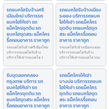
รถแบคโฮรับจ้างศรี
รถแบคโฮรับจ้างเมือง
เมืองใหม่ บริการรถ
ระยอง บริการรถแบค
แบคโฮให้เช่า รถ
โฮให้เช่า รถแม็คโคร
แม็คโครขุดดิน รถ
ขุดดิน รถแบคโฮขุด
แบคโฮขุดสระ แม็คโคร
สระ แม็คโครรื้อถอน
รื้อถอนอาคาร ราคาถูก
อาคาร ราคาถูก
รถแบคโฮรับจ้างศรีเมืองใหม่
รถแบคโฮรับจ้างเมืองระยอง
บริการรถแบคโฮรับจ้าง
บริการรถแบคโฮรับจ้าง
บริการให้เช่ารถแบคโฮ ร
บริการให้เช่ารถแบคโฮ รถแ
รับขุดลอกคลอง
รถแม็คโครให้เช่า
กรุงเทพ บริการ รถ
บางบ่อ บริการรถแบค
แบคโฮให้เช่า รถ
โฮให้เช่า รถแม็คโคร
แม็คโครขุดดิน รถ
ขุดดิน รถแบคโฮขุด
แบคโฮขุดสระ แม็คโคร
สระ แม็คโครรื้อถอน
รื้อถอนอาคาร ราคาถูก
อาคาร ราคาถูก