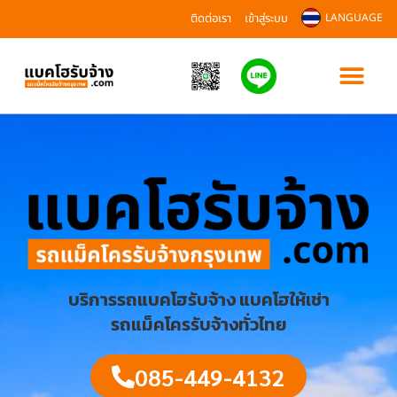
ติดต่อเรา
เข้าสู่ระบบ
LANGUAGE
บริการรถแบคโฮรับจ้าง แบคโฮให้เช่า
รถแม็คโครรับจ้างทั่วไทย
085-449-4132