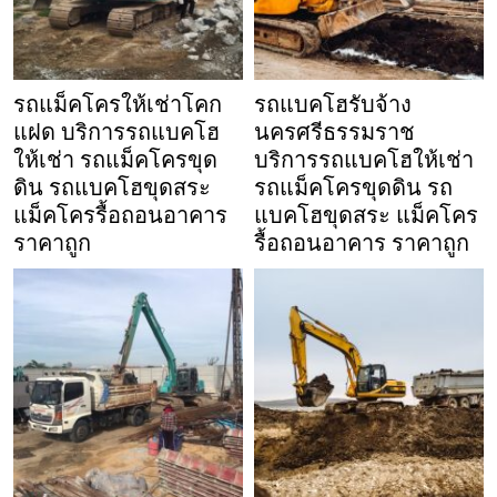
รถแม็คโครให้เช่าโคก
รถแบคโฮรับจ้าง
แฝด บริการรถแบคโฮ
นครศรีธรรมราช
ให้เช่า รถแม็คโครขุด
บริการรถแบคโฮให้เช่า
ดิน รถแบคโฮขุดสระ
รถแม็คโครขุดดิน รถ
แม็คโครรื้อถอนอาคาร
แบคโฮขุดสระ แม็คโคร
ราคาถูก
รื้อถอนอาคาร ราคาถูก