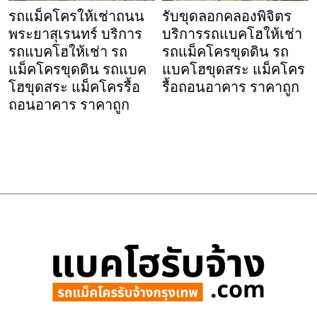
รถแม็คโครให้เช่าถนน
รับขุดลอกคลองพิจิตร
พระยาสุเรนทร์ บริการ
บริการรถแบคโฮให้เช่า
รถแบคโฮให้เช่า รถ
รถแม็คโครขุดดิน รถ
แม็คโครขุดดิน รถแบค
แบคโฮขุดสระ แม็คโคร
โฮขุดสระ แม็คโครรื้อ
รื้อถอนอาคาร ราคาถูก
ถอนอาคาร ราคาถูก