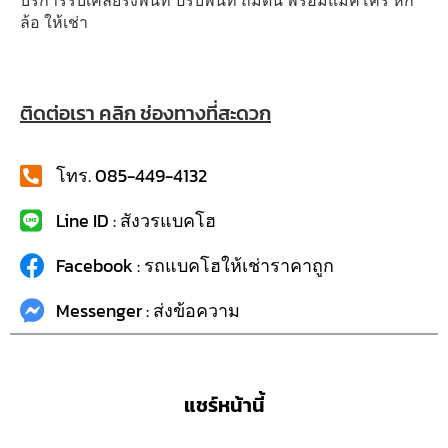
ล้อ ให้เช่า
ติดต่อเรา คลิก ช่องทางที่สะดวก
โทร. 085-449-4132
Line ID : สังวรแบคโฮ
Facebook : รถแบคโฮให้เช่าราคาถูก
Messenger : ส่งข้อความ
แชร์หน้านี้