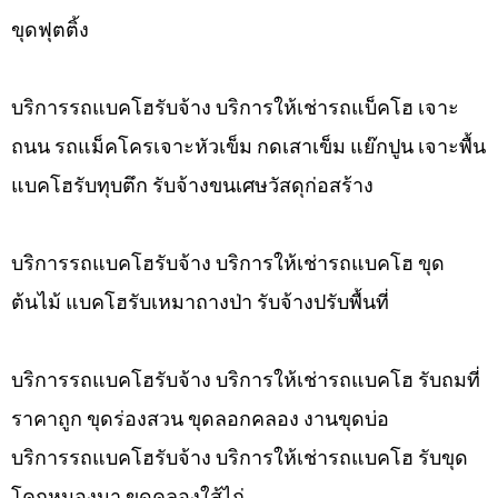
ขุดฟุตติ้ง
บริการรถแบคโฮรับจ้าง บริการให้เช่ารถแบ็คโฮ เจาะ
ถนน รถแม็คโครเจาะหัวเข็ม กดเสาเข็ม แย๊กปูน เจาะพื้น
แบคโฮรับทุบตึก รับจ้างขนเศษวัสดุก่อสร้าง
บริการรถแบคโฮรับจ้าง บริการให้เช่ารถแบคโฮ ขุด
ต้นไม้ แบคโฮรับเหมาถางป่า รับจ้างปรับพื้นที่
บริการรถแบคโฮรับจ้าง บริการให้เช่ารถแบคโฮ รับถมที่
ราคาถูก ขุดร่องสวน ขุดลอกคลอง งานขุดบ่อ
บริการรถแบคโฮรับจ้าง บริการให้เช่ารถแบคโฮ รับขุด
โคกหนองนา ขุดคลองใส้ไก่