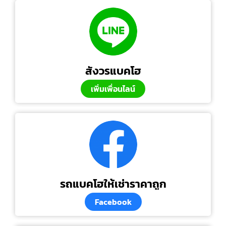
สังวรแบคโฮ
เพิ่มเพื่อนไลน์
รถแบคโฮให้เช่าราคาถูก
Facebook