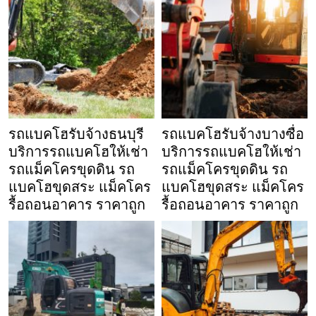
รถแบคโฮรับจ้างธนบุรี
รถแบคโฮรับจ้างบางซื่อ
บริการรถแบคโฮให้เช่า
บริการรถแบคโฮให้เช่า
รถแม็คโครขุดดิน รถ
รถแม็คโครขุดดิน รถ
แบคโฮขุดสระ แม็คโคร
แบคโฮขุดสระ แม็คโคร
รื้อถอนอาคาร ราคาถูก
รื้อถอนอาคาร ราคาถูก