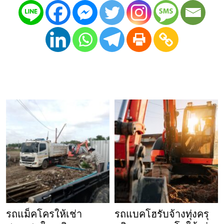
รถแม็คโครให้เช่า
รถแบคโฮรับจ้างทุ่งครุ