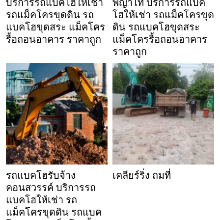
บริการรถแบคโฮให้เช่า
พญาไท บริการรถแบค
รถแม็คโครขุดดิน รถ
โฮให้เช่า รถแม็คโครขุด
แบคโฮขุดสระ แม็คโคร
ดิน รถแบคโฮขุดสระ
รื้อถอนอาคาร ราคาถูก
แม็คโครรื้อถอนอาคาร
ราคาถูก
รถแบคโฮรับจ้าง
เคลียร์ริ่ง ถมที่
คอนสวรรค์ บริการรถ
แบคโฮให้เช่า รถ
แม็คโครขุดดิน รถแบค