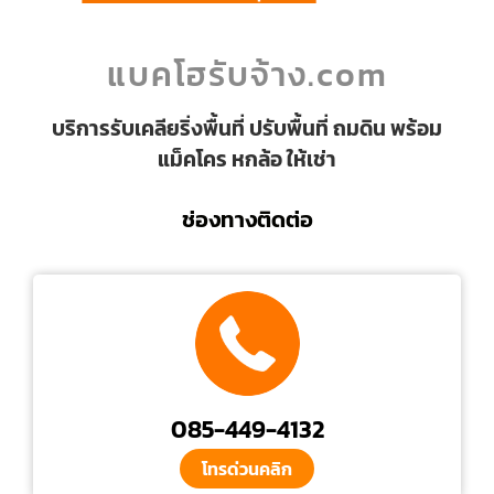
แบคโฮรับจ้าง.com
บริการรับเคลียริ่งพื้นที่ ปรับพื้นที่ ถมดิน พร้อม
แม็คโคร หกล้อ ให้เช่า
ช่องทางติดต่อ
085-449-4132
โทรด่วนคลิก