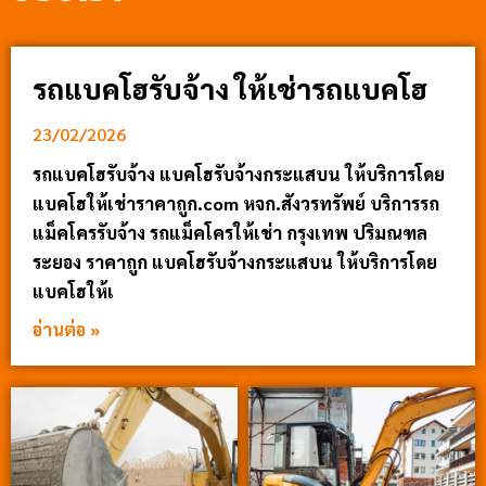
รถแบคโฮรับจ้าง ให้เช่ารถแบคโฮ
23/02/2026
รถแบคโฮรับจ้าง แบคโฮรับจ้างกระแสบน ให้บริการโดย
แบคโฮให้เช่าราคาถูก.com หจก.สังวรทรัพย์ บริการรถ
แม็คโครรับจ้าง รถแม็คโครให้เช่า กรุงเทพ ปริมณฑล
ระยอง ราคาถูก แบคโฮรับจ้างกระแสบน ให้บริการโดย
แบคโฮให้เ
อ่านต่อ »