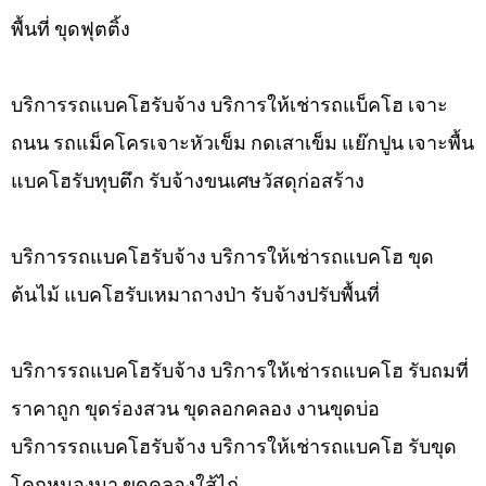
พื้นที่ ขุดฟุตติ้ง
บริการรถแบคโฮรับจ้าง บริการให้เช่ารถแบ็คโฮ เจาะ
ถนน รถแม็คโครเจาะหัวเข็ม กดเสาเข็ม แย๊กปูน เจาะพื้น
แบคโฮรับทุบตึก รับจ้างขนเศษวัสดุก่อสร้าง
บริการรถแบคโฮรับจ้าง บริการให้เช่ารถแบคโฮ ขุด
ต้นไม้ แบคโฮรับเหมาถางป่า รับจ้างปรับพื้นที่
บริการรถแบคโฮรับจ้าง บริการให้เช่ารถแบคโฮ รับถมที่
ราคาถูก ขุดร่องสวน ขุดลอกคลอง งานขุดบ่อ
บริการรถแบคโฮรับจ้าง บริการให้เช่ารถแบคโฮ รับขุด
โคกหนองนา ขุดคลองใส้ไก่