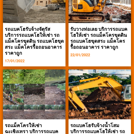
รถแบคโฮรับจ้างจัตุรัส
รับวางท่อเลย บริการรถแบค
บริการรถแบคโฮให้เช่า รถ
โฮให้เช่า รถแม็คโครขุดดิน
แม็คโครขุดดิน รถแบคโฮขุด
รถแบคโฮขุดสระ แม็คโคร
สระ แม็คโครรื้อถอนอาคาร
รื้อถอนอาคาร ราคาถูก
ราคาถูก
22/01/2022
17/01/2022
รถแม็คโครให้เช่า
รถแบคโฮรับจ้างน้ำโสม
ฉะเชิงเทรา บริการรถแบค
บริการรถแบคโฮให้เช่า รถ