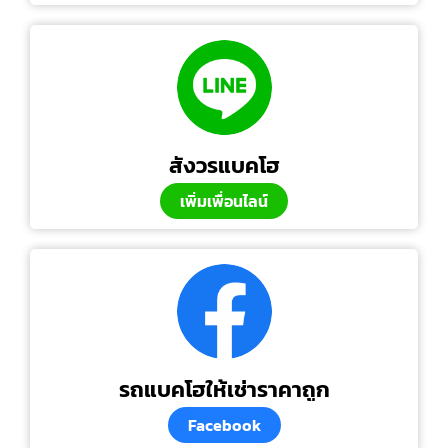
สังวรแบคโฮ
เพิ่มเพื่อนไลน์
รถแบคโฮให้เช่าราคาถูก
Facebook