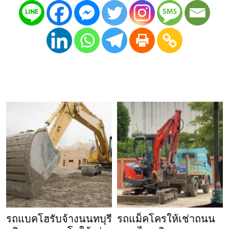
รถแบคโฮรับจ้างนนทบุรี
รถแม็คโครให้เช่าถนน