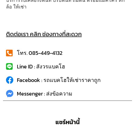
ล้อ ให้เช่า
ติดต่อเรา คลิก ช่องทางที่สะดวก
โทร. 085-449-4132
Line ID : สังวรแบคโฮ
Facebook : รถแบคโฮให้เช่าราคาถูก
Messenger : ส่งข้อความ
แชร์หน้านี้