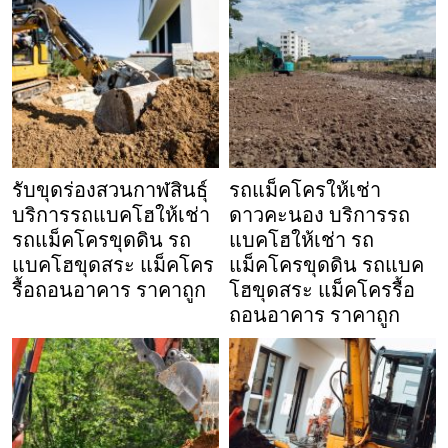
รับขุดร่องสวนกาฬสินธุ์
รถแม็คโครให้เช่า
บริการรถแบคโฮให้เช่า
ดาวคะนอง บริการรถ
รถแม็คโครขุดดิน รถ
แบคโฮให้เช่า รถ
แบคโฮขุดสระ แม็คโคร
แม็คโครขุดดิน รถแบค
รื้อถอนอาคาร ราคาถูก
โฮขุดสระ แม็คโครรื้อ
ถอนอาคาร ราคาถูก