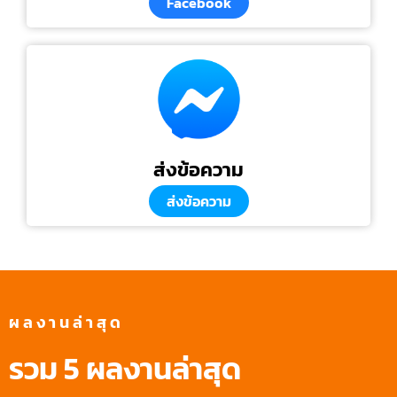
Facebook
ส่งข้อความ
ส่งข้อความ
ผลงานล่าสุด
รวม 5 ผลงานล่าสุด