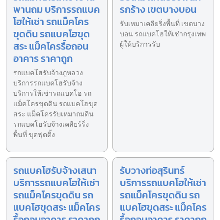
พานถม บริการรถแบค
รกร้าง เขตบางบอน
โฮให้เช่า รถแม็คโคร
รับเหมาเคลียริ่งพื้นที่ เขตบาง
ขุดดิน รถแบคโฮขุด
บอน รถแบคโฮให้เช่ากรุงเทพ
สระ แม็คโครรื้อถอน
ผู้ให้บริการรับ
อาคาร ราคาถูก
รถแบคโฮรับจ้างภูหลวง
บริการรถแบคโฮรับจ้าง
บริการให้เช่ารถแบคโฮ รถ
แม็คโครขุดดิน รถแบคโฮขุด
สระ แม็คโครรับเหมาถมดิน
รถแบคโฮรับจ้างเคลียร์ริ่ง
พื้นที่ ขุดฟุตติ้ง
รถแบคโฮรับจ้างเสนา
รับวางท่อสุรินทร์
บริการรถแบคโฮให้เช่า
บริการรถแบคโฮให้เช่า
รถแม็คโครขุดดิน รถ
รถแม็คโครขุดดิน รถ
แบคโฮขุดสระ แม็คโคร
แบคโฮขุดสระ แม็คโคร
รื้อถอนอาคาร ราคาถูก
รื้อถอนอาคาร ราคาถูก