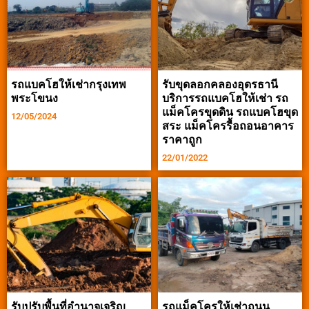
รถแบคโฮให้เช่ากรุงเทพ
รับขุดลอกคลองอุดรธานี
พระโขนง
บริการรถแบคโฮให้เช่า รถ
แม็คโครขุดดิน รถแบคโฮขุด
12/05/2024
สระ แม็คโครรื้อถอนอาคาร
ราคาถูก
22/01/2022
รับปรับพื้นที่อำนาจเจริญ
รถแม็คโครให้เช่าถนน