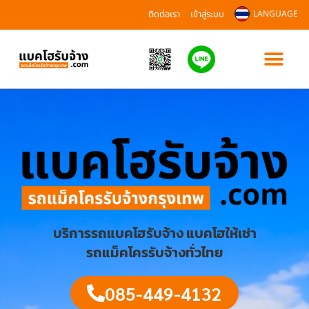
ติดต่อเรา
เข้าสู่ระบบ
LANGUAGE
บริการรถแบคโฮรับจ้าง แบคโฮให้เช่า
รถแม็คโครรับจ้างทั่วไทย
085-449-4132