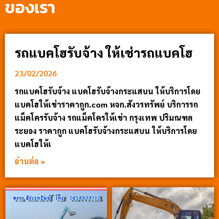
ของเรา
รถแบคโฮรับจ้าง ให้เช่ารถแบคโฮ
23/02/2026
รถแบคโฮรับจ้าง แบคโฮรับจ้างกระแสบน ให้บริการโดย
แบคโฮให้เช่าราคาถูก.com หจก.สังวรทรัพย์ บริการรถ
แม็คโครรับจ้าง รถแม็คโครให้เช่า กรุงเทพ ปริมณฑล
ระยอง ราคาถูก แบคโฮรับจ้างกระแสบน ให้บริการโดย
แบคโฮให้เ
อ่านต่อ »