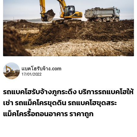
แบคโฮรับจ้าง.com
17/01/2022
รถแบคโฮรับจ้างภูกระดึง บริการรถแบคโฮให้
เช่า รถแม็คโครขุดดิน รถแบคโฮขุดสระ
แม็คโครรื้อถอนอาคาร ราคาถูก