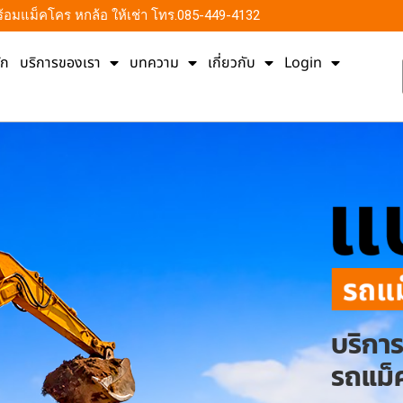
น พร้อมแม็คโคร หกล้อ ให้เช่า โทร.085-449-4132
ัก
บริการของเรา
บทความ
เกี่ยวกับ
Login
บริกา
รถแม็ค