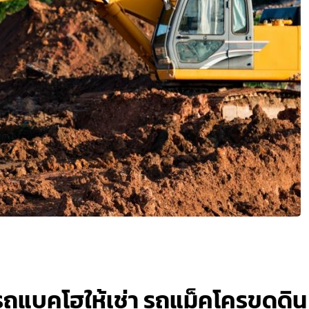
รถแบคโฮให้เช่า รถแม็คโครขุดดิน