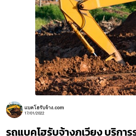
แบคโฮรับจ้าง.com
17/01/2022
รถแบคโฮรับจ้างภูเวียง บริการ