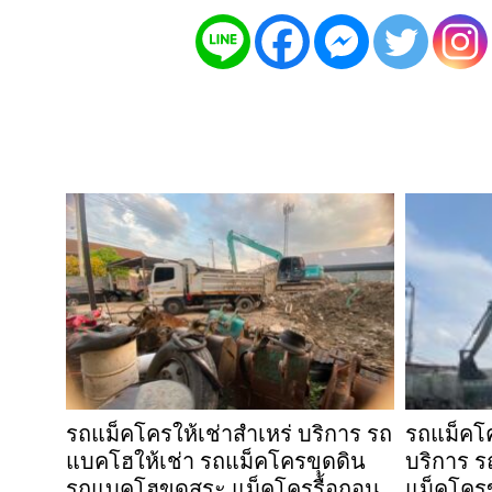
รถแม็คโครให้เช่าสำเหร่ บริการ รถ
รถแม็คโ
แบคโฮให้เช่า รถแม็คโครขุดดิน
บริการ ร
รถแบคโฮขุดสระ แม็คโครรื้อถอน
แม็คโคร