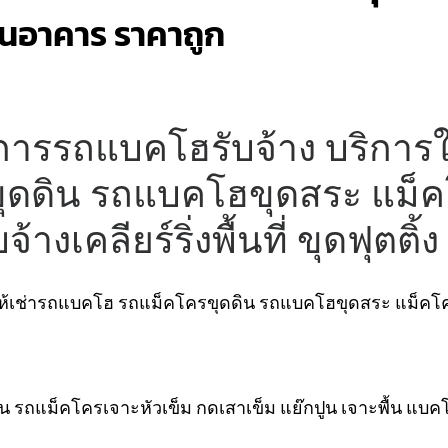
อนอาคาร ราคาถูก
ิการรถแบคโฮรับจ้าง บริการใ
ุดดิน รถแบคโฮขุดสระ แม็
เคลียร์ริ่งพื้นที่ ขุดฟุตติ้ง
รให้เช่ารถแบคโฮ รถแม็คโครขุดดิน รถแบคโฮขุดสระ แม็คโ
 รถแม็คโครเจาะหัวเข็ม กดเสาเข็ม แย๊กปูน เจาะพื้น แบคโ