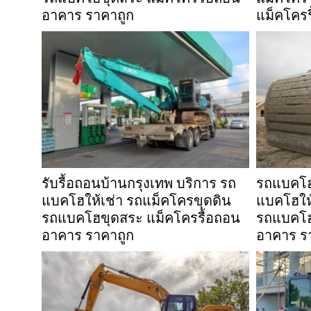
อาคาร ราคาถูก
แม็คโครร
รับรื้อถอนบ้านกรุงเทพ บริการ รถ
รถแบคโฮ
แบคโฮให้เช่า รถแม็คโครขุดดิน
แบคโฮให้
รถแบคโฮขุดสระ แม็คโครรื้อถอน
รถแบคโฮ
อาคาร ราคาถูก
อาคาร ร